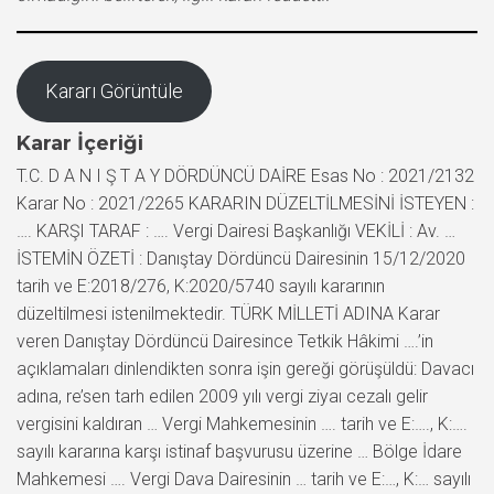
Kararı Görüntüle
Karar İçeriği
T.C. D A N I Ş T A Y DÖRDÜNCÜ DAİRE Esas No : 2021/2132
Karar No : 2021/2265 KARARIN DÜZELTİLMESİNİ İSTEYEN :
…. KARŞI TARAF : …. Vergi Dairesi Başkanlığı VEKİLİ : Av. …
İSTEMİN ÖZETİ : Danıştay Dördüncü Dairesinin 15/12/2020
tarih ve E:2018/276, K:2020/5740 sayılı kararının
düzeltilmesi istenilmektedir. TÜRK MİLLETİ ADINA Karar
veren Danıştay Dördüncü Dairesince Tetkik Hâkimi ….’in
açıklamaları dinlendikten sonra işin gereği görüşüldü: Davacı
adına, re’sen tarh edilen 2009 yılı vergi ziyaı cezalı gelir
vergisini kaldıran … Vergi Mahkemesinin …. tarih ve E:…., K:….
sayılı kararına karşı istinaf başvurusu üzerine … Bölge İdare
Mahkemesi …. Vergi Dava Dairesinin … tarih ve E:…, K:… sayılı