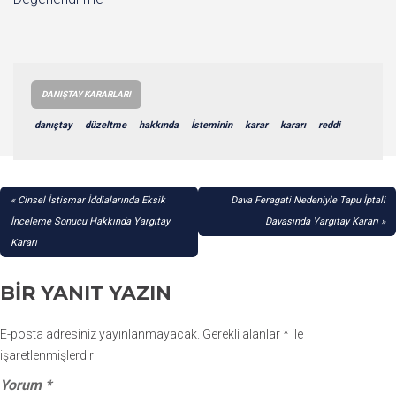
DANIŞTAY KARARLARI
danıştay
düzeltme
hakkında
İsteminin
karar
kararı
reddi
YAZI
Cinsel İstismar İddialarında Eksik
Dava Feragati Nedeniyle Tapu İptali
GEZINMESI
İnceleme Sonucu Hakkında Yargıtay
Davasında Yargıtay Kararı
Kararı
BIR YANIT YAZIN
E-posta adresiniz yayınlanmayacak.
Gerekli alanlar
*
ile
işaretlenmişlerdir
Yorum
*