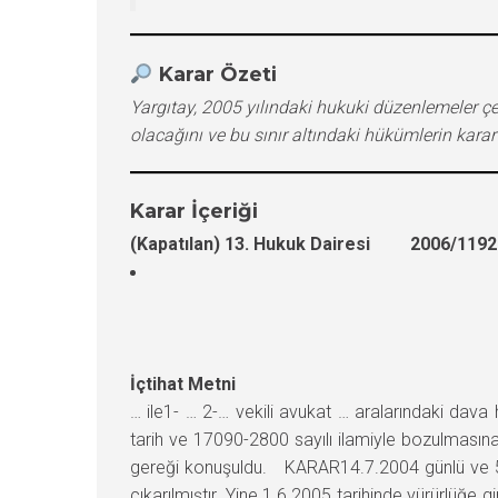
Karar Özeti
Yargıtay, 2005 yılındaki hukuki düzenlemeler çer
olacağını ve bu sınır altındaki hükümlerin kara
Karar İçeriği
(Kapatılan) 13. Hukuk Dairesi 2006/11921
İçtihat Metni
… ile1- … 2-… vekili avukat … aralarındaki da
tarih ve 17090-2800 sayılı ilamiyle bozulmasına 
gereği konuşuldu. KARAR14.7.2004 günlü ve 521
çıkarılmıştır. Yine 1.6.2005 tarihinde yürürlüğ