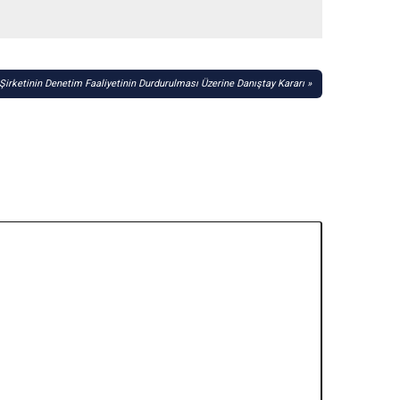
Şirketinin Denetim Faaliyetinin Durdurulması Üzerine Danıştay Kararı