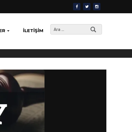
Arama:
ER
İLETIŞIM