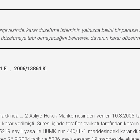
çevesinde, karar düzeltme isteminin yalnızca belirli bir parasal s
r düzeltmeye tabi olmayacağını belirterek, davanın karar düzeltm
 E. , 2006/13864 K.
va hakkında … 2 Asliye Hukuk Mahkemesinden verilen 10.3.2005 ta
karar verilmişti. Süresi içinde taraflar avukatı tarafından kararın
9 sayılı yasa ile HUMK nun 440/III-1 maddesindeki karar düzeltm
e giren 26.9.2004 tarih ve 5236 sayılı yasanın 19.maddesiyle ekl