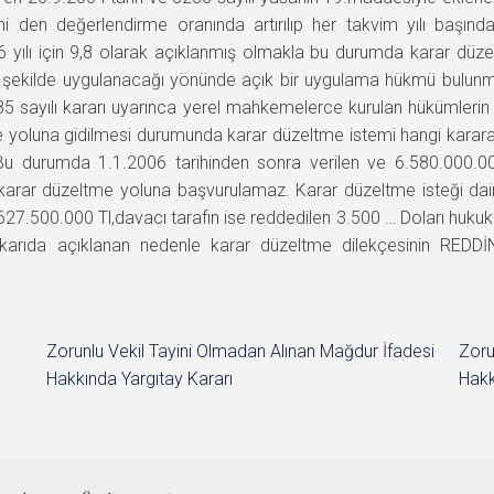
eni den değerlendirme oranında artırılıp her takvim yılı başı
 yılı için 9,8 olarak açıklanmış olmakla bu durumda karar düzelt
 şekilde uygulanacağı yönünde açık bir uygulama hükmü bulun
 sayılı kararı uyarınca yerel mahkemelerce kurulan hükümlerin 
e yoluna gidilmesi durumunda karar düzeltme istemi hangi karara 
r. Bu durumda 1.1.2006 tarihinden sonra verilen ve 6.580.000
a karar düzeltme yoluna başvurulamaz. Karar düzeltme isteği dair
7.500.000 Tl,davacı tarafın ise reddedilen 3.500 … Doları hukuki
karıda açıklanan nedenle karar düzeltme dilekçesinin REDDİN
Zorunlu Vekil Tayini Olmadan Alınan Mağdur İfadesi
Zoru
Hakkında Yargıtay Kararı
Hakk