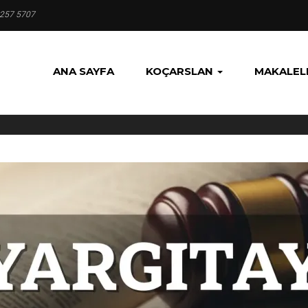
 257 5707
ANA SAYFA
KOÇARSLAN
MAKALEL