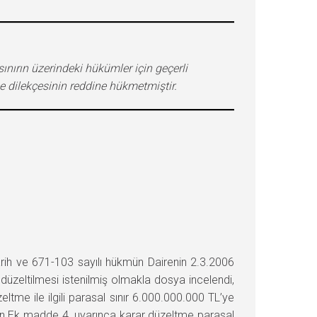
ınırın üzerindeki hükümler için geçerli
e dilekçesinin reddine hükmetmiştir.
rih ve 671-103 sayılı hükmün Dairenin 2.3.2006
 düzeltilmesi istenilmiş olmakla dosya incelendi,
e ile ilgili parasal sınır 6.000.000.000 TL’ye
enen Ek madde 4. uyarınca karar düzeltme parasal