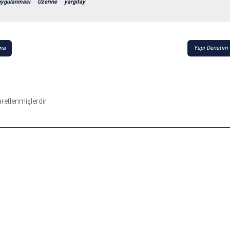
uygulanması
Üzerine
yargıtay
ma
Yapı Denetim 
şaretlenmişlerdir