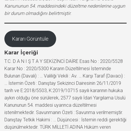
Kanununun 54. maddesindeki düzeltme nedenlerine uygun
bir durum olmadığını belirtmiştir.
Kararı Görüntüle
Karar İçeriği
T.C. D A N I Ş T A Y SEKİZİNCİ DAİRE Esas No : 2020/5528
Karar No : 2020/5300 Kararın Düzeltilmesi İsteminde
Bulunan (Davalı) : … Valiliği Vekili : Av. … Karşı Taraf (Davacı) :
… İstemin Özeti : Danıştay Sekizinci Dairesinin 26/11/2019
tarih ve E:2018/5503, K:2019/10715 sayılı kararının hukuka
aykırı olduğu öne sürülerek, 2577 sayılı İdari Yargılama Usulü
Kanununun 54. maddesi uyarınca düzeltilmesi
istenilmektedir. Savunmanın Özeti : Savunma verilmemiştir.
Danıştay Tetkik Hakimi : … Düşüncesi : İstemin reddi gerektiği
düşünülmektedir. TÜRK MİLLETİ ADINA Hüküm veren