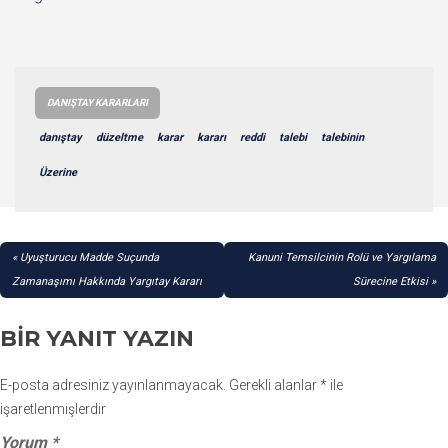
DANIŞTAY KARARLARI
danıştay
düzeltme
karar
kararı
reddi
talebi
talebinin
Üzerine
YAZI
Uyuşturucu Madde Suçunda
Kanuni Temsilcinin Rolü ve Yargılama
GEZINMESI
Zamanaşımı Hakkında Yargıtay Kararı
Sürecine Etkisi
BIR YANIT YAZIN
E-posta adresiniz yayınlanmayacak.
Gerekli alanlar
*
ile
işaretlenmişlerdir
Yorum
*