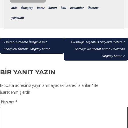
atık
danıştay
karar
kararı
katı
kesintiler
Üzerine
yönetimi
YAZI
Karar Düzeltme İsteğinin Ret
Hırsızlığa Teşebbüs Suçunda Yetersiz
GEZINMESI
Sebepleri Üzerine Yargıtay Kararı
Gerekçe ile Beraat Kararı Hakkında
Yargıtay Kararı
BIR YANIT YAZIN
E-posta adresiniz yayınlanmayacak.
Gerekli alanlar
*
ile
işaretlenmişlerdir
Yorum
*