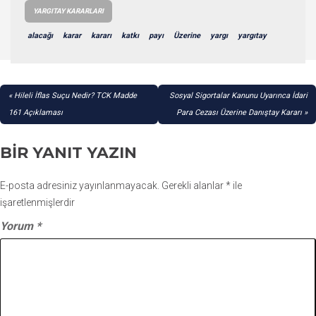
YARGITAY KARARLARI
alacağı
karar
kararı
katkı
payı
Üzerine
yargı
yargıtay
YAZI
Hileli İflas Suçu Nedir? TCK Madde
Sosyal Sigortalar Kanunu Uyarınca İdari
GEZINMESI
161 Açıklaması
Para Cezası Üzerine Danıştay Kararı
BIR YANIT YAZIN
E-posta adresiniz yayınlanmayacak.
Gerekli alanlar
*
ile
işaretlenmişlerdir
Yorum
*