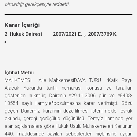
olmadığı gerekçesiyle reddetti.
Karar İçeriği
2. Hukuk Dairesi 2007/2021 E. , 2007/3769 K.
İçtihat Metni
MAHKEMESİ :Aile MahkemesiDAVA TÜRÜ :Katkı Payı-
Alacak Yukarıda tarihi, numarası, konusu ve tarafları
gösterilen hükmün; Dairenin *29.11.2006 gün ve *8403-
10554 sayılı ilamiyle*bozulmasına karar verilmişti. Sözü
geçen Dairemiz kararının düzeltilmesi istenilmekle, evrak
okundu, gereği görüşülüp düşünüldü. Temyiz ilamında yer
alan açıklamalara göre Hukuk Usulü Muhakemeleri Kanunun
440. maddesinde sayılan sebeplerden hiçbirisine uygun