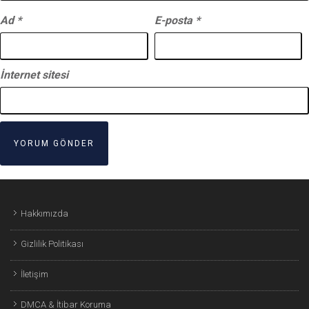
Ad
*
E-posta
*
İnternet sitesi
Hakkımızda
Gizlilik Politikası
İletişim
DMCA & İtibar Koruma