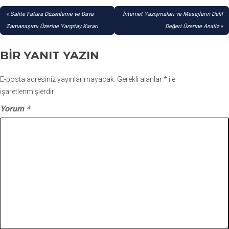
YAZI
Sahte Fatura Düzenleme ve Dava
İnternet Yazışmaları ve Mesajların Delil
GEZINMESI
Zamanaşımı Üzerine Yargıtay Kararı
Değeri Üzerine Analiz
BIR YANIT YAZIN
E-posta adresiniz yayınlanmayacak.
Gerekli alanlar
*
ile
işaretlenmişlerdir
Yorum
*