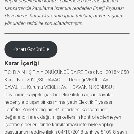
kaçak bedellerinin kontrol edilemeyen işletme giderleri
kapsamında karşılama istemini reddeden Enerji Piyasası
Düzenleme Kurulu kararının iptali talebini, davanın görev
yönünden reddi ile sonuçlandırmıştır.
Kararı Görüntüle
Karar İçeriği
T.C. D A N I Ş T A Y ONÜÇÜNCÜ DAİRE Esas No : 2018/4058
Karar No : 2021/80 DAVACI : … Derneği VEKİLİ : Av. …
DAVALI : … Kurumu VEKİLİ : Av. … DAVANIN KONUSU :
Davacının, kayıp-kaçak bedeline ilişkin açılan davalar
nedeniyle oluşan bir kısım maliyetin Elektrik Piyasası
Tarifeler Yönetmeliği’nin 34. maddesi kapsamında
değerlendirilerek dağıtım şirketlerinin kontrol edilemeyen
işletme giderleri içinde karşılanması istemiyle yaptığı
başvurunun reddine ilişkin 04/10/2018 tarih ve 8109-8 sayılı