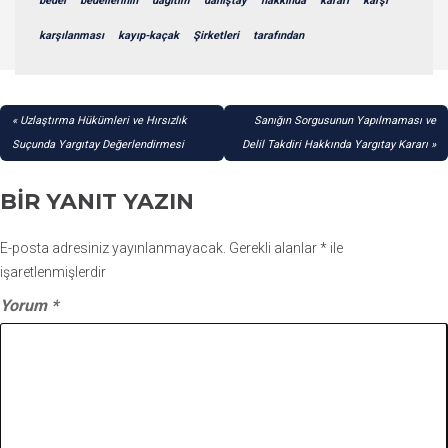
bedel
bedellerinin
dağıtım
danıştay
hakkında
kararı
karşı
karşılanması
kayıp-kaçak
Şirketleri
tarafından
YAZI
Uzlaştırma Hükümleri ve Hırsızlık
Sanığın Sorgusunun Yapılmaması ve
GEZINMESI
Suçunda Yargıtay Değerlendirmesi
Delil Takdiri Hakkında Yargıtay Kararı
BIR YANIT YAZIN
E-posta adresiniz yayınlanmayacak.
Gerekli alanlar
*
ile
işaretlenmişlerdir
Yorum
*