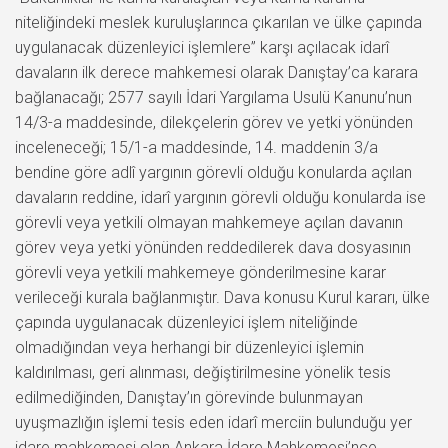
niteliğindeki meslek kuruluşlarınca çıkarılan ve ülke çapında
uygulanacak düzenleyici işlemlere” karşı açılacak idarî
davaların ilk derece mahkemesi olarak Danıştay’ca karara
bağlanacağı; 2577 sayılı İdari Yargılama Usulü Kanunu’nun
14/3-a maddesinde, dilekçelerin görev ve yetki yönünden
inceleneceği; 15/1-a maddesinde, 14. maddenin 3/a
bendine göre adlî yargının görevli olduğu konularda açılan
davaların reddine, idarî yargının görevli olduğu konularda ise
görevli veya yetkili olmayan mahkemeye açılan davanın
görev veya yetki yönünden reddedilerek dava dosyasının
görevli veya yetkili mahkemeye gönderilmesine karar
verileceği kurala bağlanmıştır. Dava konusu Kurul kararı, ülke
çapında uygulanacak düzenleyici işlem niteliğinde
olmadığından veya herhangi bir düzenleyici işlemin
kaldırılması, geri alınması, değiştirilmesine yönelik tesis
edilmediğinden, Danıştay’ın görevinde bulunmayan
uyuşmazlığın işlemi tesis eden idarî merciin bulunduğu yer
idare mahkemesi olan Ankara İdare Mahkemesi’nce