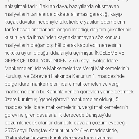
anlaşılmaktadır. Bakılan dava, baz yıllarda oluşmayan
maliyetlerin tarifelerde dikkate alınması gerektiği, kayıp-
kaçak davaları nedeniyle tüketicilere yapılan ödemelerin
tarife hesaplamalarında öngörülmediği, dağıtım şirketlerinin
kusuru ya da ihmalinden kaynaklanmayan söz konusu
maliyetlerin olağan dışı hâl olarak kabul edilmemesinin
hukuka aykırı olduğu iddialarıyla açılmıştır. İNCELEME VE
GEREKÇE: USUL YÖNÜNDEN: 2576 sayılı Bölge İdare
Mahkemeleri, İdare Mahkemeleri ve Vergi Mahkemelerinin
Kuruluşu ve Görevleri Hakkında Kanun’un 1. maddesinde,
bölge idare mahkemeleri, idare mahkemeleri ve vergi
mahkemelerinin bu Kanunla verilen görevleri yerine getirmek
üzere kurulmuş “genel görevli” mahkemeler olduğu; 5.
maddesinde, idare mahkemelerinin, vergi mahkemelerinin
görevine giren davalarla ilk derecede Danıştay’da
çözümlenecek olanlar dışındaki davaları çözümleyeceği;
2575 sayılı Danıştay Kanunu’nun 24/1-c maddesinde,
“Bakanlıklar ile kamu kuruluşları veya kamu kurumu