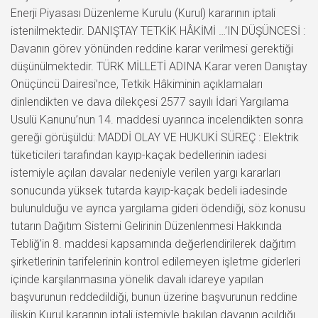
Enerji Piyasası Düzenleme Kurulu (Kurul) kararının iptali
istenilmektedir. DANIŞTAY TETKİK HÂKİMİ …’IN DÜŞÜNCESİ :
Davanın görev yönünden reddine karar verilmesi gerektiği
düşünülmektedir. TÜRK MİLLETİ ADINA Karar veren Danıştay
Onüçüncü Dairesi’nce, Tetkik Hâkiminin açıklamaları
dinlendikten ve dava dilekçesi 2577 sayılı İdari Yargılama
Usulü Kanunu’nun 14. maddesi uyarınca incelendikten sonra
gereği görüşüldü: MADDİ OLAY VE HUKUKİ SÜREÇ : Elektrik
tüketicileri tarafından kayıp-kaçak bedellerinin iadesi
istemiyle açılan davalar nedeniyle verilen yargı kararları
sonucunda yüksek tutarda kayıp-kaçak bedeli iadesinde
bulunulduğu ve ayrıca yargılama gideri ödendiği, söz konusu
tutarın Dağıtım Sistemi Gelirinin Düzenlenmesi Hakkında
Tebliğ’in 8. maddesi kapsamında değerlendirilerek dağıtım
şirketlerinin tarifelerinin kontrol edilemeyen işletme giderleri
içinde karşılanmasına yönelik davalı idareye yapılan
başvurunun reddedildiği, bunun üzerine başvurunun reddine
ilişkin Kurul kararının iptali istemiyle bakılan davanın açıldığı