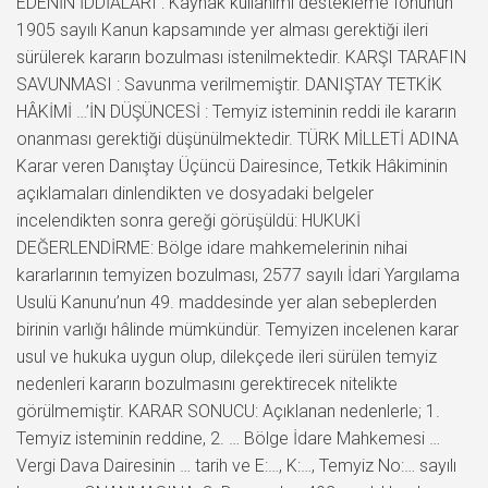
EDENİN İDDİALARI : Kaynak kullanımı destekleme fonunun
1905 sayılı Kanun kapsamınde yer alması gerektiği ileri
sürülerek kararın bozulması istenilmektedir. KARŞI TARAFIN
SAVUNMASI : Savunma verilmemiştir. DANIŞTAY TETKİK
HÂKİMİ …’İN DÜŞÜNCESİ : Temyiz isteminin reddi ile kararın
onanması gerektiği düşünülmektedir. TÜRK MİLLETİ ADINA
Karar veren Danıştay Üçüncü Dairesince, Tetkik Hâkiminin
açıklamaları dinlendikten ve dosyadaki belgeler
incelendikten sonra gereği görüşüldü: HUKUKİ
DEĞERLENDİRME: Bölge idare mahkemelerinin nihai
kararlarının temyizen bozulması, 2577 sayılı İdari Yargılama
Usulü Kanunu’nun 49. maddesinde yer alan sebeplerden
birinin varlığı hâlinde mümkündür. Temyizen incelenen karar
usul ve hukuka uygun olup, dilekçede ileri sürülen temyiz
nedenleri kararın bozulmasını gerektirecek nitelikte
görülmemiştir. KARAR SONUCU: Açıklanan nedenlerle; 1.
Temyiz isteminin reddine, 2. … Bölge İdare Mahkemesi …
Vergi Dava Dairesinin … tarih ve E:…, K:…, Temyiz No:… sayılı