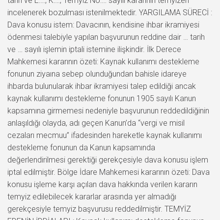
tarih ve E:…, K:…, Temyiz No:… sayılı kararının temyizen
incelenerek bozulması istenilmektedir. YARGILAMA SÜRECİ :
Dava konusu istem: Davacının, kendisine ihbar ikramiyesi
ödenmesi talebiyle yapılan başvurunun reddine dair … tarih
ve … sayılı işlemin iptali istemine ilişkindir. İlk Derece
Mahkemesi kararının özeti: Kaynak kullanımı destekleme
fonunun ziyaına sebep olunduğundan bahisle idareye
ihbarda bulunularak ihbar ikramiyesi talep edildiği ancak
kaynak kullanımı destekleme fonunun 1905 sayılı Kanun
kapsamına girmemesi nedeniyle başvurunun reddedildiğinin
anlaşıldığı olayda, adı geçen Kanun’da “vergi ve misil
cezaları mecmuu” ifadesinden hareketle kaynak kullanımı
destekleme fonunun da Kanun kapsamında
değerlendirilmesi gerektiği gerekçesiyle dava konusu işlem
iptal edilmiştir. Bölge İdare Mahkemesi kararının özeti: Dava
konusu işleme karşı açılan dava hakkında verilen kararın
temyiz edilebilecek kararlar arasında yer almadığı
gerekçesiyle temyiz başvurusu reddedilmiştir. TEMYİZ