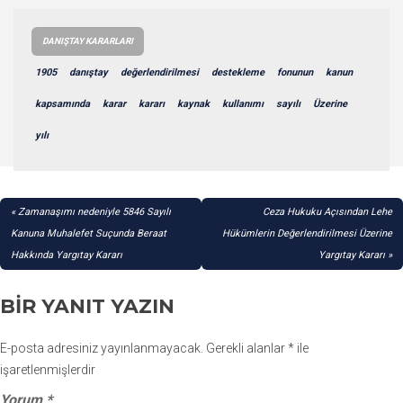
DANIŞTAY KARARLARI
1905
danıştay
değerlendirilmesi
destekleme
fonunun
kanun
kapsamında
karar
kararı
kaynak
kullanımı
sayılı
Üzerine
yılı
YAZI
Zamanaşımı nedeniyle 5846 Sayılı
Ceza Hukuku Açısından Lehe
GEZINMESI
Kanuna Muhalefet Suçunda Beraat
Hükümlerin Değerlendirilmesi Üzerine
Hakkında Yargıtay Kararı
Yargıtay Kararı
BIR YANIT YAZIN
E-posta adresiniz yayınlanmayacak.
Gerekli alanlar
*
ile
işaretlenmişlerdir
Yorum
*