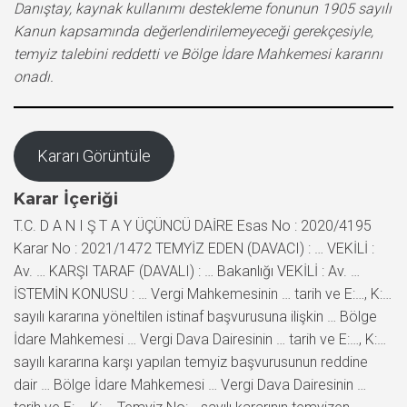
Danıştay, kaynak kullanımı destekleme fonunun 1905 sayılı
Kanun kapsamında değerlendirilemeyeceği gerekçesiyle,
temyiz talebini reddetti ve Bölge İdare Mahkemesi kararını
onadı.
Kararı Görüntüle
Karar İçeriği
T.C. D A N I Ş T A Y ÜÇÜNCÜ DAİRE Esas No : 2020/4195
Karar No : 2021/1472 TEMYİZ EDEN (DAVACI) : … VEKİLİ :
Av. … KARŞI TARAF (DAVALI) : … Bakanlığı VEKİLİ : Av. …
İSTEMİN KONUSU : … Vergi Mahkemesinin … tarih ve E:…, K:…
sayılı kararına yöneltilen istinaf başvurusuna ilişkin … Bölge
İdare Mahkemesi … Vergi Dava Dairesinin … tarih ve E:…, K:…
sayılı kararına karşı yapılan temyiz başvurusunun reddine
dair … Bölge İdare Mahkemesi … Vergi Dava Dairesinin …