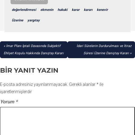
değerlendirmesi
ekmenin
hukuki
karar
kararı
kenevir
Üzerine
yargıtay
YAZI
İmar Planı İptali Davasında Subjektif
İdari Sürelerin Durdurulması ve İtiraz
GEZINMESI
Ehliyet Koşulu Hakkında Danıştay Kararı
Süresi Üzerine Danıştay Kararı
BIR YANIT YAZIN
E-posta adresiniz yayınlanmayacak.
Gerekli alanlar
*
ile
işaretlenmişlerdir
Yorum
*