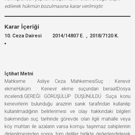
edilerek hükmün bozulmasına karar verilmiştir.
Karar İçeriği
10. Ceza Dairesi 2014/14807 E. , 2018/7120 K.
İçtihat Metni
Mahkeme : Asliye Ceza MahkemesiSuç : Kenevir
ekmeHüküm : Kenevir ekme suçundan beraatDosya
incelendi.GEREĞİ GÖRÜŞÜLÜP DÜŞÜNÜLDÜ :Suça konu
kenevirlerin bulunduğu arazinin sanık tarafından kullanılıp
kullanılmadığının belirlenmesi ve olay hakkındaki bilgileri
bakımından suç tarihinde görevde olan ilgili mahalle veya
köy muhtarı ile azaların varsa komşu taşınmaz sahiplerinin
dinlenilmesinden sonra, tüm deliller birlikte değerlendirilerek