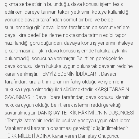
çıkma serbestisinin bulunduğu, dava konusu işlem tesis
edilirken idareye tanınan takdir yetkisinin kötüye kullanıldığı
yönünde davacı tarafından somut bir bilgi ve belge
sunulamadığı gibi davalı idare tarafından da somut verilere
dayalı kira bedeli belirleme noktasında tatmin edici rapor
hazırlandığı görüldüğünden, davaya konu iş yerlerinin ihaleye
çıkartılmasına ilişkin dava konusu işlemde hukuka aykırılık
bulunmadığı sonucuna varılmıştır. Belirtilen gerekçelerle
dava konusu işlem hukuka uygun bulunarak davanın reddine
karar verilmiştir. TEMYİZ EDENİN İDDİALARI : Davacı
tarafından, kira artırım oranının fahiş olduğu ve işlemlerin
hukuka uygun olmadığı ileri sürülmektedir. KARŞI TARAFIN
SAVUNMASI : Davalı idare tarafından, dava konusu işlemin
hukuka uygun olduğu belirtilerek istemin reddi gerektiği
savunulmuştur. DANIŞTAY TETKİK HÂKİMİ …’NIN DÜŞÜNCESİ
: Temyiz isteminin reddi ile usul ve yasaya uygun olan İdare
Mahkemesi kararının onanması gerektiği düşünülmektedir.
TÜRK MİLLETİ ADINA Karar veren Danıştay Onüçüncü