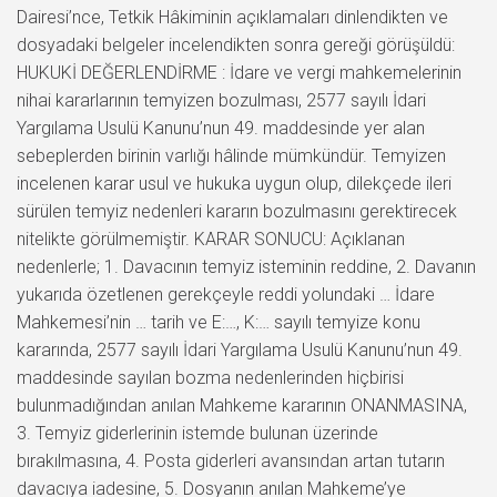
Dairesi’nce, Tetkik Hâkiminin açıklamaları dinlendikten ve
dosyadaki belgeler incelendikten sonra gereği görüşüldü:
HUKUKİ DEĞERLENDİRME : İdare ve vergi mahkemelerinin
nihai kararlarının temyizen bozulması, 2577 sayılı İdari
Yargılama Usulü Kanunu’nun 49. maddesinde yer alan
sebeplerden birinin varlığı hâlinde mümkündür. Temyizen
incelenen karar usul ve hukuka uygun olup, dilekçede ileri
sürülen temyiz nedenleri kararın bozulmasını gerektirecek
nitelikte görülmemiştir. KARAR SONUCU: Açıklanan
nedenlerle; 1. Davacının temyiz isteminin reddine, 2. Davanın
yukarıda özetlenen gerekçeyle reddi yolundaki … İdare
Mahkemesi’nin … tarih ve E:…, K:… sayılı temyize konu
kararında, 2577 sayılı İdari Yargılama Usulü Kanunu’nun 49.
maddesinde sayılan bozma nedenlerinden hiçbirisi
bulunmadığından anılan Mahkeme kararının ONANMASINA,
3. Temyiz giderlerinin istemde bulunan üzerinde
bırakılmasına, 4. Posta giderleri avansından artan tutarın
davacıya iadesine, 5. Dosyanın anılan Mahkeme’ye