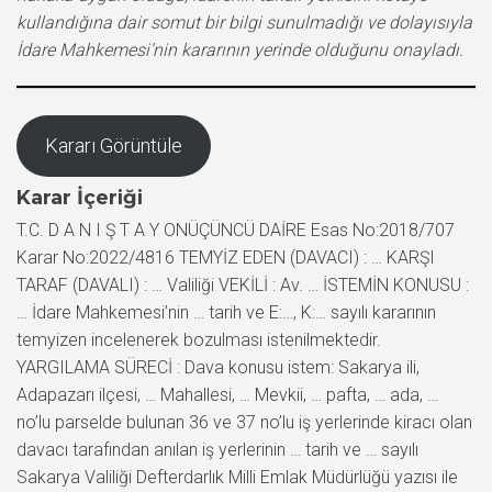
kullandığına dair somut bir bilgi sunulmadığı ve dolayısıyla
İdare Mahkemesi’nin kararının yerinde olduğunu onayladı.
Kararı Görüntüle
Karar İçeriği
T.C. D A N I Ş T A Y ONÜÇÜNCÜ DAİRE Esas No:2018/707
Karar No:2022/4816 TEMYİZ EDEN (DAVACI) : … KARŞI
TARAF (DAVALI) : … Valiliği VEKİLİ : Av. … İSTEMİN KONUSU :
… İdare Mahkemesi’nin … tarih ve E:…, K:… sayılı kararının
temyizen incelenerek bozulması istenilmektedir.
YARGILAMA SÜRECİ : Dava konusu istem: Sakarya ili,
Adapazarı ilçesi, … Mahallesi, … Mevkii, … pafta, … ada, …
no’lu parselde bulunan 36 ve 37 no’lu iş yerlerinde kiracı olan
davacı tarafından anılan iş yerlerinin … tarih ve … sayılı
Sakarya Valiliği Defterdarlık Milli Emlak Müdürlüğü yazısı ile