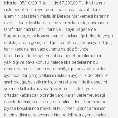
bildirilen 05/10/2017 tarihinde 67.200,00-TL ilk yıl tahmini
ihale bedeli ile ihaleye çıkartılmasına dair davalı idare
işleminin iptali istenilmiştir. İlk Derece Mahkemesi kararının
özeti: … İdare Mahkemesi’nce verilen kararda; davalı idare
tarafından hazırlatılan … tarih ve … sayılı Değerleme
Raporu’nda, dava konusu parselin bulunduğu bölgede çeşitli
emlakçılardan görüş alındığı, internet araştırması yapıldığı, iş
hanın kendine has yapı durumu da göz önünde
bulundurularak detaylı emsal kira bedeli araştırmasının
yapıldığı ve dava konusu ihalede kira bedellerinin bu
araştırmalara istinaden belirlendiği, ilgili mevzuat kuralları
uyarınca idarî yargı yetkisinin hukuka uygunluk denetimi ile
sınırlı olduğu, bu yetkinin hiçbir surette yerindelik denetimi
şeklinde kullanılamayacağı ve idarenin takdir yetkisini
ortadan kaldıracak biçimde yargı kararı verilemeyeceği,
davalı idarenin, kira sözleşmesi bitiminden itibaren serbest
piyasa koşullarında mevzuat hükümleri uyarınca tanınan
takdir yetkisi çerçevesinde kira bedeli belirleyerek ihaleye