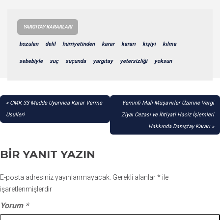
YARGITAY KARARLARI
bozulan
delil
hürriyetinden
karar
kararı
kişiyi
kılma
sebebiyle
suç
suçunda
yargıtay
yetersizliği
yoksun
YAZI
CMK 33 Madde Uyarınca Karar Verme
Yeminli Mali Müşavirler Üzerine Vergi
GEZINMESI
Usulleri
Ziyaı Cezası ve İhtiyati Haciz İşlemleri
Hakkında Danıştay Kararı
BIR YANIT YAZIN
E-posta adresiniz yayınlanmayacak.
Gerekli alanlar
*
ile
işaretlenmişlerdir
Yorum
*