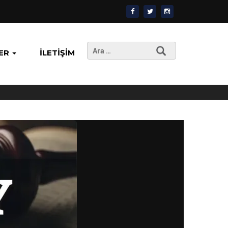
Arama:
ER
İLETIŞIM