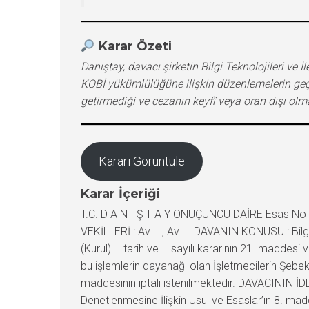
Karar Özeti
Danıştay, davacı şirketin Bilgi Teknolojileri v
KOBİ yükümlülüğüne ilişkin düzenlemelerin geçer
getirmediği ve cezanın keyfî veya oran dışı olm
Kararı Görüntüle
Karar İçeriği
T.C. D A N I Ş T A Y ONÜÇÜNCÜ DAİRE Esas No : 2021/1132 Karar No : 2022/4332 DAVACI : … İletişim Hizmetleri A.Ş. VEKİLLERİ : Av. … Av. … DAVALI : … Kurumu VEKİLLERİ : Av. …, Av. … DAVANIN KONUSU : Bilgi Teknolojileri ve İletişim Kurumu’nun … tarih ve E…. sayılı işlemiyle bildirilen, Bilgi Teknolojileri ve İletişim Kurulu’nun (Kurul) … tarih ve … sayılı kararının 21. maddesi ve anılan madde uyarınca tanzim edilen idarî para cezası karar tutanağı ile ekindeki … numaralı tahakkuk fişinin ve bu işlemlerin dayanağı olan İşletmecilerin Şebekelerinde Kullanılacak Donanım ve Yazılım Yatırımlarının İncelenmesi ve Denetlenmesine İlişkin Usul ve Esaslar’ın 8. maddesinin iptali istenilmektedir. DAVACININ İDDİALARI : İşletmecilerin Şebekelerinde Kullanılacak Donanım ve Yazılım Yatırımlarının İncelenmesi ve Denetlenmesine İlişkin Usul ve Esaslar’ın 8. maddesi yönünden; dava konusu Usul ve Esaslar’ın 5. maddesinin 2. fıkrasında yalnızca KOBİ’lerden bahsedilmiş ise de şirketlerinin yükümlülüğünün söz konusu Usul ve Esaslar’ın 8. maddesinde yer alan düzenleme ile bir bütün olarak değerlendirilmesi gerektiği, Usul ve Esaslar’ın 5. maddesinin 2. fıkrasındaki yükümlülüğün, 8. maddedeki kriterleri taşıyan KOBİ’ler eliyle sağlanması gerektiği, Usul ve Esaslar’ın 5. maddesinin 2. fıkrasının tamamlayıcısı niteliğindeki 8. maddenin yasal dayanağının bulunmadığı, KOBİ yükümlülüğüne ilişkin olarak Hak ve Yükümlülükler Belgesi’nde olmayan bir takım ilave kriterlerin Usul ve Esaslar ile tek yanlı olarak getirildiği, bu durumun kurallar hiyerarşisi, belirlilik, öngörülebilirlik ve hukukî güvenlik ilkelerini ihlâl ettiği, dava konusu düzenlemenin Hak ve Yükümlülükler Belgesi ile getirilen KOBİ yükümlülüğünün sınırını genişlettiği ve yerine getirilmesini zorlaştırdığı; Bilgi Teknolojileri ve İletişim Kurulu’nun … sayılı kararının 21. maddesi ve anılan madde uyarınca tanzim edilen idarî para cezası karar tutanağı ile ekindeki … numaralı tahakkuk fişi yönünden; şirketlerinin 01/04/2016 tarihinden itibaren hizmet sunmak üzere yetkilendirildiği, KOBİ yükümlülüğünün de bu tarih itibarıyla başladığı, 27/10/2015-26/10/2016 dönemine ilişkin olarak yapılan denetim sonucunda henüz doğmamış bir yükümlülüğünün yerine getirilmediği iddiasıyla yaptırım uygulanmasında hukuka uygunluk bulunmadığı, 2016 itibarıyla faaliyette bulunan KOBİ’lerin %94’ünün mikro ölçekli olduğu, bilgi ve iletişim alanında faaliyet gösteren KOBİ oranının ise %1 seviyesinde kaldığı, söz konusu yükümlülüğün yerine getirilebilmesinin şirketten kaynaklanmayan sebeplerle objektif olarak imkânsız olduğu, 01/07/2017 tarihinde yürürlüğe giren 7033 sayılı Kanun ile yapılan değişiklik sonrasında bilişim teknolojisi ve yazılım firmalarının sanayici sıfatını kazandığı ve yerli malı belgesi alabilmelerinin ancak bu tarihten sonra mümkün olduğu, şirketlerinin söz konusu yükümlülüğü yerine getirmesinin önünde fiili ve hukukî imkânsızlığın bulunduğu, yerli malı kullanma yükümlülüğü ile yatırımların en az %10’unun Türkiye’de kurulmuş 