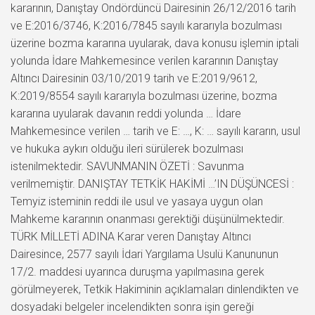
kararının, Danıştay Ondördüncü Dairesinin 26/12/2016 tarih
ve E:2016/3746, K:2016/7845 sayılı kararıyla bozulması
üzerine bozma kararına uyularak, dava konusu işlemin iptali
yolunda İdare Mahkemesince verilen kararının Danıştay
Altıncı Dairesinin 03/10/2019 tarih ve E:2019/9612,
K:2019/8554 sayılı kararıyla bozulması üzerine, bozma
kararına uyularak davanın reddi yolunda … İdare
Mahkemesince verilen … tarih ve E: …, K: … sayılı kararın, usul
ve hukuka aykırı olduğu ileri sürülerek bozulması
istenilmektedir. SAVUNMANIN ÖZETİ : Savunma
verilmemiştir. DANIŞTAY TETKİK HAKİMİ …’IN DÜŞÜNCESİ :
Temyiz isteminin reddi ile usul ve yasaya uygun olan
Mahkeme kararının onanması gerektiği düşünülmektedir.
TÜRK MİLLETİ ADINA Karar veren Danıştay Altıncı
Dairesince, 2577 sayılı İdari Yargılama Usulü Kanununun
17/2. maddesi uyarınca duruşma yapılmasına gerek
görülmeyerek, Tetkik Hakiminin açıklamaları dinlendikten ve
dosyadaki belgeler incelendikten sonra işin gereği