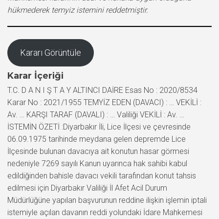
hükmederek temyiz istemini reddetmiştir.
Kararı Görüntüle
Karar İçeriği
T.C. D A N I Ş T A Y ALTINCI DAİRE Esas No : 2020/8534
Karar No : 2021/1955 TEMYİZ EDEN (DAVACI) : … VEKİLİ :
Av. … KARŞI TARAF (DAVALI) : … Valiliği VEKİLİ : Av. …
İSTEMİN ÖZETİ :Diyarbakır İli, Lice İlçesi ve çevresinde
06.09.1975 tarihinde meydana gelen depremde Lice
İlçesinde bulunan davacıya ait konutun hasar görmesi
nedeniyle 7269 sayılı Kanun uyarınca hak sahibi kabul
edildiğinden bahisle davacı vekili tarafından konut tahsis
edilmesi için Diyarbakır Valiliği İl Afet Acil Durum
Müdürlüğüne yapılan başvurunun reddine ilişkin işlemin iptali
istemiyle açılan davanın reddi yolundaki İdare Mahkemesi