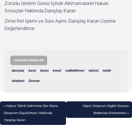
Zorunlu İzinlerin Süresi İçinde Alınmamasının Hukuki
Sonuçları Hakkında Danıştay Kararı
Zımni Ret İşlemi ve Süre Aşımı: Danıştay Kararı Üzerine
Değerlendirme
DANIŞTAY KARARLARI
danıştay
karar
kararı
konut
reddedilmesi
tahsisi
talebi
talebinin
Üzerine
YAZI
Haksız Tahrik İndirimine Dair Kamu
Hapis Cezasının Sağlık Durumu
GEZINMESI
Davasının Düşürülmesi Hakkında
Nedeniyle Ertelenmesi
Yargıtay Kararı