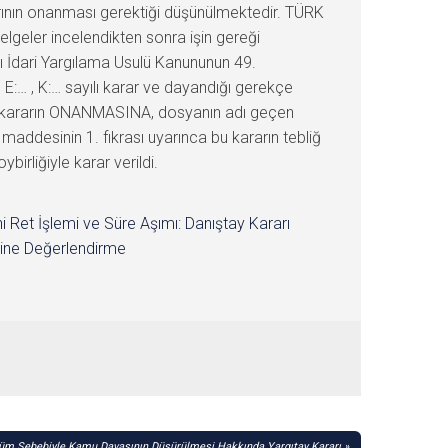
ının onanması gerektiği düşünülmektedir. TÜRK
lgeler incelendikten sonra işin gereği
lı İdari Yargılama Usulü Kanununun 49.
E:… , K:… sayılı karar ve dayandığı gerekçe
lan kararın ONANMASINA, dosyanın adı geçen
desinin 1. fıkrası uyarınca bu kararın tebliğ
irliğiyle karar verildi.
i Ret İşlemi ve Süre Aşımı: Danıştay Kararı
ine Değerlendirme
üm Sebebiyle Kamu Davasının Düşürülmesi Hakkında Yargıtay Kararı