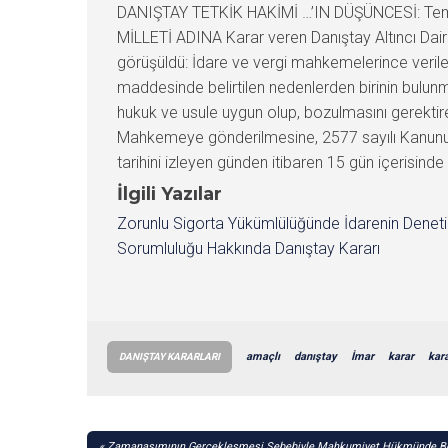
DANIŞTAY TETKİK HAKİMİ …’IN DÜŞÜNCESİ: Temyiz
MİLLETİ ADINA Karar veren Danıştay Altıncı Daire
görüşüldü: İdare ve vergi mahkemelerince verilen
maddesinde belirtilen nedenlerden birinin bulun
hukuk ve usule uygun olup, bozulmasını gerekti
Mahkemeye gönderilmesine, 2577 sayılı Kanunun 
tarihini izleyen günden itibaren 15 gün içerisinde
İlgili Yazılar
Zorunlu Sigorta Yükümlülüğünde İdarenin Denet
Sorumluluğu Hakkında Danıştay Kararı
amaçlı
danıştay
İmar
karar
kara
DANIŞTAY KARARLARI
YAZI
Zamanaşımının Gerçekleşmesi Sebebiyle Mahkumiyet Hükmünde B