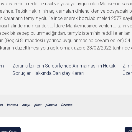
 isteminin reddi ile usul ve yasaya uygun olan Mahkeme karar
since, Tetkik Hakiminin açıklamaları dinlendikten ve dosyadaki be
 kararların temyiz yolu ile incelenerek bozulabilmeleri 2577 sayı
ması halinde mümkündür. … İdare Mahkemesince verilen … tarih ve 
recek bir sebep bulunmadığından, temyiz isteminin reddi ile anı
(Geçici 8. maddesi uyarınca uygulanmasına devam edilen) 54. mad
 kararın düzeltilmesi yolu açık olmak üzere 23/02/2022 tarihinde oyb
im
Zorunlu İzinlerin Süresi İçinde Alınmamasının Hukuki
Zımn
Sonuçları Hakkında Danıştay Kararı
Üzer
rı
koruma
onayı
planı
planının
Üzerine
ozma Kararı
Öl