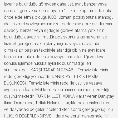
işyerine bulunduğu görevden daha üst, aynı, benzer veya
daha alt göreve naklen atayabilir.” hükmü kapsamında daha
önce elde etmiş olduğu KOBİ Uzmanı pozisyonuna atandığı,
idari hizmet sözleşmesinin 5/c maddesine göre de idarenin
davacıyı benzer veya eşdeğer göreve atama yetkisinin
bulunduğu, davacının müdür pozisyonuna kamu yararı ve
hizmet gereği olarak hiçbir yarışma veya sınava tabi
olmaksızın başkan takdiriyle atandığı gibi yine aynı idare
başkanının takdiri ile eski pozisyonuna atandığı ve dava
konusu işlemde hukuka aykırılık bulunmadığı ileri
sürülmektedir. KARŞI TARAFIN CEVABI : Temyiz isteminin
reddi gerektiği yolundadır. DANIŞTAY TETKİK HAKİMİ : …
DÜŞÜNCESİ : Temyiz isteminin reddi ile usul ve yasaya
uygun olan İdare Mahkemesi kararının onanması gerektiği
düşünülmektedir. TÜRK MİLLETİ ADINA Karar veren Danıştay
İkinci Dairesince, Tetkik Hakiminin açıklamaları dinlendikten
ve dosyadaki belgeler incelendikten sonra gereği görüşüldü:
HUKUKİ DEĞERLENDİRME : İdare ve vergi mahkemelerinin