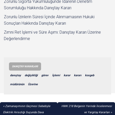
Zorunlu Sigorta Yükümlülüğünde İdarenin Denetim
Sorumluluğu Hakkında Danıştay Kararı
Zorunlu İzinlerin Süresi İçinde Alınmamasının Hukuki
Sonuçları Hakkında Danıştay Kararı
Zımni Ret İşlemi ve Süre Aşımı: Danıştay Kararı Üzerine
Değerlendirme
DANIŞTAY KARARLARI
danıştay
değişikliği
görev
İşlemi
karar
kararı
kosgeb
müdürünün
Üzerine
YAZI
Zamanaşımının Geçmesi Sebebiyle
HMK 218 Belgenin Yerinde İncelenmesi
GEZINMESI
Elektrik Hırsızlığı Suçunda Dava
ve Yargıtay Kararları