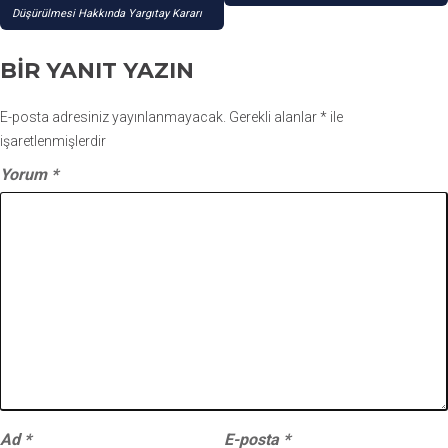
Düşürülmesi Hakkında Yargıtay Kararı
BIR YANIT YAZIN
E-posta adresiniz yayınlanmayacak.
Gerekli alanlar
*
ile
işaretlenmişlerdir
Yorum
*
Ad
*
E-posta
*