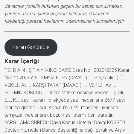
davacıya yönelik hukuken geçerli bir sebep sunulmadan
yapılan atama işlemi geçersiz kılınarak, davacının
kaybettiği parasal haklarının ödenmesine hükmedilmiştir.
Kararı Görüntüle
Karar İçeriği
T.C. D A N I Ş T A Y İKİNCİ DAİRE Esas No : 2020/2325 Karar
No : 2020/3626 TEMYİZ EDEN (DAVALI) : … Başkanlığı (…)
VEKİLİ : Av. … KARŞI TARAF (DAVACI) : … VEKİLİ : Av. …
İSTEMİN KONUSU : … İdare Mahkemesince verilen … günlü,
E:…, K:… sayılı kararın, dilekçede yazılı nedenlerle 2577 sayılı
İdari Yargılama Usulü Kanunu’nun 49. maddesi uyarınca
temyizen incelenerek bozulması isteminden ibarettir.
YARGILAMA SÜRECİ : Dava Konusu İstem : Dava; KOSGEB
Destek Hizmetleri Dairesi Başkanlığına bağlı Evrak ve Arşiv