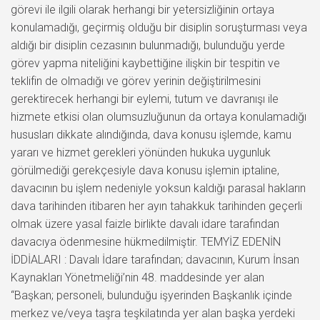
görevi ile ilgili olarak herhangi bir yetersizliğinin ortaya
konulamadığı, geçirmiş olduğu bir disiplin soruşturması veya
aldığı bir disiplin cezasının bulunmadığı, bulunduğu yerde
görev yapma niteliğini kaybettiğine ilişkin bir tespitin ve
teklifin de olmadığı ve görev yerinin değiştirilmesini
gerektirecek herhangi bir eylemi, tutum ve davranışı ile
hizmete etkisi olan olumsuzluğunun da ortaya konulamadığı
hususları dikkate alındığında, dava konusu işlemde, kamu
yararı ve hizmet gerekleri yönünden hukuka uygunluk
görülmediği gerekçesiyle dava konusu işlemin iptaline,
davacının bu işlem nedeniyle yoksun kaldığı parasal hakların
dava tarihinden itibaren her ayın tahakkuk tarihinden geçerli
olmak üzere yasal faizle birlikte davalı idare tarafından
davacıya ödenmesine hükmedilmiştir. TEMYİZ EDENİN
İDDİALARI : Davalı İdare tarafından; davacının, Kurum İnsan
Kaynakları Yönetmeliği’nin 48. maddesinde yer alan
“Başkan; personeli, bulunduğu işyerinden Başkanlık içinde
merkez ve/veya taşra teşkilatında yer alan başka yerdeki