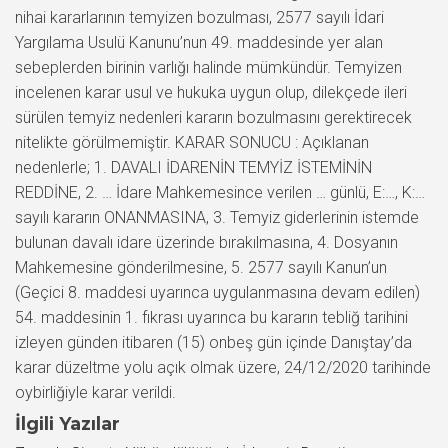
nihai kararlarının temyizen bozulması, 2577 sayılı İdari
Yargılama Usulü Kanunu’nun 49. maddesinde yer alan
sebeplerden birinin varlığı halinde mümkündür. Temyizen
incelenen karar usul ve hukuka uygun olup, dilekçede ileri
sürülen temyiz nedenleri kararın bozulmasını gerektirecek
nitelikte görülmemiştir. KARAR SONUCU : Açıklanan
nedenlerle; 1. DAVALI İDARENİN TEMYİZ İSTEMİNİN
REDDİNE, 2. … İdare Mahkemesince verilen … günlü, E:…, K:…
sayılı kararın ONANMASINA, 3. Temyiz giderlerinin istemde
bulunan davalı idare üzerinde bırakılmasına, 4. Dosyanın
Mahkemesine gönderilmesine, 5. 2577 sayılı Kanun’un
(Geçici 8. maddesi uyarınca uygulanmasına devam edilen)
54. maddesinin 1. fıkrası uyarınca bu kararın tebliğ tarihini
izleyen günden itibaren (15) onbeş gün içinde Danıştay’da
karar düzeltme yolu açık olmak üzere, 24/12/2020 tarihinde
oybirliğiyle karar verildi.
İlgili Yazılar