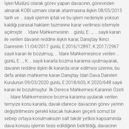
İşleri Müdürü olarak görev yapan davacının, görevinden
alınarak KOBİ uzmanı olarak atanmasına ilişkin 08/05/2015
tarih ve … sayılı işlemin iptali ve bu işlem nedeniyle yoksun
kaldığı parasal hakların tazminine karar verilmesi istemiyle
açılmıştır. … İdare Mahkemesinin … günlü, E:…, … sayılı kararı
ile verilen davanın reddine ilişkin karar, Danıştay İkinci
Dairesinin 11/04/2017 günlü, E:2016/12897, K:2017/2967
sayılı kararı ile bozulmuş; … İdare Mahkemesince verilen …
günlü, E:…, K:… sayılı kararla bozma kararına uyulmayarak,
davanın reddine ilişkin ilk kararda ısrar edilmesi üzerine, bu
defa anılan mahkeme kararı Danıştay İdari Dava Daireleri
Kurulunun 09/03/2020 günlü, E:2018/605, K:2020/648 sayılı
kararı ile bozulmuştur. İlk Derece Mahkemesi Kararının Özeti
: … İdare Mahkemesince bozma kararına uyularak verilen
temyize konu kararla; davalı idarece davacının görev yerinin
değiştirilmesini gerekli kılacak hukuken geçerli somut bir
sebep ortaya konulmaksızın salt takdir yetkisi kapsamında
dava konusu işlemin tesis edildiğinin belirtildiği, davacının