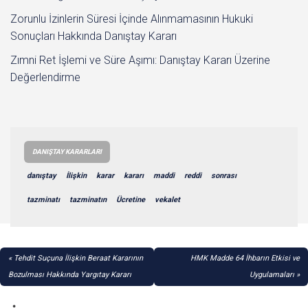
Zorunlu İzinlerin Süresi İçinde Alınmamasının Hukuki
Sonuçları Hakkında Danıştay Kararı
Zımni Ret İşlemi ve Süre Aşımı: Danıştay Kararı Üzerine
Değerlendirme
DANIŞTAY KARARLARI
danıştay
İlişkin
karar
kararı
maddi
reddi
sonrası
tazminatı
tazminatın
Ücretine
vekalet
YAZI
Tehdit Suçuna İlişkin Beraat Kararının
HMK Madde 64 İhbarın Etkisi ve
GEZINMESI
Bozulması Hakkında Yargıtay Kararı
Uygulamaları