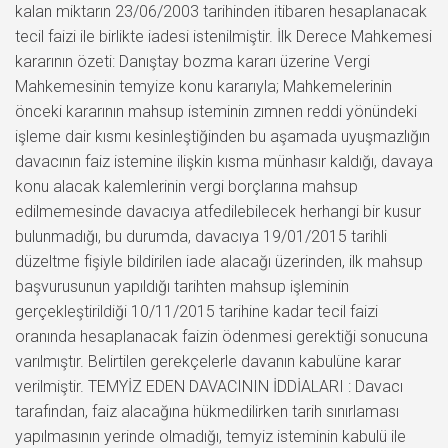
kalan miktarın 23/06/2003 tarihinden itibaren hesaplanacak
tecil faizi ile birlikte iadesi istenilmiştir. İlk Derece Mahkemesi
kararının özeti: Danıştay bozma kararı üzerine Vergi
Mahkemesinin temyize konu kararıyla; Mahkemelerinin
önceki kararının mahsup isteminin zımnen reddi yönündeki
işleme dair kısmı kesinleştiğinden bu aşamada uyuşmazlığın
davacının faiz istemine ilişkin kısma münhasır kaldığı, davaya
konu alacak kalemlerinin vergi borçlarına mahsup
edilmemesinde davacıya atfedilebilecek herhangi bir kusur
bulunmadığı, bu durumda, davacıya 19/01/2015 tarihli
düzeltme fişiyle bildirilen iade alacağı üzerinden, ilk mahsup
başvurusunun yapıldığı tarihten mahsup işleminin
gerçekleştirildiği 10/11/2015 tarihine kadar tecil faizi
oranında hesaplanacak faizin ödenmesi gerektiği sonucuna
varılmıştır. Belirtilen gerekçelerle davanın kabulüne karar
verilmiştir. TEMYİZ EDEN DAVACININ İDDİALARI : Davacı
tarafından, faiz alacağına hükmedilirken tarih sınırlaması
yapılmasının yerinde olmadığı, temyiz isteminin kabulü ile