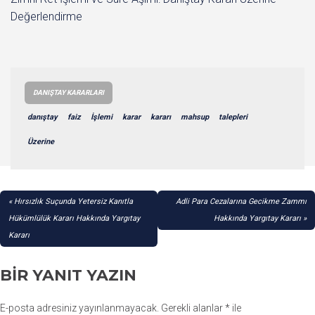
Değerlendirme
DANIŞTAY KARARLARI
danıştay
faiz
İşlemi
karar
kararı
mahsup
talepleri
Üzerine
YAZI
Hırsızlık Suçunda Yetersiz Kanıtla
Adli Para Cezalarına Gecikme Zammı
GEZINMESI
Hükümlülük Kararı Hakkında Yargıtay
Hakkında Yargıtay Kararı
Kararı
BIR YANIT YAZIN
E-posta adresiniz yayınlanmayacak.
Gerekli alanlar
*
ile