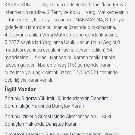
KARAR SONUCU : Açıklanan nedenlerle; 1.Tarafların temyiz
istemlerinin reddine, 2.Temyize konu … Vergi Mahkemesinin
… tarih ve E:…, K:… sayılı kararının ONANMASINA, 3.Temyiz
giderlerinin istemde bulunanlar üzerinde bırakılmasına,
4.Dosyanın anılan Vergi Mahkemesine gönderilmesine,
5.2577 sayılı İdari Yargılama Usulü Kanunu’nun (Geçici 8.
maddesi uyarınca uygulanmasına devam edilen) 54.
maddesinin 1. fıkrası uyarınca bu kararın tebliğ tarihini
izleyen günden itibaren onbeş (15) gün içinde karar
düzeltme yolu açık olmak üzere, 14/09/2021 tarihinde
oybirliğiyle karar verildi.
İlgili Yazılar
Zorunlu Sigorta Yükümlülüğünde İdarenin Denetim
Sorumluluğu Hakkında Danıştay Kararı
Zorunlu İzinlerin Süresi İçinde Alınmamasının Hukuki
Sonuçları Hakkında Danıştay Kararı
Zımni Ret İşlemi ve Süre Aşımı: Danıştay Kararı Üzerine