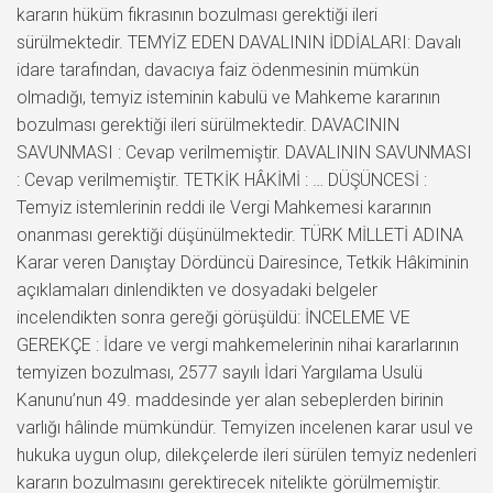
kararın hüküm fıkrasının bozulması gerektiği ileri
sürülmektedir. TEMYİZ EDEN DAVALININ İDDİALARI: Davalı
idare tarafından, davacıya faiz ödenmesinin mümkün
olmadığı, temyiz isteminin kabulü ve Mahkeme kararının
bozulması gerektiği ileri sürülmektedir. DAVACININ
SAVUNMASI : Cevap verilmemiştir. DAVALININ SAVUNMASI
: Cevap verilmemiştir. TETKİK HÂKİMİ : … DÜŞÜNCESİ :
Temyiz istemlerinin reddi ile Vergi Mahkemesi kararının
onanması gerektiği düşünülmektedir. TÜRK MİLLETİ ADINA
Karar veren Danıştay Dördüncü Dairesince, Tetkik Hâkiminin
açıklamaları dinlendikten ve dosyadaki belgeler
incelendikten sonra gereği görüşüldü: İNCELEME VE
GEREKÇE : İdare ve vergi mahkemelerinin nihai kararlarının
temyizen bozulması, 2577 sayılı İdari Yargılama Usulü
Kanunu’nun 49. maddesinde yer alan sebeplerden birinin
varlığı hâlinde mümkündür. Temyizen incelenen karar usul ve
hukuka uygun olup, dilekçelerde ileri sürülen temyiz nedenleri
kararın bozulmasını gerektirecek nitelikte görülmemiştir.