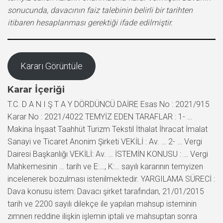
sonucunda, davacının faiz talebinin belirli bir tarihten
itibaren hesaplanması gerektiği ifade edilmiştir.
Kararı Görüntüle
Karar İçeriği
T.C. D A N I Ş T A Y DÖRDÜNCÜ DAİRE Esas No : 2021/915
Karar No : 2021/4022 TEMYİZ EDEN TARAFLAR : 1- …
Makina İnşaat Taahhüt Turizm Tekstil İthalat İhracat İmalat
Sanayi ve Ticaret Anonim Şirketi VEKİLİ : Av. … 2- … Vergi
Dairesi Başkanlığı VEKİLİ: Av. … İSTEMİN KONUSU : … Vergi
Mahkemesinin … tarih ve E:…, K:… sayılı kararının temyizen
incelenerek bozulması istenilmektedir. YARGILAMA SÜRECİ :
Dava konusu istem: Davacı şirket tarafından, 21/01/2015
tarih ve 2200 sayılı dilekçe ile yapılan mahsup isteminin
zımnen reddine ilişkin işlemin iptali ve mahsuptan sonra