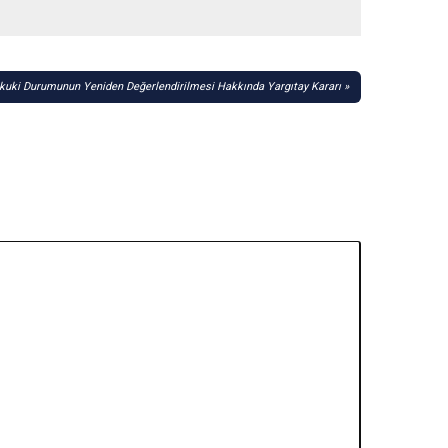
ukuki Durumunun Yeniden Değerlendirilmesi Hakkında Yargıtay Kararı