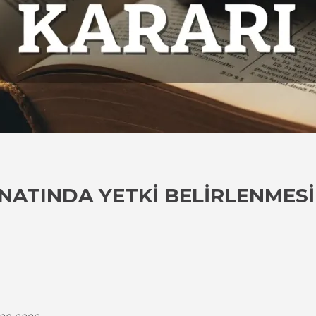
NATINDA YETKI BELIRLENMESI
i