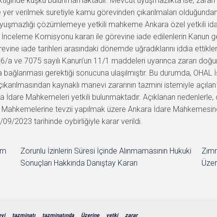
rektiğinde kuşku bulunmamaktadır. Mevcut uyuşmazlıkta ise, zararı do
ne yer verilmek suretiyle kamu görevinden çıkarılmaları olduğun
ri uyuşmazlığı çözümlemeye yetkili mahkeme Ankara özel yetkili
İnceleme Komisyonu kararı ile görevine iade edilenlerin Kanun g
ine iade tarihleri arasındaki dönemde uğradıklarını iddia ettikle
36/a ve 7075 sayılı Kanun’un 11/1 maddeleri uyarınca zararı doğu
a bağlanması gerektiği sonucuna ulaşılmıştır. Bu durumda, OHAL 
çıkarılmasından kaynaklı manevi zararının tazmini istemiyle açı
ara İdare Mahkemeleri yetkili bulunmaktadır. Açıklanan nedenler
dare Mahkemelerine tevzii yapılmak üzere Ankara İdare Mahkemesin
/09/2023 tarihinde oybirliğiyle karar verildi.
im
Zorunlu İzinlerin Süresi İçinde Alınmamasının Hukuki
Zımn
Sonuçları Hakkında Danıştay Kararı
Üzer
vi
tazminatı
tazminatında
Üzerine
yetki
zarar