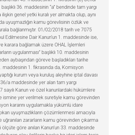
 başlıklı 36. maddesinin “a” bendinde tam yargı
şkin genel yetki kuralı yer almakta olup, aynı
ında uyuşmazlığın kamu görevlisinin özlük ve
urala bağlanmıştır. 01/02/2018 tarih ve 7075
l Edilmesine Dair Kanun’un 1. maddesinde ise,
ek ve karara bağlamak üzere OHAL İşlemleri
ların uygulanması” başlıklı 10. maddesinin
 eden aybaşından göreve başladıkları tarihe
1. maddesinin 1. fıkrasında da, Komisyon
yaptığı kurum veya kuruluş aleyhine iptal davası
n 36/a maddesinde yer alan tam yargı
577 sayılı Kanun ve özel kanunlardaki hükümlere
e ismine yer verilmek suretiyle kamu görevinden
isyon kararını uygulamakla yükümlü idare
 çıkan uyuşmazlıkların çözümlenmesi amacıyla
le uğranılan zararların kamu görevinden çıkarma
ki ölçüte göre anılan Kanun’un 33. maddesinde