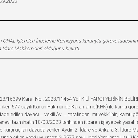
.09.2023
n OHAL İşlemleri İnceleme Komisyonu kararıyla göreve iadesinin
a İdare Mahkemeleri olduğunu belirtti.
: 2023/16399 Karar No : 2023/11454 YETKİLİ YARGI YERİNİN BE
 iken 677 sayılı Kanun Hükmünde Kararname(KHK) ile kamu görev
ade edilen davacı … vekili Av. … tarafından, müvekkilinin, kamu 
nevi tazminatın 10/03/2023 tarihinden itibaren işleyecek yasal faiz
 karşı açılan davada verilen Aydın 2. İdare ve Ankara 3. İdare 
sında çıkan yetki uyuşmazlığı 2577 sayılı İdari Yargılama Usulü Ka