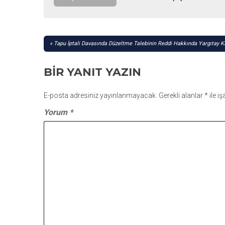
YAZI
Tapu İptali Davasında Düzeltme Talebinin Reddi Hakkında Yargıtay K
GEZINMESI
BIR YANIT YAZIN
E-posta adresiniz yayınlanmayacak.
Gerekli alanlar
*
ile i
Yorum
*