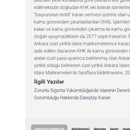
belirtilen yetki kurallarına göre belirlenmesi ge
edilmeksizin doğrudan KHK eki listede isimleri
“başvurunun reddi” kararı vermesi üzerine ida
kamu görevinden çıkarılanlardan OHAL İşlemleri 
kalan ve kamu görevinden çıkarma ile kamu görev
doğan uyuşmazlıkların da 2577 sayılı Kanun’un 
Ankara özel yetkili idare mahkemelerince karar
iade edilen davacının KHK ile kamu görevinden 
anılan özel yasa uyarınca belirlenmiş olan Ank
yetkili olduğu belirlenen özel yetkili Ankara İ
İdare Mahkemeleri ile taraflara bildirilmesine, 20
İlgili Yazılar
Zorunlu Sigorta Yükümlülüğünde İdarenin Denet
Sorumluluğu Hakkında Danıştay Kararı
belirlenmesi
danıştay
kararı
mane
DANIŞTAY KARARLARI