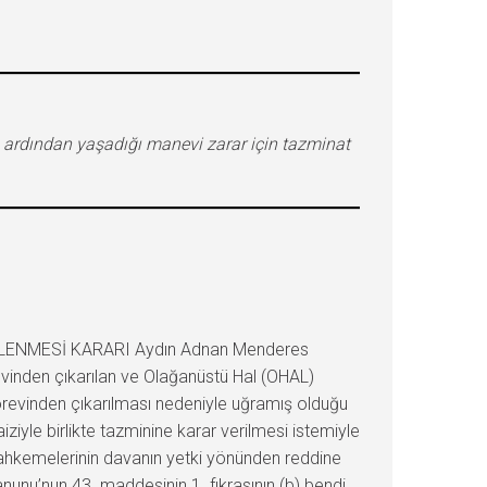
 ardından yaşadığı manevi zarar için tazminat
LİRLENMESİ KARARI Aydın Adnan Menderes
inden çıkarılan ve Olağanüstü Hal (OHAL)
görevinden çıkarılması nedeniyle uğramış olduğu
iyle birlikte tazminine karar verilmesi istemiyle
Mahkemelerinin davanın yetki yönünden reddine
nunu’nun 43. maddesinin 1. fıkrasının (b) bendi