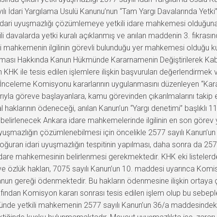
lı İdari Yargılama Usulü Kanunu’nun “Tam Yargı Davalarında Yetki”
dari uyuşmazlığı çözümlemeye yetkili idare mahkemesi olduğuna ili
ili davalarda yetki kuralı açıklanmış ve anılan maddenin 3. fıkras
ili mahkemenin ilgilinin görevli bulunduğu yer mahkemesi olduğu k
lması Hakkında Kanun Hükmünde Kararnamenin Değiştirilerek Kabu
n KHK ile tesis edilen işlemlere ilişkin başvuruları değerlendirm
nceleme Komisyonu kararlarının uygulanmasını düzenleyen “Karar
arıyla göreve başlayanlara, kamu görevinden çıkarılmalarını takip
haklarının ödeneceği, anılan Kanun’un “Yargı denetimi” başlıklı 1
 belirlenecek Ankara idare mahkemelerinde ilgilinin en son görev 
yuşmazlığın çözümlenebilmesi için öncelikle 2577 sayılı Kanun’u
 doğuran idari uyuşmazlığın tespitinin yapılması, daha sonra da 2
idare mahkemesinin belirlenmesi gerekmektedir. KHK eki listelerd
l ve özlük hakları, 7075 sayılı Kanun’un 10. maddesi uyarınca Kom
anun gereği ödenmektedir. Bu hakların ödenmesine ilişkin ortaya
afından Komisyon kararı sonrası tesis edilen işlem olup bu sebep
özümünde yetkili mahkemenin 2577 sayılı Kanun’un 36/a maddesinde