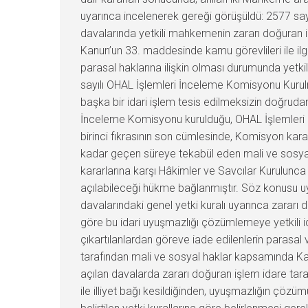
uyarınca incelenerek gereği görüşüldü: 2577 sayı
davalarında yetkili mahkemenin zararı doğuran i
Kanun’un 33. maddesinde kamu görevlileri ile ilg
parasal haklarına ilişkin olması durumunda yetk
sayılı OHAL İşlemleri İnceleme Komisyonu Kuru
başka bir idari işlem tesis edilmeksizin doğruda
İnceleme Komisyonu kurulduğu, OHAL İşlemleri İ
birinci fıkrasının son cümlesinde, Komisyon kar
kadar geçen süreye tekabül eden mali ve sosyal 
kararlarına karşı Hâkimler ve Savcılar Kurulunca
açılabileceği hükme bağlanmıştır. Söz konusu u
davalarındaki genel yetki kuralı uyarınca zararı
göre bu idari uyuşmazlığı çözümlemeye yetkili 
çıkartılanlardan göreve iade edilenlerin parasa
tarafından mali ve sosyal haklar kapsamında K
açılan davalarda zararı doğuran işlem idare tar
ile illiyet bağı kesildiğinden, uyuşmazlığın ç