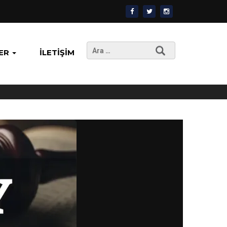
Arama:
ER
İLETIŞIM