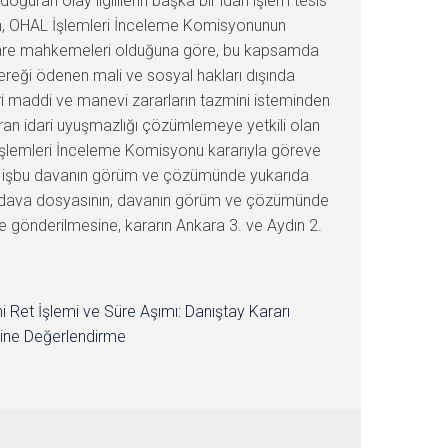
ğuran olay ilgililerin başka bir idari işlem tesis
dan, OHAL İşlemleri İnceleme Komisyonunun
 idare mahkemeleri olduğuna göre, bu kapsamda
ereği ödenen mali ve sosyal hakları dışında
ri maddi ve manevi zararların tazmini isteminden
ran idari uyuşmazlığı çözümlemeye yetkili olan
İşlemleri İnceleme Komisyonu kararıyla göreve
lan işbu davanın görüm ve çözümünde yukarıda
le, dava dosyasının, davanın görüm ve çözümünde
e gönderilmesine, kararın Ankara 3. ve Aydın 2.
i Ret İşlemi ve Süre Aşımı: Danıştay Kararı
ine Değerlendirme