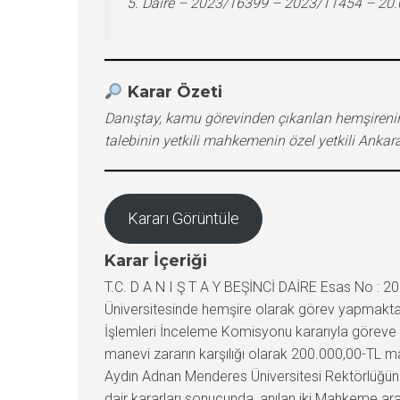
5. Daire – 2023/16399 – 2023/11454 – 20
Karar Özeti
Danıştay, kamu görevinden çıkarılan hemşireni
talebinin yetkili mahkemenin özel yetkili Ankar
Kararı Görüntüle
Karar İçeriği
T.C. D A N I Ş T A Y BEŞİNCİ DAİRE Esas No 
Üniversitesinde hemşire olarak görev yapmakta
İşlemleri İnceleme Komisyonu kararıyla göreve i
manevi zararın karşılığı olarak 200.000,00-TL ma
Aydın Adnan Menderes Üniversitesi Rektörlüğüne
dair kararları sonucunda, anılan iki Mahkeme ara