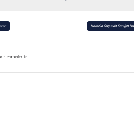
ararı
Hırsızlık Suçunda Sanığın H
şaretlenmişlerdir