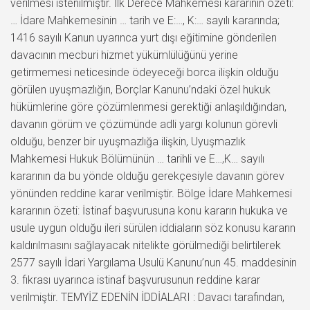
verilmesi istenilmiştir. İlk Derece Mahkemesi kararının özeti:
… İdare Mahkemesinin … tarih ve E:…, K:… sayılı kararında;
1416 sayılı Kanun uyarınca yurt dışı eğitimine gönderilen
davacının mecburi hizmet yükümlülüğünü yerine
getirmemesi neticesinde ödeyeceği borca ilişkin olduğu
görülen uyuşmazlığın, Borçlar Kanunu’ndaki özel hukuk
hükümlerine göre çözümlenmesi gerektiği anlaşıldığından,
davanın görüm ve çözümünde adli yargı kolunun görevli
olduğu, benzer bir uyuşmazlığa ilişkin, Uyuşmazlık
Mahkemesi Hukuk Bölümünün … tarihli ve E…,K… sayılı
kararının da bu yönde olduğu gerekçesiyle davanın görev
yönünden reddine karar verilmiştir. Bölge İdare Mahkemesi
kararının özeti: İstinaf başvurusuna konu kararın hukuka ve
usule uygun olduğu ileri sürülen iddiaların söz konusu kararın
kaldırılmasını sağlayacak nitelikte görülmediği belirtilerek
2577 sayılı İdari Yargılama Usulü Kanunu’nun 45. maddesinin
3. fıkrası uyarınca istinaf başvurusunun reddine karar
verilmiştir. TEMYİZ EDENİN İDDİALARI : Davacı tarafından,