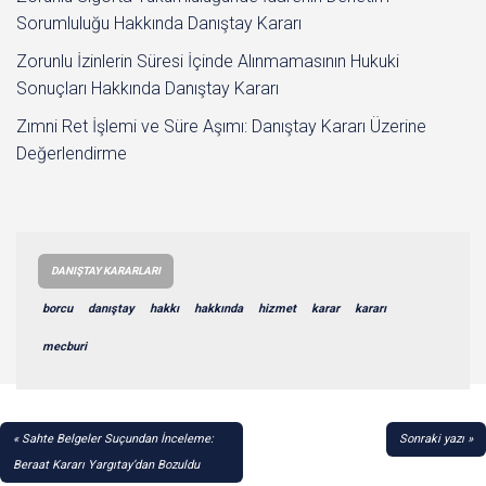
Sorumluluğu Hakkında Danıştay Kararı
Zorunlu İzinlerin Süresi İçinde Alınmamasının Hukuki
Sonuçları Hakkında Danıştay Kararı
Zımni Ret İşlemi ve Süre Aşımı: Danıştay Kararı Üzerine
Değerlendirme
DANIŞTAY KARARLARI
borcu
danıştay
hakkı
hakkında
hizmet
karar
kararı
mecburi
YAZI
Sahte Belgeler Suçundan İnceleme:
Sonraki yazı
GEZINMESI
Beraat Kararı Yargıtay’dan Bozuldu