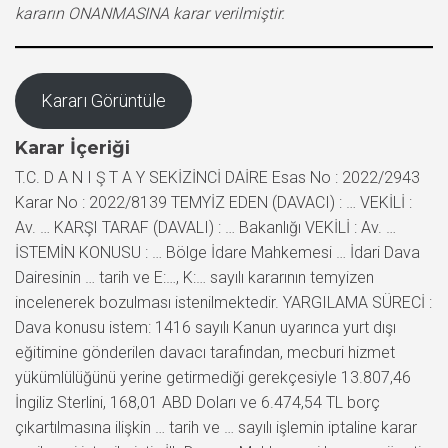
kararın ONANMASINA karar verilmiştir.
Kararı Görüntüle
Karar İçeriği
T.C. D A N I Ş T A Y SEKİZİNCİ DAİRE Esas No : 2022/2943
Karar No : 2022/8139 TEMYİZ EDEN (DAVACI) : … VEKİLİ :
Av. … KARŞI TARAF (DAVALI) : … Bakanlığı VEKİLİ : Av. …
İSTEMİN KONUSU : … Bölge İdare Mahkemesi … İdari Dava
Dairesinin … tarih ve E:…, K:… sayılı kararının temyizen
incelenerek bozulması istenilmektedir. YARGILAMA SÜRECİ :
Dava konusu istem: 1416 sayılı Kanun uyarınca yurt dışı
eğitimine gönderilen davacı tarafından, mecburi hizmet
yükümlülüğünü yerine getirmediği gerekçesiyle 13.807,46
İngiliz Sterlini, 168,01 ABD Doları ve 6.474,54 TL borç
çıkartılmasına ilişkin … tarih ve … sayılı işlemin iptaline karar