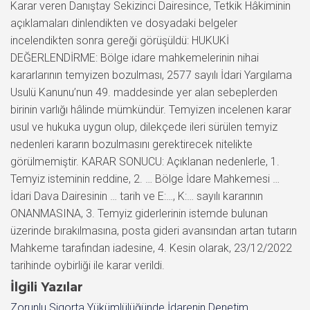
Karar veren Danıştay Sekizinci Dairesince, Tetkik Hâkiminin
açıklamaları dinlendikten ve dosyadaki belgeler
incelendikten sonra gereği görüşüldü: HUKUKİ
DEĞERLENDİRME: Bölge idare mahkemelerinin nihai
kararlarının temyizen bozulması, 2577 sayılı İdari Yargılama
Usulü Kanunu’nun 49. maddesinde yer alan sebeplerden
birinin varlığı hâlinde mümkündür. Temyizen incelenen karar
usul ve hukuka uygun olup, dilekçede ileri sürülen temyiz
nedenleri kararın bozulmasını gerektirecek nitelikte
görülmemiştir. KARAR SONUCU: Açıklanan nedenlerle, 1.
Temyiz isteminin reddine, 2. … Bölge İdare Mahkemesi …
İdari Dava Dairesinin … tarih ve E:…, K:… sayılı kararının
ONANMASINA, 3. Temyiz giderlerinin istemde bulunan
üzerinde bırakılmasına, posta gideri avansından artan tutarın
Mahkeme tarafından iadesine, 4. Kesin olarak, 23/12/2022
tarihinde oybirliği ile karar verildi.
İlgili Yazılar
Zorunlu Sigorta Yükümlülüğünde İdarenin Denetim