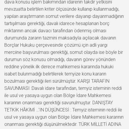
dava konusu işlem bakımından idarenin takdir yetkisini
mevzuatta belirtilen kriter ölçüsünde kullanıp kullanmadığı,
yapılan araştırmanın somut verilere dayanıp dayanmadığının
tartışılması gerektiği, davalı idarece hesaplanan borç
miktarının ancak davacı tarafından ödenmiş olması
durumunda zararın tazmini maksadıyla açılacak davanın
Borçlar Hukuku çerçevesinde çözümü için adli yargı
merciine başvurulması gerektiği, somut olayda ise böyle bir
durumun söz konusu olmadığı, davanın görev yönünden
reddine yönelik ilk derece mahkemesi kararında hukuki
isabet bulunmadığı belirtilerek temyize konu kararın
bozulması gerektiği ileri sürülmüştür. KARŞI TARAFIN
SAVUNMASI :Davalı idare tarafından, temyiz isteminin reddi
ile usul ve yasaya uygun olan Bölge İdare Mahkemesi
kararının onanması gerektiği savunulmuştur. DANIŞTAY
TETKİK HÂKİMİ …’IN DÜŞÜNCESİ : Temyiz isteminin reddi ile
usul ve yasaya uygun olan Bölge İdare Mahkemesi kararının
onanması gerektiği düşünülmektedir. TÜRK MİLLETİ ADINA