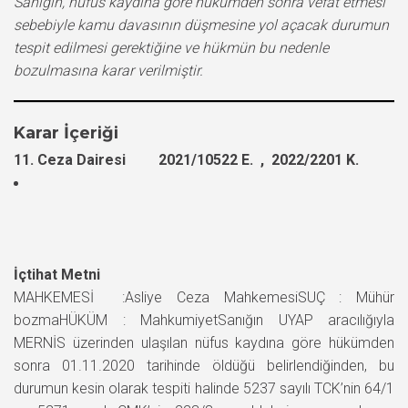
Sanığın, nüfus kaydına göre hükümden sonra vefat etmesi
sebebiyle kamu davasının düşmesine yol açacak durumun
tespit edilmesi gerektiğine ve hükmün bu nedenle
bozulmasına karar verilmiştir.
Karar İçeriği
11. Ceza Dairesi 2021/10522 E. , 2022/2201 K.
İçtihat Metni
MAHKEMESİ :Asliye Ceza MahkemesiSUÇ : Mühür
bozmaHÜKÜM : MahkumiyetSanığın UYAP aracılığıyla
MERNİS üzerinden ulaşılan nüfus kaydına göre hükümden
sonra 01.11.2020 tarihinde öldüğü belirlendiğinden, bu
durumun kesin olarak tespiti halinde 5237 sayılı TCK’nin 64/1