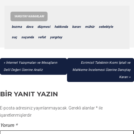
YARGITAY KARARLARI
bozma
dava
düşmesi
hakkında
kararı
mühür
sebebiyle
suç
suçunda
vefat
yargıtay
YAZI
İnternet Yazışmaları ve Mesajların
Ecrimisil Talebinin Kısmi İptali ve
GEZINMESI
Delil Değeri Üzerine Analiz
Mahkeme İncelemesi Üzerine Danıştay
Kararı
BIR YANIT YAZIN
E-posta adresiniz yayınlanmayacak.
Gerekli alanlar
*
ile
işaretlenmişlerdir
Yorum
*