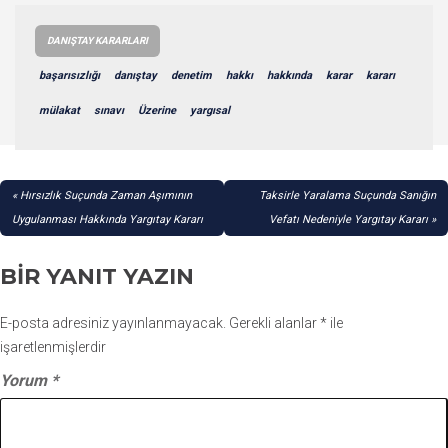
DANIŞTAY KARARLARI
başarısızlığı
danıştay
denetim
hakkı
hakkında
karar
kararı
mülakat
sınavı
Üzerine
yargısal
YAZI
Hırsızlık Suçunda Zaman Aşımının
Taksirle Yaralama Suçunda Sanığın
GEZINMESI
Uygulanması Hakkında Yargıtay Kararı
Vefatı Nedeniyle Yargıtay Kararı
BIR YANIT YAZIN
E-posta adresiniz yayınlanmayacak.
Gerekli alanlar
*
ile
işaretlenmişlerdir
Yorum
*