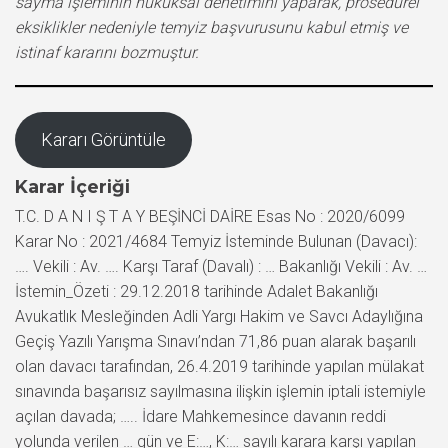
sayma işleminin hukuksal denetimini yaparak, prosedürel
eksiklikler nedeniyle temyiz başvurusunu kabul etmiş ve
istinaf kararını bozmuştur.
Kararı Görüntüle
Karar İçeriği
T.C. D A N I Ş T A Y BEŞİNCİ DAİRE Esas No : 2020/6099
Karar No : 2021/4684 Temyiz İsteminde Bulunan (Davacı):
…. Vekili : Av. …. Karşı Taraf (Davalı) : … Bakanlığı Vekili : Av. …
İstemin_Özeti : 29.12.2018 tarihinde Adalet Bakanlığı
Avukatlık Mesleğinden Adli Yargı Hakim ve Savcı Adaylığına
Geçiş Yazılı Yarışma Sınavı’ndan 71,86 puan alarak başarılı
olan davacı tarafından, 26.4.2019 tarihinde yapılan mülakat
sınavında başarısız sayılmasına ilişkin işlemin iptali istemiyle
açılan davada; ….. İdare Mahkemesince davanın reddi
yolunda verilen … gün ve E:…, K:… sayılı karara karşı yapılan