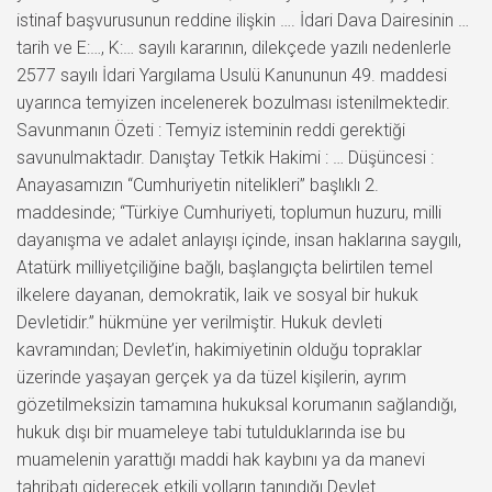
istinaf başvurusunun reddine ilişkin …. İdari Dava Dairesinin …
tarih ve E:…, K:… sayılı kararının, dilekçede yazılı nedenlerle
2577 sayılı İdari Yargılama Usulü Kanununun 49. maddesi
uyarınca temyizen incelenerek bozulması istenilmektedir.
Savunmanın Özeti : Temyiz isteminin reddi gerektiği
savunulmaktadır. Danıştay Tetkik Hakimi : … Düşüncesi :
Anayasamızın “Cumhuriyetin nitelikleri” başlıklı 2.
maddesinde; “Türkiye Cumhuriyeti, toplumun huzuru, milli
dayanışma ve adalet anlayışı içinde, insan haklarına saygılı,
Atatürk milliyetçiliğine bağlı, başlangıçta belirtilen temel
ilkelere dayanan, demokratik, laik ve sosyal bir hukuk
Devletidir.” hükmüne yer verilmiştir. Hukuk devleti
kavramından; Devlet’in, hakimiyetinin olduğu topraklar
üzerinde yaşayan gerçek ya da tüzel kişilerin, ayrım
gözetilmeksizin tamamına hukuksal korumanın sağlandığı,
hukuk dışı bir muameleye tabi tutulduklarında ise bu
muamelenin yarattığı maddi hak kaybını ya da manevi
tahribatı giderecek etkili yolların tanındığı Devlet