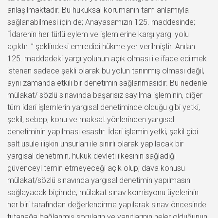
anlaşılmaktadır. Bu hukuksal korumanın tam anlamıyla
sağlanabilmesi için de; Anayasamızın 125. maddesinde;
“İdarenin her türlü eylem ve işlemlerine karşı yargı yolu
açıktır. ” şeklindeki emredici hükme yer verilmiştir. Anılan
125. maddedeki yargı yolunun açık olması ile ifade edilmek
istenen sadece şekli olarak bu yolun tanınmış olması değil,
aynı zamanda etkili bir denetimin sağlanmasıdır. Bu nedenle
mülakat/ sözlü sınavında başarısız sayılma işleminin, diğer
tüm idari işlemlerin yargısal denetiminde olduğu gibi yetki,
şekil, sebep, konu ve maksat yönlerinden yargısal
denetiminin yapılması esastır. İdari işlemin yetki, şekil gibi
salt usule ilişkin unsurları ile sınırlı olarak yapılacak bir
yargısal denetimin, hukuk devleti ilkesinin sağladığı
güvenceyi temin etmeyeceği açık olup; dava konusu
mülakat/sözlü sınavında yargısal denetimin yapılmasını
sağlayacak biçimde, mülakat sınav komisyonu üyelerinin
her biri tarafından değerlendirme yapılarak sınav öncesinde
tutanağa bağlanmış soruların ve yanıtlarının neler olduğunun,