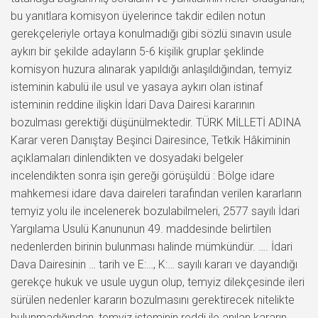
bu yanıtlara komisyon üyelerince takdir edilen notun
gerekçeleriyle ortaya konulmadığı gibi sözlü sınavın usule
aykırı bir şekilde adayların 5-6 kişilik gruplar şeklinde
komisyon huzura alınarak yapıldığı anlaşıldığından, temyiz
isteminin kabulü ile usul ve yasaya aykırı olan istinaf
isteminin reddine ilişkin İdari Dava Dairesi kararının
bozulması gerektiği düşünülmektedir. TÜRK MİLLETİ ADINA
Karar veren Danıştay Beşinci Dairesince, Tetkik Hâkiminin
açıklamaları dinlendikten ve dosyadaki belgeler
incelendikten sonra işin gereği görüşüldü : Bölge idare
mahkemesi idare dava daireleri tarafından verilen kararların
temyiz yolu ile incelenerek bozulabilmeleri, 2577 sayılı İdari
Yargılama Usulü Kanununun 49. maddesinde belirtilen
nedenlerden birinin bulunması halinde mümkündür. …. İdari
Dava Dairesinin … tarih ve E:…, K:… sayılı kararı ve dayandığı
gerekçe hukuk ve usule uygun olup, temyiz dilekçesinde ileri
sürülen nedenler kararın bozulmasını gerektirecek nitelikte
bulunmadığından, temyiz isteminin reddi ile anılan kararın