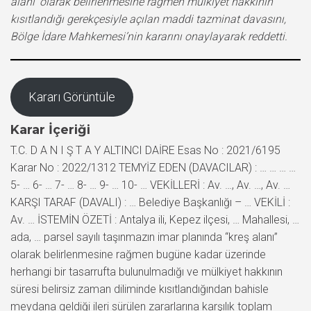
alanı’ olarak belirlenmesine rağmen mülkiyet hakkının
kısıtlandığı gerekçesiyle açılan maddi tazminat davasını,
Bölge İdare Mahkemesi’nin kararını onaylayarak reddetti.
Kararı Görüntüle
Karar İçeriği
T.C. D A N I Ş T A Y ALTINCI DAİRE Esas No : 2021/6195
Karar No : 2022/1312 TEMYİZ EDEN (DAVACILAR) : … … … …
5- … 6- … 7- … 8- … 9- … 10- … VEKİLLERİ : Av. …, Av. …, Av. …
KARŞI TARAF (DAVALI) : … Belediye Başkanlığı – … VEKİLİ :
Av. … İSTEMİN ÖZETİ : Antalya ili, Kepez ilçesi, … Mahallesi, …
ada, … parsel sayılı taşınmazın imar planında “kreş alanı”
olarak belirlenmesine rağmen bugüne kadar üzerinde
herhangi bir tasarrufta bulunulmadığı ve mülkiyet hakkının
süresi belirsiz zaman diliminde kısıtlandığından bahisle
meydana geldiği ileri sürülen zararlarına karşılık toplam