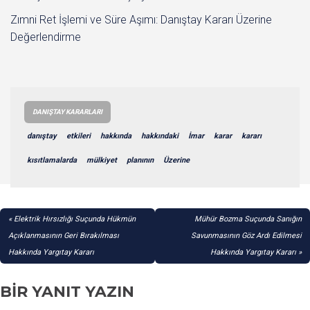
Zımni Ret İşlemi ve Süre Aşımı: Danıştay Kararı Üzerine
Değerlendirme
DANIŞTAY KARARLARI
danıştay
etkileri
hakkında
hakkındaki
İmar
karar
kararı
kısıtlamalarda
mülkiyet
planının
Üzerine
YAZI
Elektrik Hırsızlığı Suçunda Hükmün
Mühür Bozma Suçunda Sanığın
GEZINMESI
Açıklanmasının Geri Bırakılması
Savunmasının Göz Ardı Edilmesi
Hakkında Yargıtay Kararı
Hakkında Yargıtay Kararı
BIR YANIT YAZIN