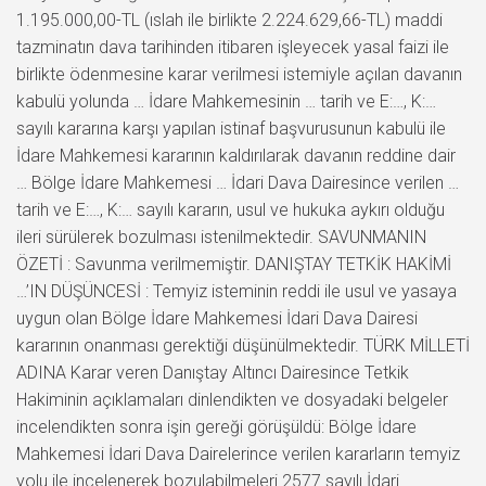
1.195.000,00-TL (ıslah ile birlikte 2.224.629,66-TL) maddi
tazminatın dava tarihinden itibaren işleyecek yasal faizi ile
birlikte ödenmesine karar verilmesi istemiyle açılan davanın
kabulü yolunda … İdare Mahkemesinin … tarih ve E:…, K:…
sayılı kararına karşı yapılan istinaf başvurusunun kabulü ile
İdare Mahkemesi kararının kaldırılarak davanın reddine dair
… Bölge İdare Mahkemesi … İdari Dava Dairesince verilen …
tarih ve E:…, K:… sayılı kararın, usul ve hukuka aykırı olduğu
ileri sürülerek bozulması istenilmektedir. SAVUNMANIN
ÖZETİ : Savunma verilmemiştir. DANIŞTAY TETKİK HAKİMİ
…’IN DÜŞÜNCESİ : Temyiz isteminin reddi ile usul ve yasaya
uygun olan Bölge İdare Mahkemesi İdari Dava Dairesi
kararının onanması gerektiği düşünülmektedir. TÜRK MİLLETİ
ADINA Karar veren Danıştay Altıncı Dairesince Tetkik
Hakiminin açıklamaları dinlendikten ve dosyadaki belgeler
incelendikten sonra işin gereği görüşüldü: Bölge İdare
Mahkemesi İdari Dava Dairelerince verilen kararların temyiz
yolu ile incelenerek bozulabilmeleri 2577 sayılı İdari