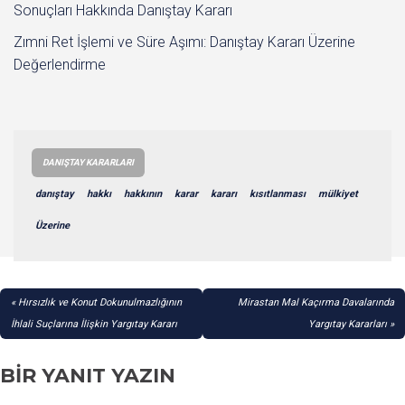
Sonuçları Hakkında Danıştay Kararı
Zımni Ret İşlemi ve Süre Aşımı: Danıştay Kararı Üzerine
Değerlendirme
DANIŞTAY KARARLARI
danıştay
hakkı
hakkının
karar
kararı
kısıtlanması
mülkiyet
Üzerine
YAZI
Hırsızlık ve Konut Dokunulmazlığının
Mirastan Mal Kaçırma Davalarında
GEZINMESI
İhlali Suçlarına İlişkin Yargıtay Kararı
Yargıtay Kararları
BIR YANIT YAZIN