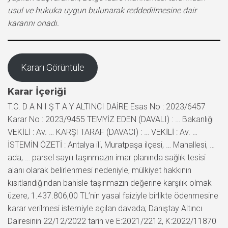
usul ve hukuka uygun bulunarak reddedilmesine dair
kararını onadı.
Kararı Görüntüle
Karar İçeriği
T.C. D A N I Ş T A Y ALTINCI DAİRE Esas No : 2023/6457
Karar No : 2023/9455 TEMYİZ EDEN (DAVALI) : … Bakanlığı
VEKİLİ : Av. … KARŞI TARAF (DAVACI) : … VEKİLİ : Av. …
İSTEMİN ÖZETİ : Antalya ili, Muratpaşa ilçesi, … Mahallesi, …
ada, … parsel sayılı taşınmazın imar planında sağlık tesisi
alanı olarak belirlenmesi nedeniyle, mülkiyet hakkının
kısıtlandığından bahisle taşınmazın değerine karşılık olmak
üzere, 1.437.806,00 TL’nin yasal faiziyle birlikte ödenmesine
karar verilmesi istemiyle açılan davada; Danıştay Altıncı
Dairesinin 22/12/2022 tarih ve E:2021/2212, K:2022/11870