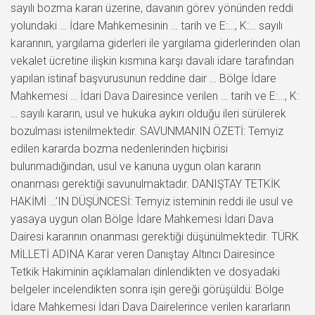
sayılı bozma kararı üzerine, davanın görev yönünden reddi
yolundaki … İdare Mahkemesinin … tarih ve E:…, K:… sayılı
kararının, yargılama giderleri ile yargılama giderlerinden olan
vekalet ücretine ilişkin kısmına karşı davalı idare tarafından
yapılan istinaf başvurusunun reddine dair … Bölge İdare
Mahkemesi … İdari Dava Dairesince verilen … tarih ve E:…, K:
… sayılı kararın, usul ve hukuka aykırı olduğu ileri sürülerek
bozulması istenilmektedir. SAVUNMANIN ÖZETİ: Temyiz
edilen kararda bozma nedenlerinden hiçbirisi
bulunmadığından, usul ve kanuna uygun olan kararın
onanması gerektiği savunulmaktadır. DANIŞTAY TETKİK
HAKİMİ …’IN DÜŞÜNCESİ: Temyiz isteminin reddi ile usul ve
yasaya uygun olan Bölge İdare Mahkemesi İdari Dava
Dairesi kararının onanması gerektiği düşünülmektedir. TÜRK
MİLLETİ ADINA Karar veren Danıştay Altıncı Dairesince
Tetkik Hakiminin açıklamaları dinlendikten ve dosyadaki
belgeler incelendikten sonra işin gereği görüşüldü: Bölge
İdare Mahkemesi İdari Dava Dairelerince verilen kararların