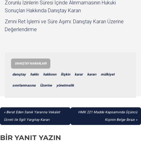
Zorunlu İzinlerin Süresi İçinde Alınmamasının Hukuki
Sonuçları Hakkında Danıştay Kararı
Zımni Ret İşlemi ve Süre Aşımı: Danıştay Kararı Üzerine
Değerlendirme
DANIŞTAY KARARLARI
danıştay
hakkı
hakkının
İlişkin
karar
kararı
mülkiyet
sınırlanmasına
Üzerine
yönetmelik
YAZI
Berat Eden Sanık Yararına Vekalet
HMK 221 Madde Kapsamında Üçüncü
GEZINMESI
Ücreti ile İlgili Yargıtay Kararı
Kişinin Belge İbrazı
BIR YANIT YAZIN