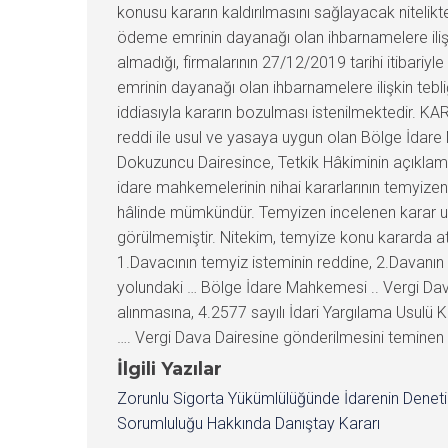
konusu kararın kaldırılmasını sağlayacak nitelik
ödeme emrinin dayanağı olan ihbarnamelere ilişkin 
almadığı, firmalarının 27/12/2019 tarihi itibariy
emrinin dayanağı olan ihbarnamelere ilişkin tebliğ
iddiasıyla kararın bozulması istenilmektedir
reddi ile usul ve yasaya uygun olan Bölge İda
Dokuzuncu Dairesince, Tetkik Hâkiminin açıkla
idare mahkemelerinin nihai kararlarının temyizen
hâlinde mümkündür. Temyizen incelenen karar usu
görülmemiştir. Nitekim, temyize konu kararda atı
1.Davacının temyiz isteminin reddine, 2.Davanın
yolundaki … Bölge İdare Mahkemesi .. Vergi Dav
alınmasına, 4.2577 sayılı İdari Yargılama Usulü
…. Vergi Dava Dairesine gönderilmesini teminen 
İlgili Yazılar
Zorunlu Sigorta Yükümlülüğünde İdarenin Denet
Sorumluluğu Hakkında Danıştay Kararı