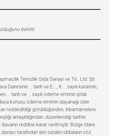
lduğunu belirtti.
cılık Temizlik Gıda Sanayi ve Tic. Ltd. Şti.
iresinin … tarih ve E:…, K:… sayılı kararının,
… tarih ve … sayılı ödeme emrinin iptali
yla; dava konusu ödeme emrinin dayanağı olan
ndan reddedildiği görüldüğünden, ihbarnamelere
iği anlaşıldığından, düzenlendiği tarihte
vanın reddine karar verilmiştir. Bölge İdare
vacı tarafından ileri sürülen iddiaların söz