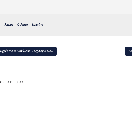
r
kararı
Ödeme
Üzerine
Uygulaması Hakkında Yargıtay Kararı
Hı
şaretlenmişlerdir