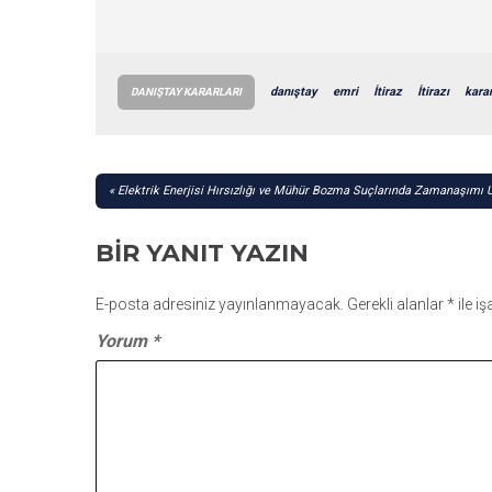
danıştay
emri
İtiraz
İtirazı
kara
DANIŞTAY KARARLARI
YAZI
Elektrik Enerjisi Hırsızlığı ve Mühür Bozma Suçlarında Zamanaşımı 
GEZINMESI
BIR YANIT YAZIN
E-posta adresiniz yayınlanmayacak.
Gerekli alanlar
*
ile i
Yorum
*