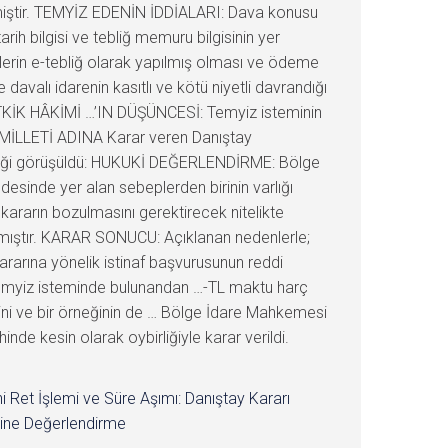
rilmiştir. TEMYİZ EDENİN İDDİALARI: Dava konusu
arih bilgisi ve tebliğ memuru bilgisinin yer
iğlerin e-tebliğ olarak yapılmış olması ve ödeme
davalı idarenin kasıtlı ve kötü niyetli davrandığı
TKİK HÂKİMİ …’IN DÜŞÜNCESİ: Temyiz isteminin
 MİLLETİ ADINA Karar veren Danıştay
gereği görüşüldü: HUKUKİ DEĞERLENDİRME: Bölge
esinde yer alan sebeplerden birinin varlığı
kararın bozulmasını gerektirecek nitelikte
nanmıştır. KARAR SONUCU: Açıklanan nedenlerle;
rarına yönelik istinaf başvurusunun reddi
.Temyiz isteminde bulunandan …-TL maktu harç
ğini ve bir örneğinin de … Bölge İdare Mahkemesi
e kesin olarak oybirliğiyle karar verildi.
i Ret İşlemi ve Süre Aşımı: Danıştay Kararı
ine Değerlendirme