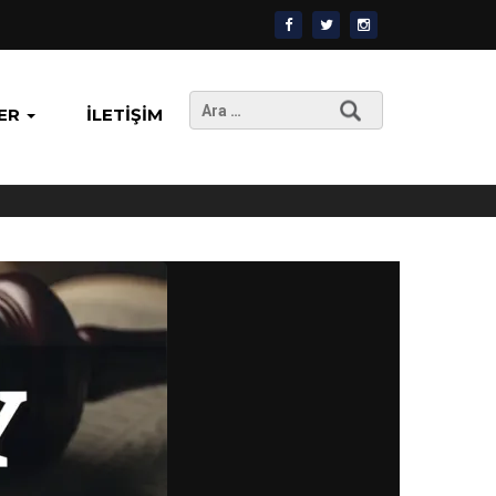
Arama:
ER
İLETIŞIM