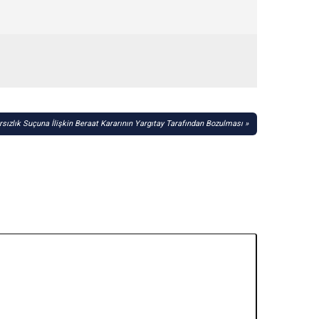
rsızlık Suçuna İlişkin Beraat Kararının Yargıtay Tarafından Bozulması