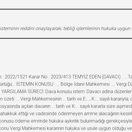
isteminin reddini onaylayarak, tebliğ işlemlerinin hukuka uygun o
: 2022/1521 Karar No : 2023/413 TEMYİZ EDEN (DAVACI) : … Taşıma
rlüğü… İSTEMİN KONUSU : … Bölge İdare Mahkemesi …. Vergi Dava Da
. YARGILAMA SÜRECİ: Dava konusu istem: Davacı adına düzenlenen 
nın özeti: … Vergi Mahkemesinin … tarih ve E:…, K:… sayılı kararı
osyasında açılan davanın … tarih ve K:… sayılı kararla süre aşımı
ahakkuk ettiği ve vadesinde ödenmeyen amme alacağının kesinleşt
nusu ödeme emrinde hukuka aykırılık bulunmadığı gerekçesiyle da
konu Vergi Mahkemesi kararının hukuka ve usule uygun olduğu ve da