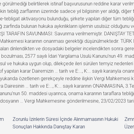
te görülmediği belirtilerek istinaf başvurusunun reddine karar ve
tebliğ zarflarının üzerinde sadece yıl bilgisinin yer aldığı, diğer t
le e-tebligat aktivasyonu bulunduğu, şirkete yapılan diğer tüm tebl
 zarfında bulunan hukuka aykırılıkların işlemin usulsüz olduğunu ve 
. KARŞI TARAFIN SAVUNMASI: Savunma verilmemiştir. DANIŞTAY TE
re Mahkemesi kararının onanması gerektiği düşünülmektedir. TÜRK
maları dinlendikten ve dosyadaki belgeler incelendikten sonra 
 bozulması, 2577 sayılı İdari Yargılama Usulü Kanunu’nun 49. madd
l ve hukuka uygun olup, dilekçede ileri sürülen temyiz nedenleri 
f yapılan karar Dairemizin … tarih ve E:…, K:… sayılı kararıyla o
 yukarıda özetlenen gerekçeyle reddine ilişkin Vergi Mahkemesi ka
a Dairesinin … tarih ve E:…, K:… sayılı kararının ONANMASINA, 3
 Kanunu’nun 50. maddesi uyarınca, onama kararının taraflara tebli
dosyanın … Vergi Mahkemesine gönderilmesine, 23/02/2023 tarihind
im
Zorunlu İzinlerin Süresi İçinde Alınmamasının Hukuki
Zımn
Sonuçları Hakkında Danıştay Kararı
Üzer