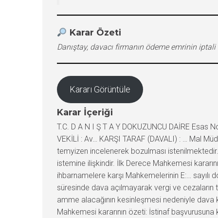
Karar Özeti
Danıştay, davacı firmanın ödeme emrinin iptali 
Kararı Görüntüle
Karar İçeriği
T.C. D A N I Ş T A Y DOKUZUNCU DAİRE Esas No 
VEKİLİ : Av… KARŞI TARAF (DAVALI) : … Mal Müdü
temyizen incelenerek bozulması istenilmektedir
istemine ilişkindir. İlk Derece Mahkemesi kararı
ihbarnamelere karşı Mahkemelerinin E:… sayılı d
süresinde dava açılmayarak vergi ve cezaların t
amme alacağının kesinleşmesi nedeniyle dava ko
Mahkemesi kararının özeti: İstinaf başvurusuna 