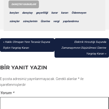
DANIŞTAY KARARLARI
borçları
danıştay
geçerliliği
karar
kararı
Ödenmeyen
süreçler
süreçlerinin
Üzerine
vergi
yapılandırma
YAZI
Hakkı Olmayan Yere Tecavüz Suçuna
Elektrik Hırsızlığı Suçunda
GEZINMESI
İlişkin Yargıtay Kararı
Zamanaşımının Düşürülmesi Üzerine
Yargıtay Kararı
BIR YANIT YAZIN
E-posta adresiniz yayınlanmayacak.
Gerekli alanlar
*
ile
işaretlenmişlerdir
Yorum
*