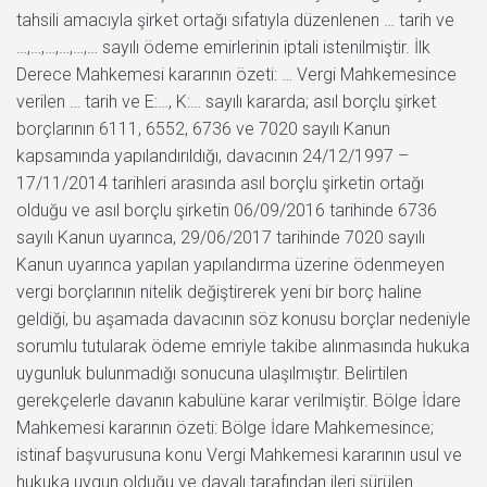
tahsili amacıyla şirket ortağı sıfatıyla düzenlenen … tarih ve
…,…,…,…,…,… sayılı ödeme emirlerinin iptali istenilmiştir. İlk
Derece Mahkemesi kararının özeti: … Vergi Mahkemesince
verilen … tarih ve E:…, K:… sayılı kararda; asıl borçlu şirket
borçlarının 6111, 6552, 6736 ve 7020 sayılı Kanun
kapsamında yapılandırıldığı, davacının 24/12/1997 –
17/11/2014 tarihleri arasında asıl borçlu şirketin ortağı
olduğu ve asıl borçlu şirketin 06/09/2016 tarihinde 6736
sayılı Kanun uyarınca, 29/06/2017 tarihinde 7020 sayılı
Kanun uyarınca yapılan yapılandırma üzerine ödenmeyen
vergi borçlarının nitelik değiştirerek yeni bir borç haline
geldiği, bu aşamada davacının söz konusu borçlar nedeniyle
sorumlu tutularak ödeme emriyle takibe alınmasında hukuka
uygunluk bulunmadığı sonucuna ulaşılmıştır. Belirtilen
gerekçelerle davanın kabulüne karar verilmiştir. Bölge İdare
Mahkemesi kararının özeti: Bölge İdare Mahkemesince;
istinaf başvurusuna konu Vergi Mahkemesi kararının usul ve
hukuka uygun olduğu ve davalı tarafından ileri sürülen