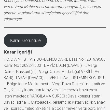
nedeniyle düzenlenen ödeme emirlerinin iptaline karar
veren Vergi Mahkemesi’nin kararını onayarak, asıl borçlu
şirketin yapılandırma süreçlerinin geçerliliğini öne
çıkarmıştır.
Kararı Görüntüle
Karar İçeriği
T.C. D A N I Ş T A Y DÖRDÜNCÜ DAİRE Esas No : 2019/9585
Karar No : 2022/1030 TEMYİZ EDEN (DAVALI) : … Vergi
Dairesi Başkanlığı (… Vergi Dairesi Müdürlüğü) VEKİLİ : Av. …
KARŞI TARAF (DAVACI) : … VEKİLİ : Av. … İSTEMİN KONUSU :
… Bölge İdare Mahkemesi … Vergi Dava Dairesinin … tarih ve
E:…, K:… sayılı kararının temyizen incelenerek bozulması
istenilmektedir. YARGILAMA SÜRECİ : Dava konusu istem:
Davacı adına, … Matbaacılık Reklamcılık Kırtasiyecilik Sanayi
ve Ticaret Limited Şirketi’ne ait ödenmeyen vergi borçlarının