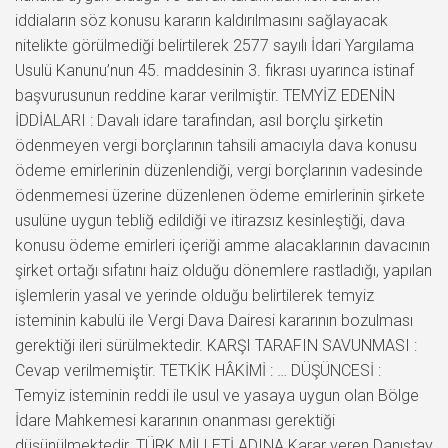
iddiaların söz konusu kararın kaldırılmasını sağlayacak
nitelikte görülmediği belirtilerek 2577 sayılı İdari Yargılama
Usulü Kanunu’nun 45. maddesinin 3. fıkrası uyarınca istinaf
başvurusunun reddine karar verilmiştir. TEMYİZ EDENİN
İDDİALARI : Davalı idare tarafından, asıl borçlu şirketin
ödenmeyen vergi borçlarının tahsili amacıyla dava konusu
ödeme emirlerinin düzenlendiği, vergi borçlarının vadesinde
ödenmemesi üzerine düzenlenen ödeme emirlerinin şirkete
usulüne uygun tebliğ edildiği ve itirazsız kesinleştiği, dava
konusu ödeme emirleri içeriği amme alacaklarının davacının
şirket ortağı sıfatını haiz olduğu dönemlere rastladığı, yapılan
işlemlerin yasal ve yerinde olduğu belirtilerek temyiz
isteminin kabulü ile Vergi Dava Dairesi kararının bozulması
gerektiği ileri sürülmektedir. KARŞI TARAFIN SAVUNMASI :
Cevap verilmemiştir. TETKİK HÂKİMİ : … DÜŞÜNCESİ :
Temyiz isteminin reddi ile usul ve yasaya uygun olan Bölge
İdare Mahkemesi kararının onanması gerektiği
düşünülmektedir. TÜRK MİLLETİ ADINA Karar veren Danıştay