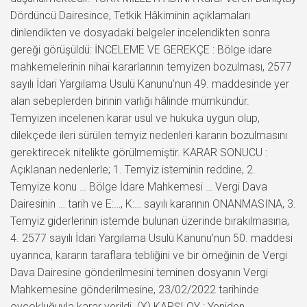
Dördüncü Dairesince, Tetkik Hâkiminin açıklamaları
dinlendikten ve dosyadaki belgeler incelendikten sonra
gereği görüşüldü: İNCELEME VE GEREKÇE : Bölge idare
mahkemelerinin nihai kararlarının temyizen bozulması, 2577
sayılı İdari Yargılama Usulü Kanunu’nun 49. maddesinde yer
alan sebeplerden birinin varlığı hâlinde mümkündür.
Temyizen incelenen karar usul ve hukuka uygun olup,
dilekçede ileri sürülen temyiz nedenleri kararın bozulmasını
gerektirecek nitelikte görülmemiştir. KARAR SONUCU :
Açıklanan nedenlerle; 1. Temyiz isteminin reddine, 2.
Temyize konu … Bölge İdare Mahkemesi … Vergi Dava
Dairesinin … tarih ve E:…, K:… sayılı kararının ONANMASINA, 3.
Temyiz giderlerinin istemde bulunan üzerinde bırakılmasına,
4. 2577 sayılı İdari Yargılama Usulü Kanunu’nun 50. maddesi
uyarınca, kararın taraflara tebliğini ve bir örneğinin de Vergi
Dava Dairesine gönderilmesini teminen dosyanın Vergi
Mahkemesine gönderilmesine, 23/02/2022 tarihinde
oyçokluğuyla karar verildi. (X) KARŞI OY : Yeniden