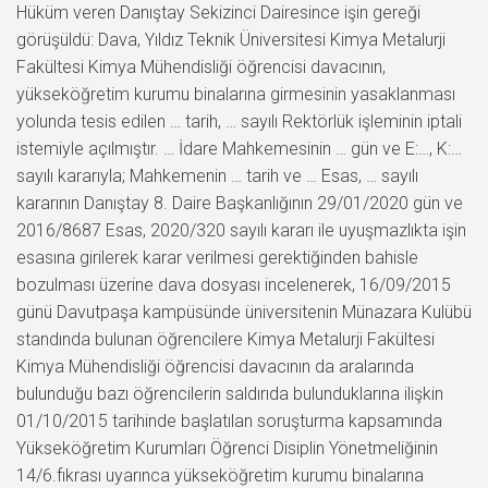
Hüküm veren Danıştay Sekizinci Dairesince işin gereği
görüşüldü: Dava, Yıldız Teknik Üniversitesi Kimya Metalurji
Fakültesi Kimya Mühendisliği öğrencisi davacının,
yükseköğretim kurumu binalarına girmesinin yasaklanması
yolunda tesis edilen … tarih, … sayılı Rektörlük işleminin iptali
istemiyle açılmıştır. … İdare Mahkemesinin … gün ve E:…, K:…
sayılı kararıyla; Mahkemenin … tarih ve … Esas, … sayılı
kararının Danıştay 8. Daire Başkanlığının 29/01/2020 gün ve
2016/8687 Esas, 2020/320 sayılı kararı ile uyuşmazlıkta işin
esasına girilerek karar verilmesi gerektiğinden bahisle
bozulması üzerine dava dosyası incelenerek, 16/09/2015
günü Davutpaşa kampüsünde üniversitenin Münazara Kulübü
standında bulunan öğrencilere Kimya Metalurji Fakültesi
Kimya Mühendisliği öğrencisi davacının da aralarında
bulunduğu bazı öğrencilerin saldırıda bulunduklarına ilişkin
01/10/2015 tarihinde başlatılan soruşturma kapsamında
Yükseköğretim Kurumları Öğrenci Disiplin Yönetmeliğinin
14/6.fıkrası uyarınca yükseköğretim kurumu binalarına