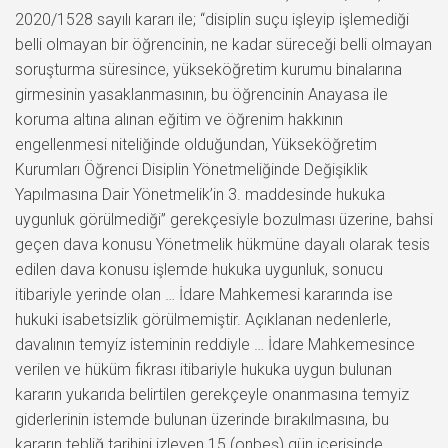
2020/1528 sayılı kararı ile; “disiplin suçu işleyip işlemediği
belli olmayan bir öğrencinin, ne kadar süreceği belli olmayan
soruşturma süresince, yükseköğretim kurumu binalarına
girmesinin yasaklanmasının, bu öğrencinin Anayasa ile
koruma altına alınan eğitim ve öğrenim hakkının
engellenmesi niteliğinde olduğundan, Yükseköğretim
Kurumları Öğrenci Disiplin Yönetmeliğinde Değişiklik
Yapılmasına Dair Yönetmelik’in 3. maddesinde hukuka
uygunluk görülmediği” gerekçesiyle bozulması üzerine, bahsi
geçen dava konusu Yönetmelik hükmüne dayalı olarak tesis
edilen dava konusu işlemde hukuka uygunluk, sonucu
itibariyle yerinde olan … İdare Mahkemesi kararında ise
hukuki isabetsizlik görülmemiştir. Açıklanan nedenlerle,
davalının temyiz isteminin reddiyle … İdare Mahkemesince
verilen ve hüküm fıkrası itibariyle hukuka uygun bulunan
kararın yukarıda belirtilen gerekçeyle onanmasına temyiz
giderlerinin istemde bulunan üzerinde bırakılmasına, bu
kararın tebliğ tarihini izleyen 15 (onbeş) gün içerisinde