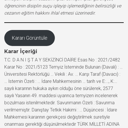
öğrencinin disiplin suçu işleyip işlemediğinin belirsizliği ve
cezanın eğitim hakkını ihlal etmesi üzerinedir.
Kararı Görüntüle
Karar İçeriği
T.C. D A N I Ş T A Y SEKİZİNCİ DAİRE Esas No : 2021/2482
Karar No : 2021/5123 Temyiz İsteminde Bulunan (Davalı) : …
Üniversitesi Rektörlüğü … Vekili : Av. … Karşı Taraf (Davacı) :
… İstemin Özeti : … İdare Mahkemesinin … tarih ve E:…, K:…
sayılı kararının hukuka aykırı olduğu öne sürülerek, 2577
sayılı Yasanın 49. maddesi uyarınca temyizen incelenerek
bozulması istenilmektedir. Savunmanın Özeti : Savunma
verilmemiştir. Danıştay Tetkik Hakimi : … Düşüncesi : İdare
Mahkemesi kararının gerekçesi değiştirilmek suretiyle
onanması gerektiği düşünülmektedir TÜRK MİLLETİ ADINA