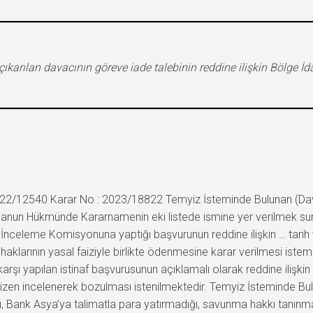
arılan davacının göreve iade talebinin reddine ilişkin Bölge İd
22/12540 Karar No : 2023/18822 Temyiz İsteminde Bulunan (Davacı
ı Kanun Hükmünde Kararnamenin eki listede ismine yer verilmek su
İnceleme Komisyonuna yaptığı başvurunun reddine ilişkin … tarih ve 
 haklarının yasal faiziyle birlikte ödenmesine karar verilmesi istem
 karşı yapılan istinaf başvurusunun açıklamalı olarak reddine ili
emyizen incelenerek bozulması istenilmektedir. Temyiz İsteminde Bu
ığı, Bank Asya’ya talimatla para yatırmadığı, savunma hakkı tanı