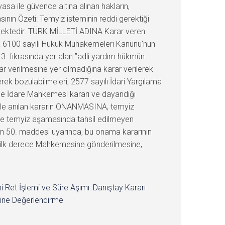
asa ile güvence altına alınan hakların,
asının Özeti: Temyiz isteminin reddi gerektiği
lmektedir. TÜRK MİLLETİ ADINA Karar veren
nra 6100 sayılı Hukuk Muhakemeleri Kanunu’nun
3. fıkrasında yer alan ”adli yardım hükmün
 verilmesine yer olmadığına karar verilerek
rek bozulabilmeleri, 2577 sayılı İdari Yargılama
ge İdare Mahkemesi kararı ve dayandığı
 ile anılan kararın ONANMASINA, temyiz
iyle temyiz aşamasında tahsil edilmeyen
un 50. maddesi uyarınca, bu onama kararının
ren ilk derece Mahkemesine gönderilmesine,
i Ret İşlemi ve Süre Aşımı: Danıştay Kararı
ine Değerlendirme