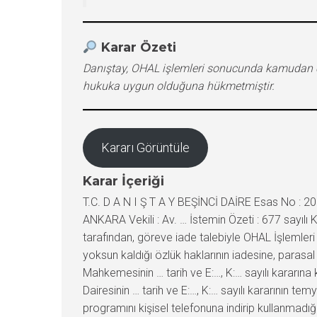
Karar Özeti
Danıştay, OHAL işlemleri sonucunda kamudan çık
hukuka uygun olduğuna hükmetmiştir.
Kararı Görüntüle
Karar İçeriği
T.C. D A N I Ş T A Y BEŞİNCİ DAİRE Esas No : 20
ANKARA Vekili : Av. … İstemin Özeti : 677 sayıl
tarafından, göreve iade talebiyle OHAL İşlemleri 
yoksun kaldığı özlük haklarının iadesine, parasal
Mahkemesinin … tarih ve E:…, K:… sayılı kararına
Dairesinin … tarih ve E:…, K:… sayılı kararının t
programını kişisel telefonuna indirip kullanmad