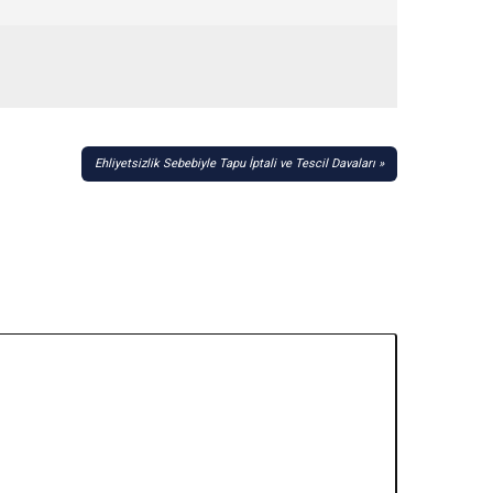
Ehliyetsizlik Sebebiyle Tapu İptali ve Tescil Davaları