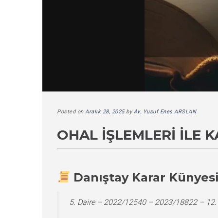
Posted on
Aralık 28, 2025
by
Av. Yusuf Enes ARSLAN
OHAL İŞLEMLERI ILE
Danıştay Karar Künyes
5. Daire – 2022/12540 – 2023/18822 – 12