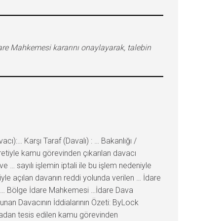
are Mahkemesi kararını onaylayarak, talebin
):… Karşı Taraf (Davalı) : … Bakanlığı /
retiyle kamu görevinden çıkarılan davacı
… sayılı işlemin iptali ile bu işlem nedeniyle
iyle açılan davanın reddi yolunda verilen … İdare
şkin … Bölge İdare Mahkemesi …İdare Dava
lunan Davacının İddialarının Özeti: ByLock
nmadan tesis edilen kamu görevinden