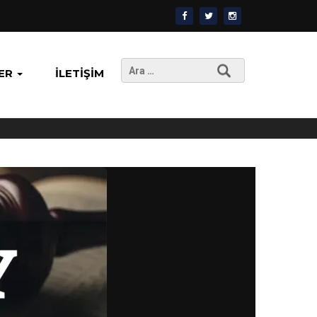
Arama:
ER
İLETIŞIM