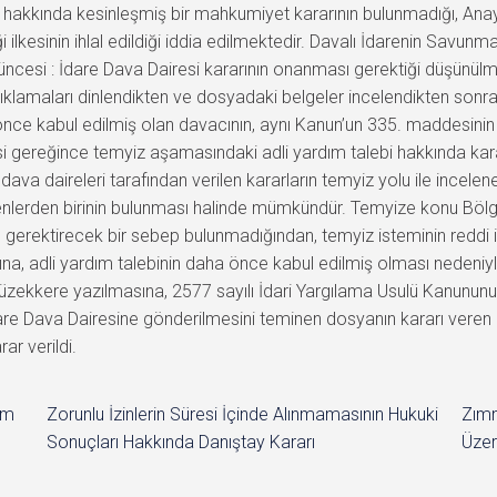
u, hakkında kesinleşmiş bir mahkumiyet kararının bulunmadığı, Anay
 ilkesinin ihlal edildiği iddia edilmektedir. Davalı İdarenin Savunm
şüncesi : İdare Dava Dairesi kararının onanması gerektiği düşünü
çıklamaları dinlendikten ve dosyadaki belgeler incelendikten so
nce kabul edilmiş olan davacının, aynı Kanun’un 335. maddesinin 
ereğince temyiz aşamasındaki adli yardım talebi hakkında karar
a daireleri tarafından verilen kararların temyiz yolu ile incelene
enlerden birinin bulunması halinde mümkündür. Temyize konu Böl
 gerektirecek bir sebep bulunmadığından, temyiz isteminin reddi
sına, adli yardım talebinin daha önce kabul edilmiş olması neden
müzekkere yazılmasına, 2577 sayılı İdari Yargılama Usulü Kanunun
en İdare Dava Dairesine gönderilmesini teminen dosyanın kararı ve
ar verildi.
im
Zorunlu İzinlerin Süresi İçinde Alınmamasının Hukuki
Zımn
Sonuçları Hakkında Danıştay Kararı
Üzer