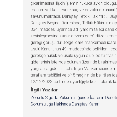
çıkarılmasına ilişkin işlemin hukuka aykırı olduğ
masumiyet karinesi ile suç ve cezaların kanuniliği
savunulmaktadır. Danıştay Tetkik Hakimi : … Dü
Danıştay Beşinci Dairesince, Tetkik Hâkiminin a
334. maddesi uyarınca adli yardım talebi daha ö
kesinleşmesine kadar devam eder” düzenlemesi g
gereği görüşüldü: Bölge idare mahkemesi idare dav
Usulü Kanununun 49. maddesinde belirtilen ned
gerekçe hukuk ve usule uygun olup, bozulmasını
giderlerinin istemde bulunan üzerinde bırakılma
yargılama giderinin tahsili için Mahkemesince 
taraflara tebliğini ve bir örneğinin de belirtil
12/12/2023 tarihinde oybirliğiyle kesin olarak kar
İlgili Yazılar
Zorunlu Sigorta Yükümlülüğünde İdarenin Denet
Sorumluluğu Hakkında Danıştay Kararı