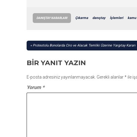
Çıkarma
danıştay
İşlemleri
kamu
DANIŞTAY KARARLARI
YAZI
Protestolu Bonolarda Ciro ve Alacak Temliki Üzerine Yargıtay Kararı
GEZINMESI
BIR YANIT YAZIN
E-posta adresiniz yayınlanmayacak.
Gerekli alanlar
*
ile i
Yorum
*