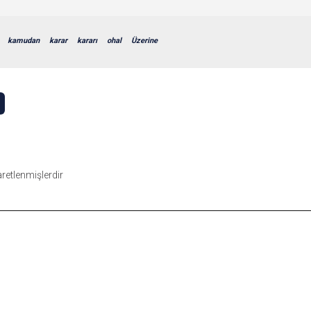
kamudan
karar
kararı
ohal
Üzerine
şaretlenmişlerdir