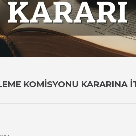
LEME KOMISYONU KARARINA İ
i