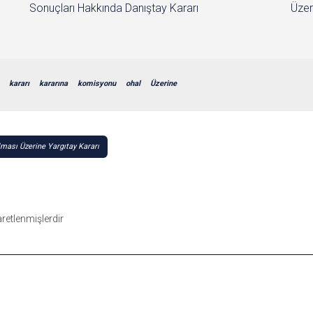
Sonuçları Hakkında Danıştay Kararı
Üzer
kararı
kararına
komisyonu
ohal
Üzerine
ması Üzerine Yargıtay Kararı
şaretlenmişlerdir