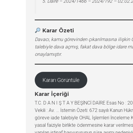
5. Daire – 2024/1466 – 2024/192 – 02.02.
Karar Özeti
Davacı, kamu görevinden çıkarılmasına ilişkin 
talebiyle dava açmış, fakat dava bölge idare m
onaylamıştır.
Kararı Görüntüle
Karar İçeriği
T.C. D A N I Ş T A Y BEŞİNCİ DAİRE Esas No : 2
Vekili : Av. … İstemin Özeti: 672 sayılı Kanun H
göreve iade talebiyle OHAL İşlemleri İnceleme Kom
yasal faiziyle birlikte ödenmesine karar verilmes
yapılan istinaf başvurusunun süre aşımı nedeniyl