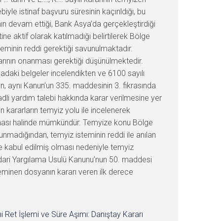
yle istinaf başvuru süresinin kaçırıldığı, bu
ın devam ettiği, Bank Asya’da gerçekleştirdiği
ine aktif olarak katılmadığı belirtilerek Bölge
teminin reddi gerektiği savunulmaktadır.
rarının onanması gerektiği düşünülmektedir.
daki belgeler incelendikten ve 6100 sayılı
, aynı Kanun’un 335. maddesinin 3. fıkrasında
i yardım talebi hakkında karar verilmesine yer
 kararların temyiz yolu ile incelenerek
lunması halinde mümkündür. Temyize konu Bölge
nmadığından, temyiz isteminin reddi ile anılan
e kabul edilmiş olması nedeniyle temyiz
İdari Yargılama Usulü Kanunu’nun 50. maddesi
 teminen dosyanın kararı veren ilk derece
i Ret İşlemi ve Süre Aşımı: Danıştay Kararı