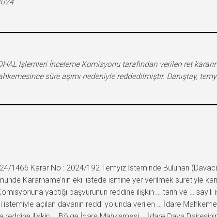
2024
OHAL İşlemleri İnceleme Komisyonu tarafından verilen ret kararın
ahkemesince süre aşımı nedeniyle reddedilmiştir. Danıştay, temy
024/1466 Karar No : 2024/192 Temyiz İsteminde Bulunan (Davacı):
ükmünde Kararname’nin eki listede ismine yer verilmek suretiyle ka
isyonuna yaptığı başvurunun reddine ilişkin … tarih ve … sayılı işl
i istemiyle açılan davanın reddi yolunda verilen … İdare Mahkemesin
e reddine ilişkin … Bölge İdare Mahkemesi … İdare Dava Dairesinin …