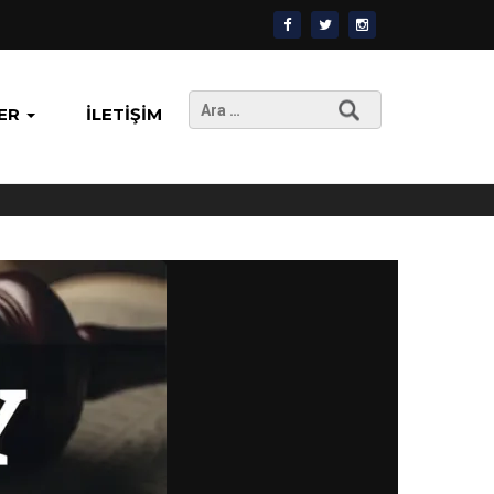
Arama:
ER
İLETIŞIM