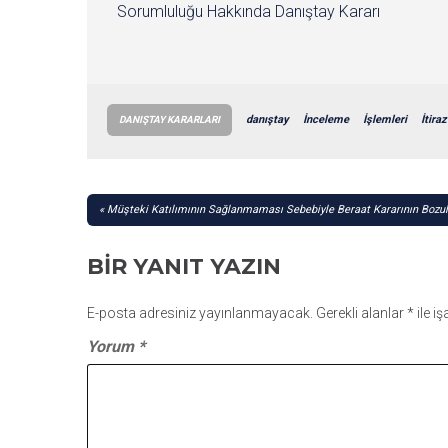
Sorumluluğu Hakkında Danıştay Kararı
danıştay
İnceleme
İşlemleri
İtiraz
DANIŞTAY KARARLARI
YAZI
Müşteki Katılımının Sağlanmaması Sebebiyle Beraat Kararının Bozul
GEZINMESI
BIR YANIT YAZIN
E-posta adresiniz yayınlanmayacak.
Gerekli alanlar
*
ile i
Yorum
*