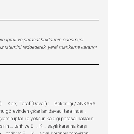
ın iptali ve parasal haklarının ödenmesi
iz istemini reddederek, yerel mahkeme kararını
 … Karşı Taraf (Davalı) : … Bakanlığı / ANKARA
mu görevinden çıkarılan davacı tarafından,
emin iptali ile yoksun kaldığı parasal hakların
in … tarih ve E:…, K:… sayılı kararına karşı
 tarih ve E:…, K:… sayılı kararının temyizen