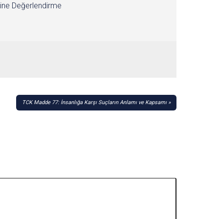
ine Değerlendirme
TCK Madde 77: İnsanlığa Karşı Suçların Anlamı ve Kapsamı