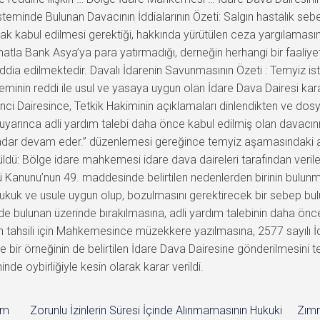
eminde Bulunan Davacının İddialarının Özeti: Salgın hastalık sebebi
k kabul edilmesi gerektiği, hakkında yürütülen ceza yargılamasın
matla Bank Asya’ya para yatırmadığı, derneğin herhangi bir faaliyet
dia edilmektedir. Davalı İdarenin Savunmasının Özeti : Temyiz is
teminin reddi ile usul ve yasaya uygun olan İdare Dava Dairesi ka
 Dairesince, Tetkik Hakiminin açıklamaları dinlendikten ve dosya
rınca adli yardım talebi daha önce kabul edilmiş olan davacının
adar devam eder.” düzenlemesi gereğince temyiz aşamasındaki adl
ldü: Bölge idare mahkemesi idare dava daireleri tarafından verilen
ulü Kanunu’nun 49. maddesinde belirtilen nedenlerden birinin bu
uk ve usule uygun olup, bozulmasını gerektirecek bir sebep bulu
e bulunan üzerinde bırakılmasına, adli yardım talebinin daha önc
n tahsili için Mahkemesince müzekkere yazılmasına, 2577 sayılı 
ve bir örneğinin de belirtilen İdare Dava Dairesine gönderilmesini
e oybirliğiyle kesin olarak karar verildi.
im
Zorunlu İzinlerin Süresi İçinde Alınmamasının Hukuki
Zımn