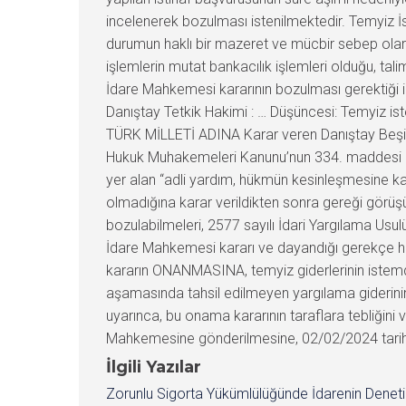
incelenerek bozulması istenilmektedir. Temyiz İst
durumun haklı bir mazeret ve mücbir sebep olara
işlemlerin mutat bankacılık işlemleri olduğu, tali
İdare Mahkemesi kararının bozulması gerektiği id
Danıştay Tetkik Hakimi : … Düşüncesi: Temyiz is
TÜRK MİLLETİ ADINA Karar veren Danıştay Beşinci
Hukuk Muhakemeleri Kanunu’nun 334. maddesi uya
yer alan “adli yardım, hükmün kesinleşmesine k
olmadığına karar verildikten sonra gereği görüşü
bozulabilmeleri, 2577 sayılı İdari Yargılama Us
İdare Mahkemesi kararı ve dayandığı gerekçe huk
kararın ONANMASINA, temyiz giderlerinin istemd
aşamasında tahsil edilmeyen yargılama giderini
uyarınca, bu onama kararının taraflara tebliğini 
Mahkemesine gönderilmesine, 02/02/2024 tarihind
İlgili Yazılar
Zorunlu Sigorta Yükümlülüğünde İdarenin Denet