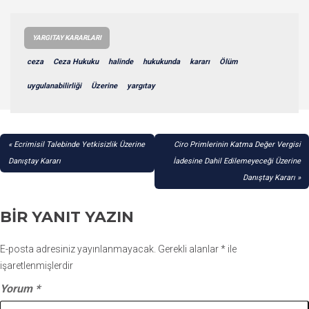
YARGITAY KARARLARI
ceza
Ceza Hukuku
halinde
hukukunda
kararı
Ölüm
uygulanabilirliği
Üzerine
yargıtay
YAZI
Ecrimisil Talebinde Yetkisizlik Üzerine
Ciro Primlerinin Katma Değer Vergisi
GEZINMESI
Danıştay Kararı
İadesine Dahil Edilemeyeceği Üzerine
Danıştay Kararı
BIR YANIT YAZIN
E-posta adresiniz yayınlanmayacak.
Gerekli alanlar
*
ile
işaretlenmişlerdir
Yorum
*