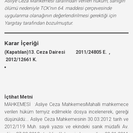
Asliye Ceza Mahkemesi tarafından verilen hüküm, sanığın
ölümü nedeniyle TCK’nın 64. maddesi çerçevesinde
uygulanma olanağının değerlendirilmesi gerektiği için
Yargıtay tarafından bozulmuştur.
Karar İçeriği
(Kapatılan)13. Ceza Dairesi 2011/24805 E. ,
2012/12661 K.
İçtihat Metni
MAHKEMESİ :Asliye Ceza MahkemesiMahalli mahkemece
verilen hüküm temyiz edilmekle dosya incelenerek, gereği
düşünüldü:… Asliye Ceza Mahkemesinin 30.03.2012 tarih ve
2012/119 Muh. sayılı yazısı ve ekindeki sanık müdafii Av.