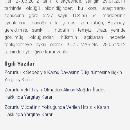
…’ün 27.03.2012 tarihli dilekçesinde, sanığın 29.01.2011
tarihinde öldüğü bildirildiğinden; bu konu araştırılarak
sonucuna göre 5237 sayılı TCK’nın 64. maddesinin
uygulanma olanağının tartışılması zorunluluğu, Bozmayı
gerektirmiş, sanık … müdafiinin temyiz itirazı, yerinde
görülmüş olduğundan, hükmün açıklanan nedenle
tebliğnameye aykırı olarak BOZULMASINA, 28.05.2012
tarihinde oybirliğiyle karar verildi.
İlgili Yazılar
Zorunluluk Sebebiyle Kamu Davasının Düşürülmesine İlişkin
Yargıtay Kararı
Zorunlu Vekil Tayini Olmadan Alınan Mağdur İfadesi
Hakkında Yargıtay Kararı
Zorunlu Müdafiinin Yokluğunda Verilen Hırsızlık Kararı
Hakkında Yargıtay Kararı