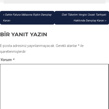
YAZI
Sahte Fatura İddiasına İlişkin Danıştay
Özel Tüketim Vergisi Cezalı Tarhiyatı
GEZINMESI
Kararı
Hakkında Danıştay Kararı
BIR YANIT YAZIN
E-posta adresiniz yayınlanmayacak.
Gerekli alanlar
*
ile
işaretlenmişlerdir
Yorum
*