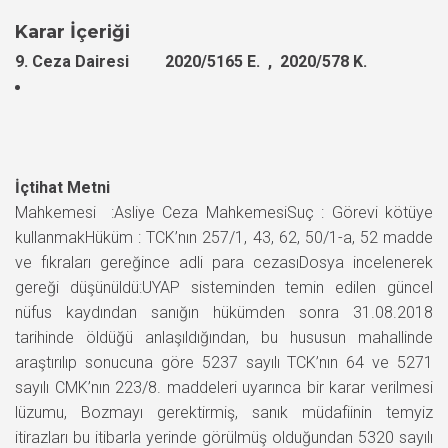
Karar İçeriği
9. Ceza Dairesi 2020/5165 E. , 2020/578 K.
İçtihat Metni
Mahkemesi :Asliye Ceza MahkemesiSuç : Görevi kötüye
kullanmakHüküm : TCK’nın 257/1, 43, 62, 50/1-a, 52 madde
ve fıkraları gereğince adli para cezasıDosya incelenerek
gereği düşünüldü:UYAP sisteminden temin edilen güncel
nüfus kaydından sanığın hükümden sonra 31.08.2018
tarihinde öldüğü anlaşıldığından, bu hususun mahallinde
araştırılıp sonucuna göre 5237 sayılı TCK’nın 64 ve 5271
sayılı CMK’nın 223/8. maddeleri uyarınca bir karar verilmesi
lüzumu, Bozmayı gerektirmiş, sanık müdafiinin temyiz
itirazları bu itibarla yerinde görülmüş olduğundan 5320 sayılı