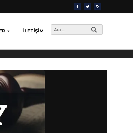
Arama:
ER
İLETIŞIM