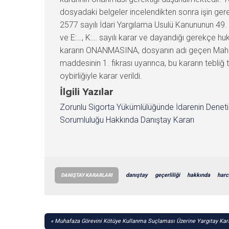
dosyadaki belgeler incelendikten sonra işin gere
2577 sayılı İdari Yargılama Usulü Kanununun 49.
ve E:…, K:… sayılı karar ve dayandığı gerekçe hu
kararın ONANMASINA, dosyanın adı geçen Mahke
maddesinin 1. fıkrası uyarınca, bu kararın tebliğ
oybirliğiyle karar verildi.
İlgili Yazılar
Zorunlu Sigorta Yükümlülüğünde İdarenin Denet
Sorumluluğu Hakkında Danıştay Kararı
danıştay
geçerliliği
hakkında
harc
DANIŞTAY KARARLARI
YAZI
Muhafaza Görevini Kötüye Kullanma Suçlaması Üzerine Yargıtay Kar