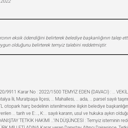
.2022
ının eksik ödendiğini belirterek belediye başkanlığının talep ettiğ
gun olduğunu belirterek temyiz talebini reddetmiştir.
2020/9911 Karar No : 2022/1500 TEMYİZ EDEN (DAVACI) : … VEKİLİ
alya İli, Muratpaşa İlçesi, … Mahallesi, … ada, … parsel sayılı taş
otopark harç bedelinin istenilmesine ilişkin belediye başkanlığının … 
en … tarih ve E:…, K:… sayılı kararın, usul ve hukuka aykırı olduğu
NIŞTAY TETKİK HAKİMİ …’IN DÜŞÜNCESİ : Temyiz isteminin redd
ÜRK MİLLETİ ADINA Karar veren Danıştay Altıncı Dairesince, Tetki