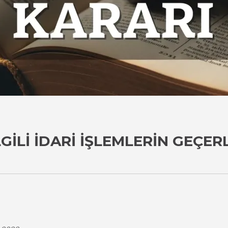
GILI İDARI İŞLEMLERIN GEÇER
i