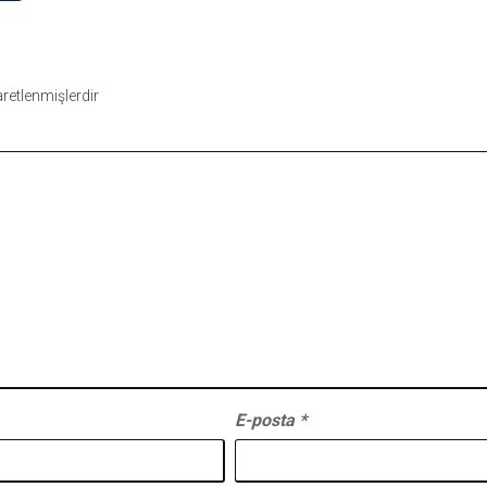
şaretlenmişlerdir
E-posta
*