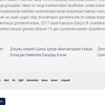
ği görüşüldü: İdare ve vergi mahkemeleri tarafından verilen kararl
 maddesinde belirtilen nedenlerden birinin bulunması halinde mü
kuk ve usule uygun olup, bozulmasını gerektirecek bir sebep bulun
meye gönderilmesine, 2577 sayılı Kanunun (Geçici 8. maddesi 
 tarihini izleyen günden itibaren 15 gün içerisinde kararın düzelti
im
Zorunlu İzinlerin Süresi İçinde Alınmamasının Hukuki
Zımn
Sonuçları Hakkında Danıştay Kararı
Üzer
ı
İdari
İle
İlgili
İşlemlerin
karar
kararı
otopark
arı