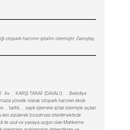
i otopark harcının iptalini istemiştir. Danıştay,
 : Av. … KARŞI TARAF (DAVALI) : … Belediye
ınmaza yönelik olarak otopark harcının eksik
tarihli, … sayılı işleminin iptali istemiyle açılan
 ileri sürülerek bozulması istenilmektedir.
i ile usul ve yasaya uygun olan Mahkeme
k Hakiminin açıklamaları dinlendikten ve