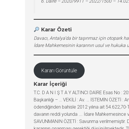
6. Daire – 2020/9911 – 2022/1500 – 14.02
Karar Özeti
Davacı, Antalya’da bir taşınmaz için otopark harc
İdare Mahkemesinin kararının usul ve hukuka uy
Kararı Görüntüle
Karar İçeriği
T.C. D A N I Ş T A Y ALTINCI DAİRE Esas No : 
Başkanlığı – … VEKİLİ : Av. … İSTEMİN ÖZETİ : Ant
ödendiğinden bahisle 2012 yılına ait 54.622,70-TL 
davanın reddi yolunda …. İdare Mahkemesince veril
SAVUNMANIN ÖZETİ : Savunma verilmemiştir. DA
kararının onanması gerektiği düşünülmektedir. T