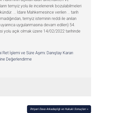
arın temyiz yolu ile incelenerek bozulabilmeleri
mkündür. … İdare Mahkemesince verilen … tarih
madığından, temyiz isteminin reddi ile anılan
uyarınca uygulanmasına devam edilen) 54.
lmesi yolu açık olmak üzere 14/02/2022 tarihinde
i Ret İşlemi ve Süre Aşımı: Danıştay Kararı
ine Değerlendirme
İhtiyari Dava Arkadaşlığı ve Hukuki Sonuçları