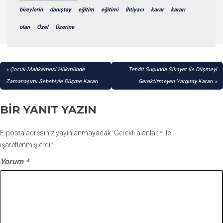
bireylerin
danıştay
eğitim
eğitimi
İhtiyacı
karar
kararı
olan
Özel
Üzerine
YAZI
Çocuk Mahkemesi Hükmünde
Tehdit Suçunda Şikayet İle Düşmeyi
GEZINMESI
Zamanaşımı Sebebiyle Düşme Kararı
Gerektirmeyen Yargıtay Kararı
BIR YANIT YAZIN
E-posta adresiniz yayınlanmayacak.
Gerekli alanlar
*
ile
işaretlenmişlerdir
Yorum
*