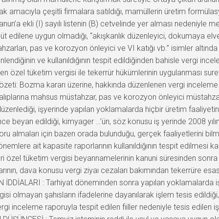
ak amacıyla çeşitli firmalara satıldığı, mamüllerin üretim formülas
nun’a ekli (I) sayılı listenin (B) cetvelinde yer alması nedeniyle 
hhüt edilene uygun olmadığı, “akışkanlık düzenleyici, dokumaya el
rları, pas ve korozyon önleyici ve VI katığı vb.” isimler altında
zenlendiğinin ve kullanıldığının tespit edildiğinden bahisle vergi i
ilen özel tüketim vergisi ile tekerrür hükümlerinin uygulanması suret
 özeti: Bozma kararı üzerine, hakkında düzenlenen vergi inceleme 
kalıplarına mahsus müstahzar, pas ve korozyon önleyici müstahzar
düzenlediği, işyerinde yapılan yoklamalarda hiçbir üretim faaliyetine
nce beyan edildiği, kimyager …’ün, söz konusu iş yerinde 2008 yıl
u almaları için bazen orada bulunduğu, gerçek faaliyetlerini bil
lere ait kapasite raporlarının kullanıldığının tespit edilmesi karş
ri özel tüketim vergisi beyannamelerinin kanuni süresinden sonra
alarının, dava konusu vergi ziyaı cezaları bakımından tekerrüre es
N İDDİALARI : Tarhiyat döneminden sonra yapılan yoklamalarda işy
isi olmayan şahısların ifadelerine dayanılarak işlem tesis edildiği, 
inceleme raporuyla tespit edilen fiiller nedeniyle tesis edilen i