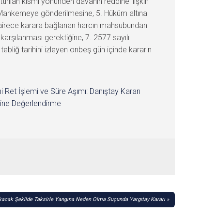
tırılan kısmı yönünden davanın reddine ilişkin
n Mahkemeye gönderilmesine, 5. Hüküm altına
 Dairece karara bağlanan harcın mahsubundan
karşılanması gerektiğine, 7. 2577 sayılı
bliğ tarihini izleyen onbeş gün içinde kararın
i Ret İşlemi ve Süre Aşımı: Danıştay Kararı
ine Değerlendirme
okacak Şekilde Taksirle Yangına Neden Olma Suçunda Yargıtay Kararı