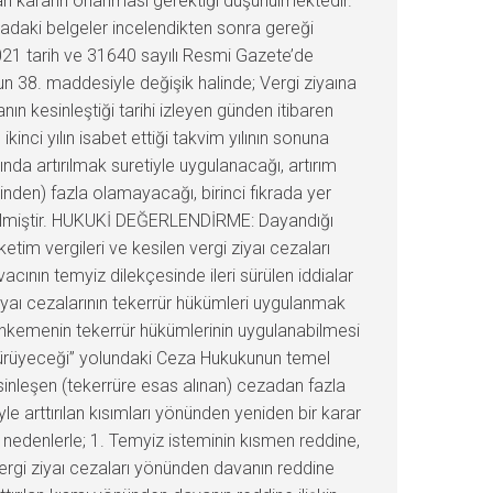
n kararın onanması gerektiği düşünülmektedir.
adaki belgeler incelendikten sonra gereği
21 tarih ve 31640 sayılı Resmi Gazete’de
un 38. maddesiyle değişik halinde; Vergi ziyaına
n kesinleştiği tarihi izleyen günden itibaren
ikinci yılın isabet ettiği takvim yılının sonuna
nda artırılmak suretiyle uygulanacağı, artırım
nden) fazla olamayacağı, birinci fıkrada yer
elirtilmiştir. HUKUKİ DEĞERLENDİRME: Dayandığı
tim vergileri ve kesilen vergi ziyaı cezaları
ının temyiz dilekçesinde ileri sürülen iddialar
iyaı cezalarının tekerrür hükümleri uygulanmak
Mahkemenin tekerrür hükümlerinin uygulanabilmesi
e yürüyeceği” yolundaki Ceza Hukukunun temel
esinleşen (tekerrüre esas alınan) cezadan fazla
 arttırılan kısımları yönünden yeniden bir karar
edenlerle; 1. Temyiz isteminin kısmen reddine,
 vergi ziyaı cezaları yönünden davanın reddine