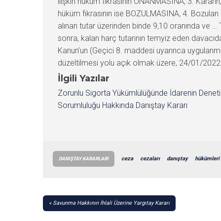
ilişkin hüküm fıkrasının ONANMASINA, 3. Kararın, 
hüküm fıkrasının ise BOZULMASINA, 4. Bozulan 
alınan tutar üzerinden binde 9,10 oranında ve
sonra, kalan harç tutarının temyiz eden davacıda
Kanun’un (Geçici 8. maddesi uyarınca uygulanması
düzeltilmesi yolu açık olmak üzere, 24/01/2022 ta
İlgili Yazılar
Zorunlu Sigorta Yükümlülüğünde İdarenin Denet
Sorumluluğu Hakkında Danıştay Kararı
ceza
cezaları
danıştay
hükümleri
DANIŞTAY KARARLARI
YAZI
Savunma Hakkının İhlali Üzerine Yargıtay Kararı
GEZINMESI