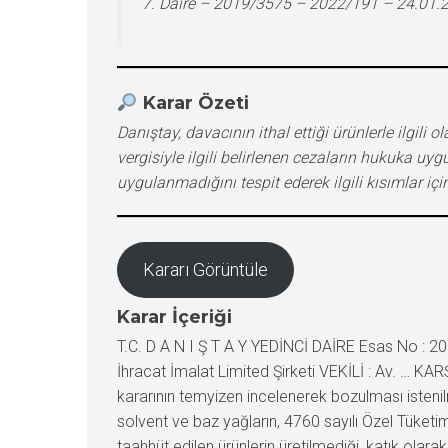
7. Daire – 2019/3575 – 2022/191 – 24.01.
Karar Özeti
Danıştay, davacının ithal ettiği ürünlerle ilgili
vergisiyle ilgili belirlenen cezaların hukuka u
uygulanmadığını tespit ederek ilgili kısımlar i
Kararı Görüntüle
Karar İçeriği
T.C. D A N I Ş T A Y YEDİNCİ DAİRE Esas No : 2
İhracat İmalat Limited Şirketi VEKİLİ : Av. … K
kararının temyizen incelenerek bozulması isteni
solvent ve baz yağların, 4760 sayılı Özel Tüketi
taahhüt edilen ürünlerin üretilmediği, katık olar