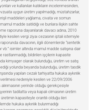
yonları ve kullanılan katıkların incelenmesinden,
mevzuata uygun üretim yapılmadığı, müstahzarlar,
verişli maddeleri yağlama, civata ve somun
 mamul madde satıldığı ve bunlara ilişkin sahte
nceleme raporuna dayanılarak davacı adına, 2010
iyle kesilen vergi ziyaı cezasının iptali istemiyle
raporunda davacının, ilgili dönemlerde “sentetik
 vb.” isimler altında mamul madde satışına dair
 rastlanmadığı, bildirilen işçilerin kapasite
ında kimyager olarak bulunduğu, üretim ve satış
mediği yolunda beyanda bulunduğu, üretim tasdik
ısında yapılan cezalı tarhiyatta hukuka aykırılık
 verilmesi nedeniyle kesilen ve 22/09/2006
as alınmasının yerinde olduğu gerekçesiyle
erinin tadilatta veya kapalı olmasının üretim
üretimin kapasiteyle orantılı olduğu ileri
şlemde hukuka aykırılık bulunmadığı