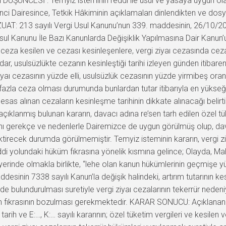
ÜŞÜNCESİ : Temyiz isteminin reddi ile usul ve yasaya uygun ola
i Dairesince, Tetkik Hâkiminin açıklamaları dinlendikten ve dosy
T: 213 sayılı Vergi Usul Kanunu’nun 339. maddesinin, 26/10/20
sul Kanunu İle Bazı Kanunlarda Değişiklik Yapılmasına Dair Kanun’
za kesilen ve cezası kesinleşenlere, vergi ziyaı cezasında cezanı
dar, usulsüzlükte cezanın kesinleştiği tarihi izleyen günden itibaren 
aı cezasının yüzde elli, usulsüzlük cezasının yüzde yirmibeş oranı
fazla ceza olması durumunda bunlardan tutar itibarıyla en yükseği
ıma esas alınan cezaların kesinleşme tarihinin dikkate alınacağı b
ıklanmış bulunan kararın, davacı adına re’sen tarh edilen özel tüke
ı gerekçe ve nedenlerle Dairemizce de uygun görülmüş olup, davac
tirecek durumda görülmemiştir. Temyiz isteminin kararın, vergi z
reddi yolundaki hüküm fıkrasına yönelik kısmına gelince; Olayda, 
mu yerinde olmakla birlikte, “lehe olan kanun hükümlerinin geçmiş
desinin 7338 sayılı Kanun’la değişik halindeki, artırım tutarının k
lundurulması suretiyle vergi ziyaı cezalarının tekerrür nedeniyle
 fıkrasının bozulması gerekmektedir. KARAR SONUCU: Açıklanan n
ih ve E:…, K:… sayılı kararının; özel tüketim vergileri ve kesilen