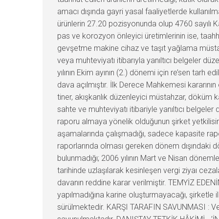
amacı dışında gayri yasal faaliyetlerde kullanılm
ürünlerin 27.20 pozisyonunda olup 4760 sayılı Ka
pas ve korozyon önleyici üretimlerinin ise, taa
gevşetme makine cihaz ve taşıt yağlama müstahza
veya muhteviyatı itibarıyla yanıltıcı belgeler dü
yılının Ekim ayının (2.) dönemi için re’sen tarh ed
dava açılmıştır. İlk Derece Mahkemesi kararının
tiner, akışkanlık düzenleyici müstahzar, döküm 
sahte ve muhteviyatı itibariyle yanıltıcı belgeler 
raporu almaya yönelik olduğunun şirket yetkilisi
aşamalarında çalışmadığı, sadece kapasite rapor
raporlarında olması gereken dönem dışındaki dönem
bulunmadığı; 2006 yılının Mart ve Nisan dönemle
tarihinde uzlaşılarak kesinleşen vergi ziyaı cez
davanın reddine karar verilmiştir. TEMYİZ EDENİ
yapılmadığına karine oluşturmayacağı, şirketle ilg
sürülmektedir. KARŞI TARAFIN SAVUNMASI : Vergi 