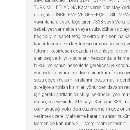
savunulmaktadır. DANIŞTAY TETKİK HÂKİMİ …’İN D
TÜRK MİLLETİ ADINA Karar veren Danıştay Yedinc
görüşüldü: İNCELEME VE GEREKÇE: İLGİLİ MEVZUA
yayımlanarak yürürlüğe giren 7338 sayılı Vergi U
sebebiyet vermekten veya usulsüzlükten dolayı ce
beşinci yılın isabet ettiği takvim yılının sonuna ka
kadar tekrar ceza kesilmesi durumunda, vergi ziy
tutarının kesinleşen cezadan (kesinleşen birden 
alan beş ve iki yıllık sürelerin hesabında, artır
hukuki ve kanuni nedenlerle gerekçesi yukarıda aç
yönünden davanın reddine dair hüküm fıkrası ayn
sözü geçen hüküm fıkralarının bozulmasını gerek
suretiyle arttırılan kısımları yönünden davanın 
için gerekli şartların oluştuğu şeklindeki yoru
ilkesi çerçevesinde, 213 sayılı Kanun’un 339. mad
olamayacağı yolundaki düzenlemenin göz önünde bu
verilmek üzere, Mahkeme kararının anılan hüküm
kısmen de kabulüne, 2. … Vergi Mahkemesinin … tar