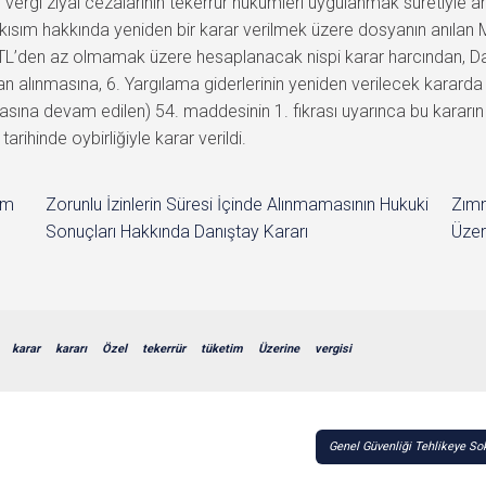
vergi ziyaı cezalarının tekerrür hükümleri uygulanmak suretiyle art
kısım hakkında yeniden bir karar verilmek üzere dosyanın anıla
 … TL’den az olmamak üzere hesaplanacak nispi karar harcından,
n alınmasına, 6. Yargılama giderlerinin yeniden verilecek kararda 
na devam edilen) 54. maddesinin 1. fıkrası uyarınca bu kararın te
rihinde oybirliğiyle karar verildi.
im
Zorunlu İzinlerin Süresi İçinde Alınmamasının Hukuki
Zımn
Sonuçları Hakkında Danıştay Kararı
Üzer
karar
kararı
Özel
tekerrür
tüketim
Üzerine
vergisi
Genel Güvenliği Tehlikeye S