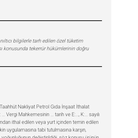
ltıcı bilgilerle tarh edilen özel tüketim
ması konusunda tekerrür hükümlerinin doğru
ahhüt Nakliyat Petrol Gıda İnşaat İthalat
… Vergi Mahkemesinin … tarih ve E:…, K:… sayılı
an ithal edilen veya yurt içinden temin edilen
kin uygulamasına tabi tutulmasına karşın,
n yoğunluğunun değiştirildiği, söz konusu ürünün