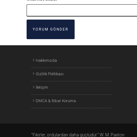
Hakkımızda
Gizlilik Politikası
İletişim
DMCA & İtibar Koruma
"Fikirler, ordulardan daha güçlüdür." W. M. Paxton