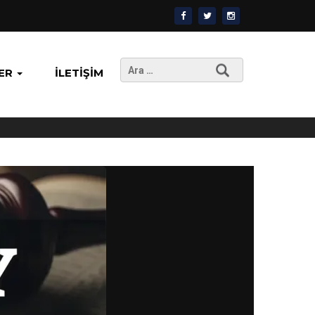
Arama:
ER
İLETIŞIM