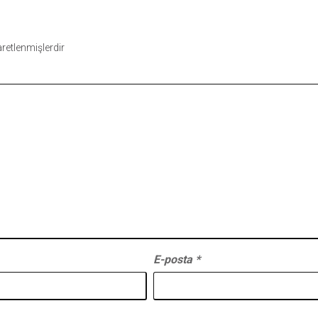
şaretlenmişlerdir
E-posta
*