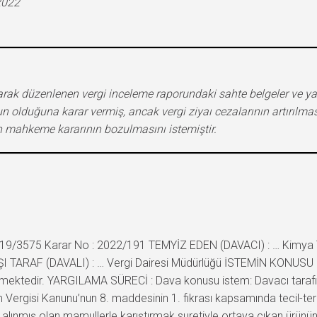
2022
 olarak düzenlenen vergi inceleme raporundaki sahte belgeler ve yanı
ygun olduğuna karar vermiş, ancak vergi ziyaı cezalarının artırıl
çin mahkeme kararının bozulmasını istemiştir.
019/3575 Karar No : 2022/191 TEMYİZ EDEN (DAVACI) : … Kimya Ta
ARŞI TARAF (DAVALI) : … Vergi Dairesi Müdürlüğü İSTEMİN KONUSU : 
lmektedir. YARGILAMA SÜRECİ : Dava konusu istem: Davacı tarafınd
m Vergisi Kanunu’nun 8. maddesinin 1. fıkrası kapsamında tecil-ter
ak alınmış olan mamullerle karıştırmak suretiyle ortaya çıkan ürünü