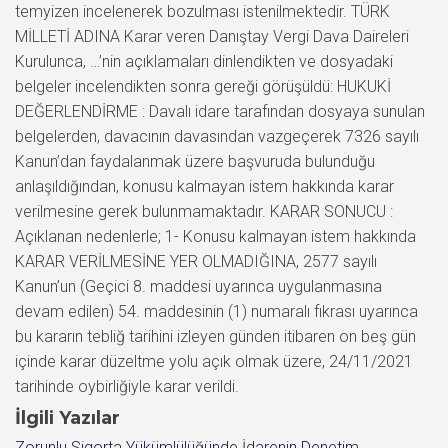
temyizen incelenerek bozulması istenilmektedir. TÜRK
MİLLETİ ADINA Karar veren Danıştay Vergi Dava Daireleri
Kurulunca, …’nin açıklamaları dinlendikten ve dosyadaki
belgeler incelendikten sonra gereği görüşüldü: HUKUKİ
DEĞERLENDİRME : Davalı idare tarafından dosyaya sunulan
belgelerden, davacının davasından vazgeçerek 7326 sayılı
Kanun’dan faydalanmak üzere başvuruda bulunduğu
anlaşıldığından, konusu kalmayan istem hakkında karar
verilmesine gerek bulunmamaktadır. KARAR SONUCU :
Açıklanan nedenlerle; 1- Konusu kalmayan istem hakkında
KARAR VERİLMESİNE YER OLMADIĞINA, 2577 sayılı
Kanun’un (Geçici 8. maddesi uyarınca uygulanmasına
devam edilen) 54. maddesinin (1) numaralı fıkrası uyarınca
bu kararın tebliğ tarihini izleyen günden itibaren on beş gün
içinde karar düzeltme yolu açık olmak üzere, 24/11/2021
tarihinde oybirliğiyle karar verildi.
İlgili Yazılar
Zorunlu Sigorta Yükümlülüğünde İdarenin Denetim