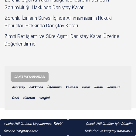
Sorumluluğu Hakkında Danıştay Kararı
Zorunlu İzinlerin Süresi İçinde Alınmamasının Hukuki
Sonuçları Hakkında Danıştay Kararı
Zımni Ret İşlemi ve Süre Aşımı: Danıştay Kararı Üzerine
Değerlendirme
DANIŞTAY KARARLARI
danıştay
hakkında
İsteminin
kalması
karar
kararı
konusuz
Özel
tüketim
vergisi
YAZI
Lehe Hükümlerin Uygulanması Talebi
Çocuk Hükümlüler için Disiplin
GEZINMESI
Üzerine Yargıtay Kararı
Tedbirleri ve Yargıtay Kararları