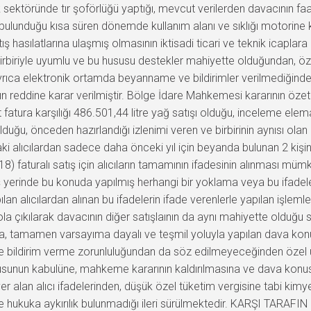
ilik sektöründe tır şoförlüğü yaptığı, mevcut verilerden davacının f
ulunduğu kısa süren dönemde kullanım alanı ve sıklığı motorine kı
atış hasılatlarına ulaşmış olmasının iktisadi ticari ve teknik icapla
birbiriyle uyumlu ve bu hususu destekler mahiyette olduğundan, öze
 ayrıca elektronik ortamda beyanname ve bildirimler verilmediğind
n reddine karar verilmiştir. Bölge İdare Mahkemesi kararının özeti
et fatura karşılığı 486.501,44 litre yağ satışı olduğu, inceleme ele
uğu, önceden hazırlandığı izlenimi veren ve birbirinin aynısı olan i
aki alıcılardan sadece daha önceki yıl için beyanda bulunan 2 kişini
618) faturalı satış için alıcıların tamamının ifadesinin alınması mü
iş yerinde bu konuda yapılmış herhangi bir yoklama veya bu ifadeler
ılan alıcılardan alınan bu ifadelerin ifade verenlerle yapılan işl
 yola çıkılarak davacının diğer satışlaının da aynı mahiyette olduğu
da, tamamen varsayıma dayalı ve teşmil yoluyla yapılan dava konu
 bildirim verme zorunluluğundan da söz edilmeyeceğinden özel 
rusunun kabulüne, mahkeme kararının kaldırılmasına ve dava konusu 
alan alıcı ifadelerinden, düşük özel tüketim vergisine tabi kimye
rde hukuka aykırılık bulunmadığı ileri sürülmektedir. KARŞI TARAFI