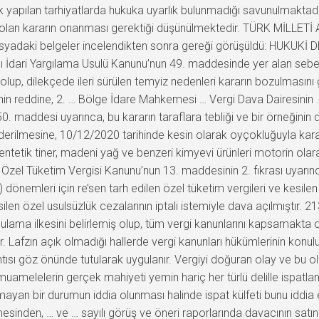
rak yapılan tarhiyatlarda hukuka uyarlık bulunmadığı savunulmak
n olan kararın onanması gerektiği düşünülmektedir. TÜRK MİLLETİ 
 dosyadaki belgeler incelendikten sonra gereği görüşüldü: HUKU
lı İdari Yargılama Usulü Kanunu’nun 49. maddesinde yer alan sebep
lup, dilekçede ileri sürülen temyiz nedenleri kararın bozulmasını
n reddine, 2. … Bölge İdare Mahkemesi … Vergi Dava Dairesinin …
50. maddesi uyarınca, bu kararın taraflara tebliği ve bir örneğin
lmesine, 10/12/2020 tarihinde kesin olarak oyçokluğuyla karar ve
sentetik tiner, madeni yağ ve benzeri kimyevi ürünleri motorin ola
 Özel Tüketim Vergisi Kanunu’nun 13. maddesinin 2. fıkrası uyarınca 
2.) dönemleri için re’sen tarh edilen özel tüketim vergileri ve kesile
len özel usulsüzlük cezalarının iptali istemiyle dava açılmıştır. 21
ulama ilkesini belirlemiş olup, tüm vergi kanunlarını kapsamakta
der. Lafzın açık olmadığı hallerde vergi kanunları hükümlerinin ko
tısı göz önünde tutularak uygulanır. Vergiyi doğuran olay ve bu o
muamelelerin gerçek mahiyeti yemin hariç her türlü delille ispatlana
an bir durumun iddia olunması halinde ispat külfeti bunu iddia ede
nden, … ve … sayılı görüş ve öneri raporlarında davacının satın ald