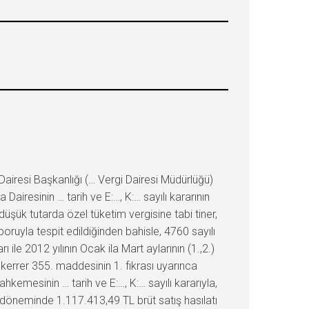
iresi Başkanlığı (… Vergi Dairesi Müdürlüğü)
resinin … tarih ve E:…, K:… sayılı kararının
şük tutarda özel tüketim vergisine tabi tiner,
oruyla tespit edildiğinden bahisle, 4760 sayılı
 ile 2012 yılının Ocak ila Mart aylarının (1.,2.)
mükerrer 355. maddesinin 1. fıkrası uyarınca
hkemesinin … tarih ve E:…, K:… sayılı kararıyla,
t döneminde 1.117.413,49 TL brüt satış hasılatı