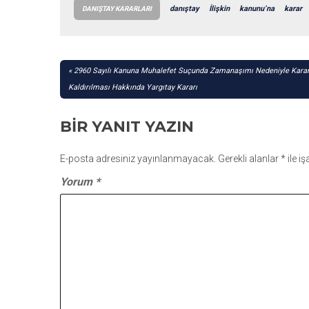
danıştay
İlişkin
kanunu’na
karar
DANIŞTAY KARARLARI
YAZI
2960 Sayılı Kanuna Muhalefet Suçunda Zamanaşımı Nedeniyle Karar
GEZINMESI
Kaldırılması Hakkında Yargıtay Kararı
BIR YANIT YAZIN
E-posta adresiniz yayınlanmayacak.
Gerekli alanlar
*
ile i
Yorum
*