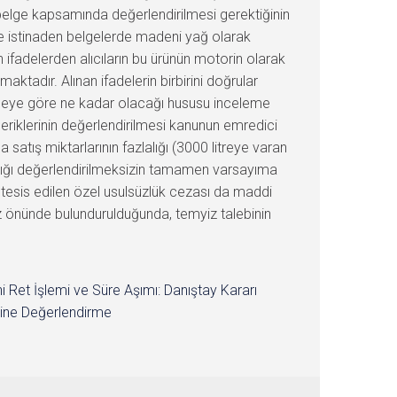
ı belge kapsamında değerlendirilmesi gerektiğinin
rine istinaden belgelerde madeni yağ olarak
n ifadelerden alıcıların bu ürünün motorin olarak
maktadır. Alınan ifadelerin birbirini doğrular
 neye göre ne kadar olacağı hususu inceleme
eriklerinin değerlendirilmesi kanunun emredici
 satış miktarlarının fazlalığı (3000 litreye varan
madığı değerlendirilmeksizin tamamen varsayıma
tesis edilen özel usulsüzlük cezası da maddi
z önünde bulundurulduğunda, temyiz talebinin
i Ret İşlemi ve Süre Aşımı: Danıştay Kararı
ine Değerlendirme