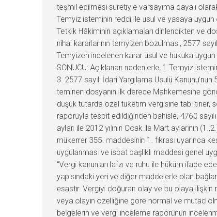
teşmil edilmesi suretiyle varsayıma dayalı ola
Temyiz isteminin reddi ile usul ve yasaya uygu
Tetkik Hâkiminin açıklamaları dinlendikten ve
nihai kararlarının temyizen bozulması, 2577 sayı
Temyizen incelenen karar usul ve hukuka uygun o
SONUCU: Açıklanan nedenlerle; 1.Temyiz istemini
3. 2577 sayılı İdari Yargılama Usulü Kanunu’nun 
teminen dosyanın ilk derece Mahkemesine gönderi
düşük tutarda özel tüketim vergisine tabi tiner, 
raporuyla tespit edildiğinden bahisle, 4760 sayılı
ayları ile 2012 yılının Ocak ila Mart aylarının (1.,
mükerrer 355. maddesinin 1. fıkrası uyarınca kesi
uygulanması ve ispat başlıklı maddesi genel uyg
“Vergi kanunları lafzı ve ruhu ile hüküm ifade e
yapısındaki yeri ve diğer maddelerle olan bağlan
esastır. Vergiyi doğuran olay ve bu olaya ilişkin 
veya olayın özelliğine göre normal ve mutad olmay
belgelerin ve vergi inceleme raporunun incelenmesi