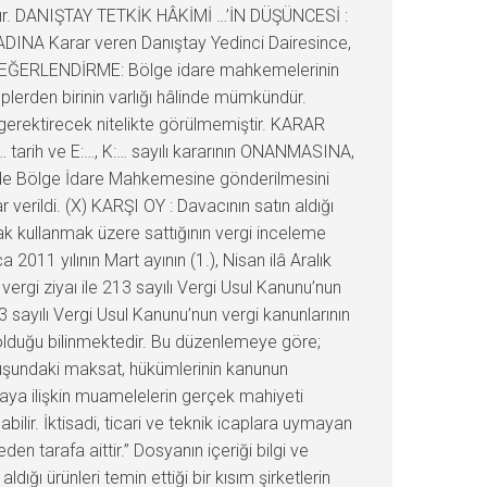
tadır. DANIŞTAY TETKİK HÂKİMİ …’İN DÜŞÜNCESİ :
ADINA Karar veren Danıştay Yedinci Dairesince,
Kİ DEĞERLENDİRME: Bölge idare mahkemelerinin
lerden birinin varlığı hâlinde mümkündür.
 gerektirecek nitelikte görülmemiştir. KARAR
 tarih ve E:…, K:… sayılı kararının ONANMASINA,
in de Bölge İdare Mahkemesine gönderilmesini
rildi. (X) KARŞI OY : Davacının satın aldığı
rak kullanmak üzere sattığının vergi inceleme
2011 yılının Mart ayının (1.), Nisan ilâ Aralık
n vergi ziyaı ile 213 sayılı Vergi Usul Kanunu’nun
3 sayılı Vergi Usul Kanunu’nun vergi kanunlarının
 olduğu bilinmektedir. Bu düzenlemeye göre;
nuluşundaki maksat, hükümlerinin kanunun
laya ilişkin muamelelerin gerçek mahiyeti
bilir. İktisadi, ticari ve teknik icaplara uymayan
n tarafa aittir.” Dosyanın içeriği bilgi ve
ığı ürünleri temin ettiği bir kısım şirketlerin