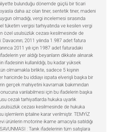
aaliyette bulunduğu dönemde güçlü bir ticari
yasla daha az olan tiner, sentetik tiner, madeni
ra uygun olmadığı, vergi incelemesi sırasında
l tüketim vergisi tarhiyatında ve kesilen vergi
en özel usulsüzlük cezası kesilmesinde de
: Davacının; 2011 yılında 1.987 adet fatura
manınca 2011 yılı için 1987 adet faturadaki
fadelerin yer aldığı beyanların dikkate alınarak
n ifadesinin kullanıldığı, bu kadar yüksek
mkün olmamakla birlikte, sadece 5 kişinin
 haricinde bu iddiayı ispata elverişli başka bir
emlerin gerçek mahiyetini kavramak bakımından
 sonucuna varılabilmesi için bu ifadelerin başka
su cezalı tarhiyatlarda hukuka uyarlık
usulsüzlük cezası kesilmesinde de hukuka
işlemlerin iptaline karar verilmiştir. TEMYİZ
vi ürünlerin motorine ikame amacıyla satıldığı
N SAVUNMASI : Tanık ifadelerinin tüm satışlara