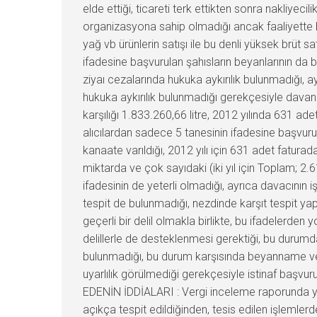
elde ettiği, ticareti terk ettikten sonra nakliyec
organizasyona sahip olmadığı ancak faaliyette b
yağ vb ürünlerin satışı ile bu denli yüksek brüt s
ifadesine başvurulan şahısların beyanlarının da 
ziyaı cezalarında hukuka aykırılık bulunmadığı,
hukuka aykırılık bulunmadığı gerekçesiyle davanı
karşılığı 1.833.260,66 litre, 2012 yılında 631 ad
alıcılardan sadece 5 tanesinin ifadesine başvuruld
kanaate varıldığı, 2012 yılı için 631 adet faturad
miktarda ve çok sayıdaki (iki yıl için Toplam; 2.
ifadesinin de yeterli olmadığı, ayrıca davacının 
tespit de bulunmadığı, nezdinde karşıt tespit yap
geçerli bir delil olmakla birlikte, bu ifadelerden
delillerle de desteklenmesi gerektiği, bu durum
bulunmadığı, bu durum karşısında beyanname ve
uyarlılık görülmediği gerekçesiyle istinaf başvu
EDENİN İDDİALARI : Vergi inceleme raporunda yer 
açıkça tespit edildiğinden, tesis edilen işlemle