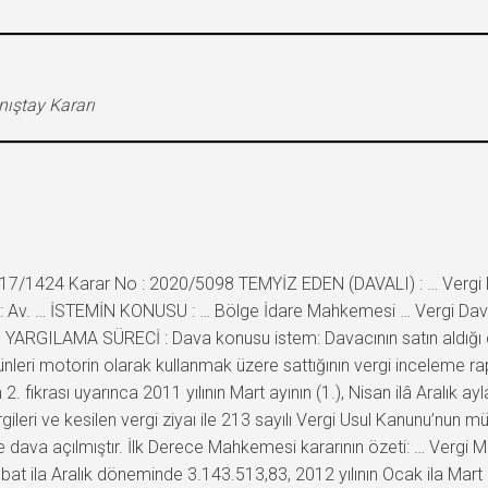
nıştay Kararı
017/1424 Karar No : 2020/5098 TEMYİZ EDEN (DAVALI) : … Vergi Da
: Av. … İSTEMİN KONUSU : … Bölge İdare Mahkemesi … Vergi Dava Dai
 YARGILAMA SÜRECİ : Dava konusu istem: Davacının satın aldığı dü
nleri motorin olarak kullanmak üzere sattığının vergi inceleme rap
ıkrası uyarınca 2011 yılının Mart ayının (1.), Nisan ilâ Aralık ayları
gileri ve kesilen vergi ziyaı ile 213 sayılı Vergi Usul Kanunu’nun 
le dava açılmıştır. İlk Derece Mahkemesi kararının özeti: … Vergi Ma
ubat ila Aralık döneminde 3.143.513,83, 2012 yılının Ocak ila Mar