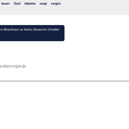
kararı
Özel
tüketim
vergi
vergisi
ın Bozulması ve Kamu Davasının Ortadan
şaretlenmişlerdir