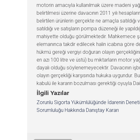
motorin amacıyla kullanılmak üzere madeni yağ sa
belirtilmesi üzerine davacının 2011 yılı hesaplar
belirtilen ürünlerin gerçekte ne amaçla satıldığı 
satıldığı ve satışların pompa düzeneği ile yapıldığ
mahiyette olduğu görülmektedir. Mahkemece şahi
elemanınca takdir edilecek halin icabına göre d
hükmü gereği vergiyi doğuran olayın gerçekliğinin 
en azı 100 litre ve üstü) bu miktarların motor y
dayalı olduğu söylenemeyecektir. Davacının işb
olayın gerçekliği karşısında hukuka uygundur. B
kabulü ile kararın bozulması gerektiği oyuyla Da
İlgili Yazılar
Zorunlu Sigorta Yükümlülüğünde İdarenin Denet
Sorumluluğu Hakkında Danıştay Kararı