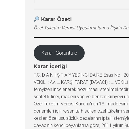
Karar Özeti
Özel Tüketim Vergisi Uygulamalarına İlişkin Da
Kararı Görüntüle
Karar İçeriği
T.C. D A N I Ş T A Y YEDİNCİ DAİRE Esas No : 2
VEKİLİ : Av. … KARŞI TARAF (DAVACI) : … VEKİLİ 
temyizen incelenerek bozulması istenilmektedir.
sentetik tiner, madeni yağ ve benzeri kimyevi ürü
Özel Tüketim Vergisi Kanunu’nun 13. maddesinin 2. f
dönemleri için re’sen tarh edilen özel tüketim ver
kesilen özel usulsüzlük cezalarının iptali istemiy
davacının kendi beyanlarına göre; 2011 yılının Ş