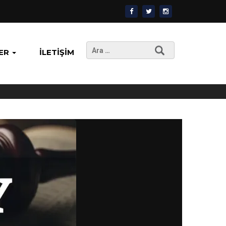
Arama:
ER
İLETIŞIM