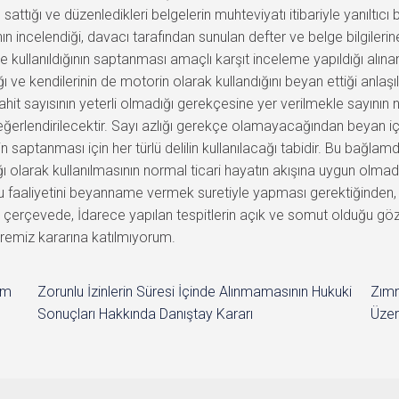
ttığı ve düzenledikleri belgelerin muhteviyatı itibariyle yanıltıc
ının incelendiği, davacı tarafından sunulan defter ve belge bilgile
ve kullanıldığının saptanması amaçlı karşıt inceleme yapıldığı alına
ı ve kendilerinin de motorin olarak kullandığını beyan ettiği anlaşıl
t sayısının yeterli olmadığı gerekçesine yer verilmekle sayının
eğerlendirilecektir. Sayı azlığı gerekçe olamayacağından beyan iç
saptanması için her türlü delilin kullanılacağı tabidir. Bu bağlamda
ağı olarak kullanılmasının normal ticari hayatın akışına uygun ol
u faaliyetini beyanname vermek suretiyle yapması gerektiğinden, 
u çerçevede, İdarece yapılan tespitlerin açık ve somut olduğu gö
iremiz kararına katılmıyorum.
im
Zorunlu İzinlerin Süresi İçinde Alınmamasının Hukuki
Zımn
Sonuçları Hakkında Danıştay Kararı
Üzer