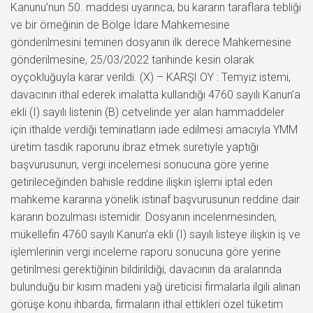
Kanunu’nun 50. maddesi uyarınca, bu kararın taraflara tebliği
ve bir örneğinin de Bölge İdare Mahkemesine
gönderilmesini teminen dosyanın ilk derece Mahkemesine
gönderilmesine, 25/03/2022 tarihinde kesin olarak
oyçokluğuyla karar verildi. (X) – KARŞI OY : Temyiz istemi,
davacının ithal ederek imalatta kullandığı 4760 sayılı Kanun’a
ekli (I) sayılı listenin (B) cetvelinde yer alan hammaddeler
için ithalde verdiği teminatların iade edilmesi amacıyla YMM
üretim tasdik raporunu ibraz etmek suretiyle yaptığı
başvurusunun, vergi incelemesi sonucuna göre yerine
getirileceğinden bahisle reddine ilişkin işlemi iptal eden
mahkeme kararına yönelik istinaf başvurusunun reddine dair
kararın bozulması istemidir. Dosyanın incelenmesinden,
mükellefin 4760 sayılı Kanun’a ekli (I) sayılı listeye ilişkin iş ve
işlemlerinin vergi inceleme raporu sonucuna göre yerine
getirilmesi gerektiğinin bildirildiği, davacının da aralarında
bulunduğu bir kısım madeni yağ üreticisi firmalarla ilgili alınan
görüşe konu ihbarda, firmaların ithal ettikleri özel tüketim