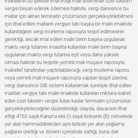
mükellefin bu şekilde imal ettiği malı tesliminde özel tüketim
vergisi beyan ederek ödemesi halinde, vergi dairesince bu
mallar için alınan teminatın çözümünün gerçekleştirilebilmesi
için ithal edilen malların vergiye tabi başka bir malın imalinde
kullanıldığının vergi inceleme raporuyla tespit edilmesinin
gerektiği, ancak imal edilen malın birim başına uygulanan
maktu vergi tutarının imalatta kullanılan malın birim başına
uygulanan maktu vergi tutarına eşit veya daha yüksek
olması halinde bu tespitin yeminli mali müşavir raporuyla
mükellef tarafından yaptırılabileceği, vergi inceleme raporu
veya yeminli mali müşavir raporuyla yapılan tespit üzerine,
vergi dairesince GİB sistemi kullanılmak suretiyle ithal edilen
maldan vergiye tabi malın imalinde kullanılan miktara isabet
eden özel tüketim vergisi tutarı kadar teminatın çözümünün
gerçekleştirileceğinin düzenlendiği; olayda, davacının ithal
ettiği 4760 sayılı Kanun’a ekli (I) sayılı listesinin (B) cetvelinde
yer alan hammaddelerden aynı listede yer alan yağlama
yağlarını ürettiği ve dönem içerisinde sattığı, buna dair