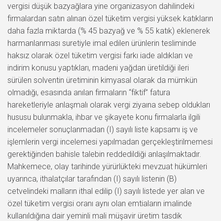
vergisi düşük bazyağlara yine organizasyon dahilindeki
firmalardan satın alınan özel tüketim vergisi yüksek katıkların
daha fazla miktarda (% 45 bazyağ ve % 55 katık) eklenerek
harmanlanması suretiyle imal edilen ürünlerin tesliminde
haksız olarak özel tüketim vergisi farkı iade aldıkları ve
indirim konusu yaptıkları, madeni yağdan üretildiği ileri
sürülen solventin üretiminin kimyasal olarak da mümkün
olmadığı, esasında anılan firmaların “fiktif” fatura
hareketleriyle anlaşmalı olarak vergi ziyaına sebep oldukları
hususu bulunmakla, ihbar ve şikayete konu firmalarla ilgili
incelemeler sonuçlanmadan (I) sayılı liste kapsamı iş ve
işlemlerin vergi incelemesi yapılmadan gerçekleştirilmemesi
gerektiğinden bahisle talebin reddedildiği anlaşılmaktadır.
Mahkemece, olay tarihinde yürürlükteki mevzuat hükümleri
uyarınca, ithalatçılar tarafından (I) sayılı listenin (B)
cetvelindeki malların ithal edilip (I) sayılı listede yer alan ve
özel tüketim vergisi oranı aynı olan emtiaların imalinde
kullanıldığına dair yeminli mali müşavir üretim tasdik