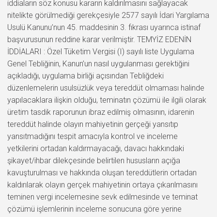
iddiaların söz konusu kararın kaldırılmasını sağlayacak
nitelikte görülmediği gerekçesiyle 2577 sayılı İdari Yargılama
Usulü Kanunu’nun 45. maddesinin 3. fıkrası uyarınca istinaf
başvurusunun reddine karar verilmiştir. TEMYİZ EDENİN
İDDİALARI : Özel Tüketim Vergisi (I) sayılı liste Uygulama
Genel Tebliğinin, Kanun’un nasıl uygulanması gerektiğini
açıkladığı, uygulama birliği açısından Tebliğdeki
düzenlemelerin usulsüzlük veya tereddüt olmaması halinde
yapılacaklara ilişkin olduğu, teminatın çözümü ile ilgili olarak
üretim tasdik raporunun ibraz edilmiş olmasının, idarenin
tereddüt halinde olayın mahiyetinin gerçeği yansıtıp
yansıtmadığını tespit amacıyla kontrol ve inceleme
yetkilerini ortadan kaldırmayacağı, davacı hakkındaki
şikayet/ihbar dilekçesinde belirtilen hususların açığa
kavuşturulması ve hakkında oluşan tereddütlerin ortadan
kaldırılarak olayın gerçek mahiyetinin ortaya çıkarılmasını
teminen vergi incelemesine sevk edilmesinde ve teminat
çözümü işlemlerinin inceleme sonucuna göre yerine