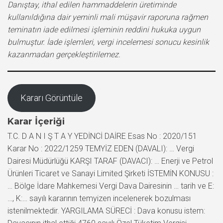
Danıştay, ithal edilen hammaddelerin üretiminde
kullanıldığına dair yeminli mali müşavir raporuna rağmen
teminatın iade edilmesi işleminin reddini hukuka uygun
bulmuştur. İade işlemleri, vergi incelemesi sonucu kesinlik
kazanmadan gerçekleştirilemez.
Kararı Görüntüle
Karar İçeriği
T.C. D A N I Ş T A Y YEDİNCİ DAİRE Esas No : 2020/151
Karar No : 2022/1259 TEMYİZ EDEN (DAVALI): … Vergi
Dairesi Müdürlüğü KARŞI TARAF (DAVACI): … Enerji ve Petrol
Ürünleri Ticaret ve Sanayi Limited Şirketi İSTEMİN KONUSU :
… Bölge İdare Mahkemesi Vergi Dava Dairesinin … tarih ve E:
…, K:… sayılı kararının temyizen incelenerek bozulması
istenilmektedir. YARGILAMA SÜRECİ : Dava konusu istem: