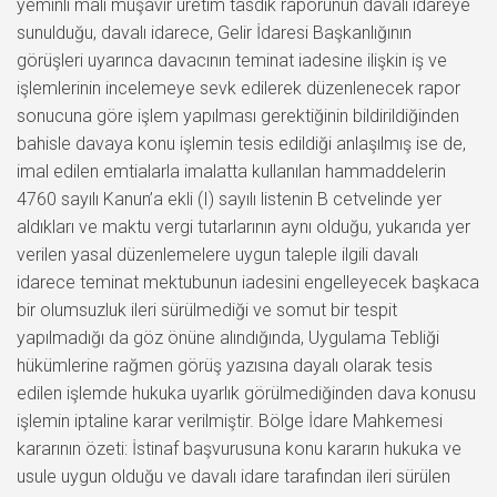
yeminli mali müşavir üretim tasdik raporunun davalı idareye
sunulduğu, davalı idarece, Gelir İdaresi Başkanlığının
görüşleri uyarınca davacının teminat iadesine ilişkin iş ve
işlemlerinin incelemeye sevk edilerek düzenlenecek rapor
sonucuna göre işlem yapılması gerektiğinin bildirildiğinden
bahisle davaya konu işlemin tesis edildiği anlaşılmış ise de,
imal edilen emtialarla imalatta kullanılan hammaddelerin
4760 sayılı Kanun’a ekli (I) sayılı listenin B cetvelinde yer
aldıkları ve maktu vergi tutarlarının aynı olduğu, yukarıda yer
verilen yasal düzenlemelere uygun taleple ilgili davalı
idarece teminat mektubunun iadesini engelleyecek başkaca
bir olumsuzluk ileri sürülmediği ve somut bir tespit
yapılmadığı da göz önüne alındığında, Uygulama Tebliği
hükümlerine rağmen görüş yazısına dayalı olarak tesis
edilen işlemde hukuka uyarlık görülmediğinden dava konusu
işlemin iptaline karar verilmiştir. Bölge İdare Mahkemesi
kararının özeti: İstinaf başvurusuna konu kararın hukuka ve
usule uygun olduğu ve davalı idare tarafından ileri sürülen