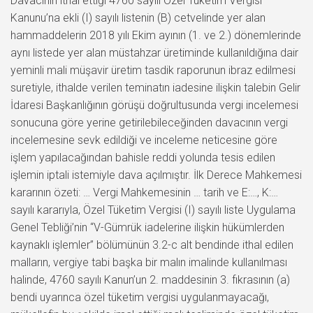
Davacının ithal ettiği 4760 sayılı Özel Tüketim Vergisi
Kanunu’na ekli (I) sayılı listenin (B) cetvelinde yer alan
hammaddelerin 2018 yılı Ekim ayının (1. ve 2.) dönemlerinde
aynı listede yer alan müstahzar üretiminde kullanıldığına dair
yeminli mali müşavir üretim tasdik raporunun ibraz edilmesi
suretiyle, ithalde verilen teminatın iadesine ilişkin talebin Gelir
İdaresi Başkanlığının görüşü doğrultusunda vergi incelemesi
sonucuna göre yerine getirilebileceğinden davacının vergi
incelemesine sevk edildiği ve inceleme neticesine göre
işlem yapılacağından bahisle reddi yolunda tesis edilen
işlemin iptali istemiyle dava açılmıştır. İlk Derece Mahkemesi
kararının özeti: … Vergi Mahkemesinin … tarih ve E:…, K:…
sayılı kararıyla, Özel Tüketim Vergisi (I) sayılı liste Uygulama
Genel Tebliği’nin “V-Gümrük iadelerine ilişkin hükümlerden
kaynaklı işlemler” bölümünün 3.2-c alt bendinde ithal edilen
malların, vergiye tabi başka bir malın imalinde kullanılması
halinde, 4760 sayılı Kanun’un 2. maddesinin 3. fıkrasının (a)
bendi uyarınca özel tüketim vergisi uygulanmayacağı,