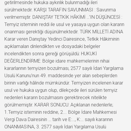
getirilmesinde hukuka aykırılık bulunmadığı ileri
sürülmektedir. KARŞI TARAFIN SAVUNMASI : Savunma
verilmemiştir. DANIŞTAY TETKİK HÂKİMİ …’IN DÜŞÜNCESİ :
Temyiz isteminin reddi ile usul ve yasaya uygun olan kararın
onanması gerektiği düşünülmektedir. TÜRK MİLLETİ ADINA
Karar veren Danıştay Yedinci Dairesince, Tetkik Hâkiminin
açıklamaları dinlendikten ve dosyadaki belgeler
incelendikten sonra gereği görüşüldü: HUKUKİ
DEĞERLENDİRME: Bölge idare mahkemelerinin nihai
kararlarının temyizen bozulması, 2577 sayılı İdari Yargılama
Usulü Kanunu’nun 49. maddesinde yer alan sebeplerden
birinin varlığı hâlinde mümkündür. Temyizen incelenen karar
usul ve hukuka uygun olup, dilekçede ileri sürülen temyiz
nedenleri kararın bozulmasını gerektirecek nitelikte
görülmemiştir. KARAR SONUCU: Açıklanan nedenlerle;
1.Temyiz isteminin reddine, 2…. Bölge İdare Mahkemesi
Vergi Dava Dairesinin … tarih ve E:…, K:… sayılı kararının
ONANMASINA, 3. 2577 sayılı İdari Yargılama Usulü