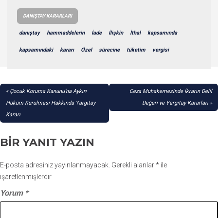
DANIŞTAY KARARLARI
danıştay
hammaddelerin
İade
İlişkin
İthal
kapsamında
kapsamındaki
kararı
Özel
sürecine
tüketim
vergisi
YAZI
Çocuk Koruma Kanunu’na Aykırı
Ceza Muhakemesinde İkrarın Delil
GEZINMESI
Hüküm Kurulması Hakkında Yargıtay
Değeri ve Yargıtay Kararları
Kararı
BIR YANIT YAZIN
E-posta adresiniz yayınlanmayacak.
Gerekli alanlar
*
ile
işaretlenmişlerdir
Yorum
*