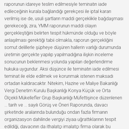
raporunun idareye teslim edilmesiyle teminatın iade
edileceğinin kurala bağlandığı gerekçesi ile iptal kararı
verilmiş ise de, usuli şartların maddi gerçeklikle bağdaşması
gerekeceği, zira, YMM raporunun maddi olayın
gerçekleştiğini belirten tespit hükmünde olduğu ve böyle
anlaşılması gerektiği tabii olmakla, raporun gerçekliğini
somut delillerle şüpheye düşüren hallerin varlığı durumunda
üretimin gerçekte yapılıp yapılmadığına ilişkin inceleme
sonucunun beklenmesi yolunda yapılan değerlendirme
hukuka uygundur. Aksi düşünce ile teminatın iade edilmesi
teminat ile elde edilmek ve korunmak istenen maksadı
ortadan kaldıracaktır. Nitekim, Hazine ve Maliye Bakanlığı
Vergi Denetim Kurulu Başkanlığı Konya Küçük ve Orta
Ölçekli Mükellefler Grup Başkanlığı Müfettişince düzenlenen
… tarih ve … sayılı Görüş ve Öneri Raporunda, davacı
şirketinde aralarında bulunduğu ondan fazla firmanın
organizasyon dahilinde vergiyi ziyaa uğrattıklarının tespit
edildiği, davacının da ithalatçı imalatçı firma olarak bu