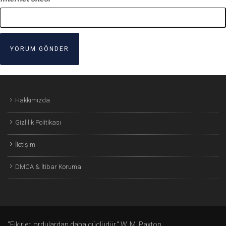
Hakkımızda
Gizlilik Politikası
İletişim
DMCA & İtibar Koruma
"Fikirler, ordulardan daha güçlüdür." W. M. Paxton