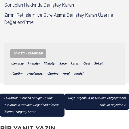
Sonuçları Hakkında Danıştay Kararı
Zımni Ret İşlemi ve Süre Aşımı: Danıştay Kararı Üzerine
Değerlendirme
DANIŞTAY KARARLARI
danıştay
İmalatçı
İthalatçı
karar
kararı
Özel
Şirket
tüketim
uygulaması
Üzerine
vergi
vergisi
YAZI
Hırsızlık Suçunda Sanığın Hukuki
Suça Teşebbüs ve Gönüllü Vazgeçmenin
GEZINMESI
Durumunun Yeniden Değerlendirilmesi
Hukuki Boyutları
Üzerine Yargıtay Kararı
BIR YANIT YAZIN