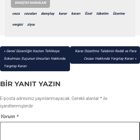
DANIŞTAY KARARLARI
ceza
cezaları
danıştay
karar
kararı
Özel
tüketim
Üzerine
vergisi
ziyaı
YAZI
Genel Güvenliğin Kasten Tehlikeye
Karar Düzeltme Talebinin Reddi ve Para
GEZINMESI
Sokulması Suçunun Unsurları Hakkında
Cezası Hakkında Yargıtay Kararı
Yargıtay Kararı
BIR YANIT YAZIN
E-posta adresiniz yayınlanmayacak.
Gerekli alanlar
*
ile
işaretlenmişlerdir
Yorum
*