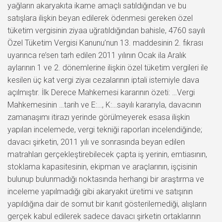
yağların akaryakıta ikame amaçlı satıldığından ve bu
satışlara ilişkin beyan edilerek ödenmesi gereken özel
tüketim vergisinin ziyaa uğratıldığından bahisle, 4760 sayılı
Özel Tüketim Vergisi Kanunu’nun 13. maddesinin 2. fıkrası
uyarınca re’sen tarh edilen 2011 yılının Ocak ila Aralık
aylarının 1 ve 2. dönemlerine ilişkin özel tüketim vergileri ile
kesilen üç kat vergi ziyaı cezalarının iptali istemiyle dava
açılmıştır. İlk Derece Mahkemesi kararının özeti: …Vergi
Mahkemesinin …tarih ve E:…, K:…sayılı kararıyla, davacının
zamanaşımı itirazı yerinde görülmeyerek esasa ilişkin
yapılan incelemede, vergi tekniği raporları incelendiğinde;
davacı şirketin, 2011 yılı ve sonrasında beyan edilen
matrahları gerçekleştirebilecek çapta iş yerinin, emtiasının,
stoklama kapasitesinin, ekipman ve araçlarının, işçisinin
bulunup bulunmadığı noktasında herhangi bir araştırma ve
inceleme yapılmadığı gibi akaryakıt üretimi ve satışının
yapıldığına dair de somut bir kanıt gösterilemediği, alışların
gerçek kabul edilerek sadece davacı şirketin ortaklarının