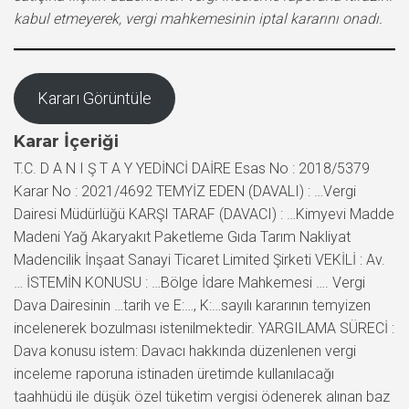
kabul etmeyerek, vergi mahkemesinin iptal kararını onadı.
Kararı Görüntüle
Karar İçeriği
T.C. D A N I Ş T A Y YEDİNCİ DAİRE Esas No : 2018/5379
Karar No : 2021/4692 TEMYİZ EDEN (DAVALI) : …Vergi
Dairesi Müdürlüğü KARŞI TARAF (DAVACI) : …Kimyevi Madde
Madeni Yağ Akaryakıt Paketleme Gıda Tarım Nakliyat
Madencilik İnşaat Sanayi Ticaret Limited Şirketi VEKİLİ : Av.
… İSTEMİN KONUSU : …Bölge İdare Mahkemesi …. Vergi
Dava Dairesinin …tarih ve E:…, K:…sayılı kararının temyizen
incelenerek bozulması istenilmektedir. YARGILAMA SÜRECİ :
Dava konusu istem: Davacı hakkında düzenlenen vergi
inceleme raporuna istinaden üretimde kullanılacağı
taahhüdü ile düşük özel tüketim vergisi ödenerek alınan baz