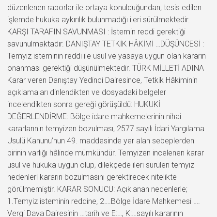
düzenlenen raporlar ile ortaya konulduğundan, tesis edilen
işlemde hukuka aykırılık bulunmadığı ileri sürülmektedir.
KARŞI TARAFIN SAVUNMASI : İstemin reddi gerektiği
savunulmaktadır. DANIŞTAY TETKİK HÂKİMİ …DÜŞÜNCESİ :
Temyiz isteminin reddi ile usul ve yasaya uygun olan kararın
onanması gerektiği düşünülmektedir. TÜRK MİLLETİ ADINA
Karar veren Danıştay Yedinci Dairesince, Tetkik Hâkiminin
açıklamaları dinlendikten ve dosyadaki belgeler
incelendikten sonra gereği görüşüldü: HUKUKİ
DEĞERLENDİRME: Bölge idare mahkemelerinin nihai
kararlarının temyizen bozulması, 2577 sayılı İdari Yargılama
Usulü Kanunu’nun 49. maddesinde yer alan sebeplerden
birinin varlığı hâlinde mümkündür. Temyizen incelenen karar
usul ve hukuka uygun olup, dilekçede ileri sürülen temyiz
nedenleri kararın bozulmasını gerektirecek nitelikte
görülmemiştir. KARAR SONUCU: Açıklanan nedenlerle;
1.Temyiz isteminin reddine, 2….Bölge İdare Mahkemesi ….
Vergi Dava Dairesinin …tarih ve E:…, K:…sayılı kararının