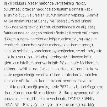
ilişkili olduğu şirketler hakkında vergi tekniği raporu
bulunması, ortaklar hakkında soruşturma olması, katık
alışının olduğu ve üretilen ürünün satışının yapıldığı …Kimya
Ar-Ge İthalat İhracat Sanayi ve Ticaret Limited Şirketi
hakkında vergi tekniği raporu düzenlenmesi ve alış-satış
faturalarında adı geçen mükelleflerle ilgili tespit bulunması
dikkate alınarak hareket edildiğinin anlaşıldığı, bu kayıt ve
tespitlerin alınan baz yağların akaryakıta ikame amaçlı
satıldığı şeklinde yorumlanamayacağından, cezalı tarhiyatta
hukuka uyarlık bulunmadığı gerekçesiyle davaya konu
işlemlerin iptaline karar verilmiştir. Bölge İdare Mahkemesi
kararının özeti: İstinaf başvurusuna konu kararın hukuka ve
usule uygun olduğu ve davalı idare tarafından ileri sürülen
iddiaların söz konusu kararın kaldırılmasını sağlayacak
nitelikte görülmediği gerekçesiyle 2577 sayılı İdari Yargılama
Usulü Kanunu’nun 45. maddesinin 3. fıkrası uyarınca istinaf
başvurusunun reddine karar verilmiştir. TEMYİZ EDENİN
İDDİALARI : Baz yağın akaryakıta ikame amaçlı satıldığı