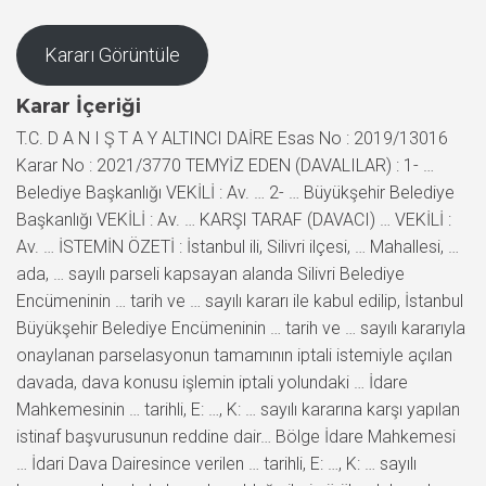
Kararı Görüntüle
Karar İçeriği
T.C. D A N I Ş T A Y ALTINCI DAİRE Esas No : 2019/13016
Karar No : 2021/3770 TEMYİZ EDEN (DAVALILAR) : 1- …
Belediye Başkanlığı VEKİLİ : Av. … 2- … Büyükşehir Belediye
Başkanlığı VEKİLİ : Av. … KARŞI TARAF (DAVACI) … VEKİLİ :
Av. … İSTEMİN ÖZETİ : İstanbul ili, Silivri ilçesi, … Mahallesi, …
ada, … sayılı parseli kapsayan alanda Silivri Belediye
Encümeninin … tarih ve … sayılı kararı ile kabul edilip, İstanbul
Büyükşehir Belediye Encümeninin … tarih ve … sayılı kararıyla
onaylanan parselasyonun tamamının iptali istemiyle açılan
davada, dava konusu işlemin iptali yolundaki … İdare
Mahkemesinin … tarihli, E: …, K: … sayılı kararına karşı yapılan
istinaf başvurusunun reddine dair… Bölge İdare Mahkemesi
… İdari Dava Dairesince verilen … tarihli, E: …, K: … sayılı