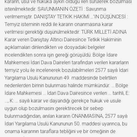
kararın, usul ve hukuka aykırı olduğu ileri sürülerek bozulması
istenilmektedir. SAVUNMANIN ÖZETİ : Savunma
verilmemiştir. DANIŞTAY TETKİK HAKİMİ …’IN DÜŞÜNCESİ :
Temyiz isteminin reddi ile kararın onanmasına karar
verilmesi gerektiği düşünülmektedir. TÜRK MİLLETİ ADINA
Karar veren Danıştay Altıncı Dairesince Tetkik Hakiminin
açıklamaları dinlendikten ve dosyadaki belgeler
incelendikten sonra işin gereği görüşüldü: Bölge İdare
Mahkemesi İdari Dava Daireleri tarafından verilen kararların
temyiz yolu ile incelenerek bozulabilmeleri 2577 sayılı İdari
Yargılama Usulü Kanununun 49. maddesinde belirtilen
nedenlerden birinin bulunması halinde mümkündür. … Bölge
İdare Mahkemesi … İdari Dava Dairesince verilen … tarihli, E:
…, K: … sayılı karar ve dayandığı gerekçe hukuk ve usule
uygun olup bozulmasını gerektirecek bir sebep
bulunmadığından, anılan kararın ONANMASINA, 2577 sayılı
İdari Yargılama Usulü Kanununun 50. maddesi uyarınca, bu
onama kararının taraflara tebliğini ve bir örneğinin de