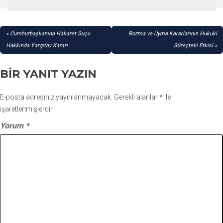
YAZI
Cumhurbaşkanına Hakaret Suçu
Bozma ve Uyma Kararlarının Hukuki
GEZINMESI
Hakkında Yargıtay Kararı
Süreçteki Etkisi
BIR YANIT YAZIN
E-posta adresiniz yayınlanmayacak.
Gerekli alanlar
*
ile
işaretlenmişlerdir
Yorum
*