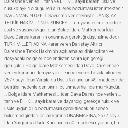
Dairesince verilen … tarih ve E:… K:… sayılı kararın, usul ve
hukuka aykırı olduğu ileri sürülerek bozulması istenilmektedir.
SAVUNMANIN ÖZETİ :Savunma verilmemiştir. DANIŞTAY
TETKİK HAKİMİ …’IN DÜŞÜNCESİ : Temyiz isteminin reddi ile
usul ve yasaya uygun olan Bölge İdare Mahkemesi İdari
Dava Dairesi kararının onanması gerektiği düşünülmektedir.
TÜRK MİLLETİ ADINA Karar veren Danıştay Altıncı
Dairesince Tetkik Hakiminin açıklamaları dinlendikten ve
dosyadaki belgeler incelendikten sonra işin gereği
görüşüldü: Bölge İdare Mahkemesi İdari Dava Dairelerince
verilen kararların temyiz yolu ile incelenerek bozulabilmeleri
2577 sayılı İdari Yargılama Usulü Kanununun 49. maddesinde
belirtilen nedenlerden birinin bulunması halinde mümkündür.
… Bölge İdare Mahkemesi … İdari Dava Dairesince verilen …
tarih ve E:… K:… sayılı karar ve dayandığı gerekçe hukuk ve
usule uygun olup bozulmasını gerektirecek bir sebep
bulunmadığından, anılan kararın ONANMASINA, 2577 sayılı
İdari Yargılama Usulü Kanununun 50. maddesi uyarınca, bu