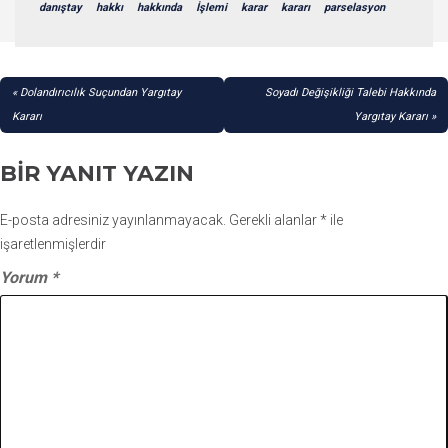
danıştay
hakkı
hakkında
İşlemi
karar
kararı
parselasyon
YAZI
Dolandırıcılık Suçundan Yargıtay
Soyadı Değişikliği Talebi Hakkında
GEZINMESI
Kararı
Yargıtay Kararı
BIR YANIT YAZIN
E-posta adresiniz yayınlanmayacak.
Gerekli alanlar
*
ile
işaretlenmişlerdir
Yorum
*