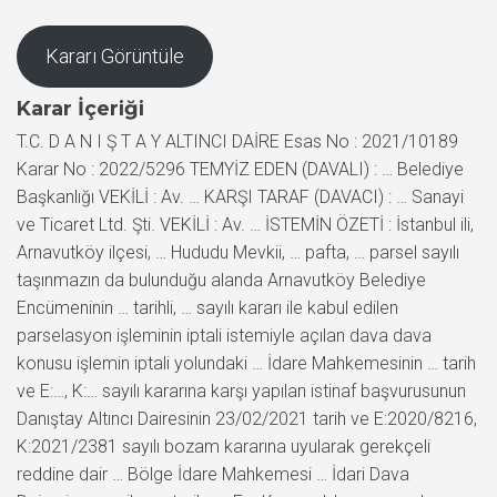
Kararı Görüntüle
Karar İçeriği
T.C. D A N I Ş T A Y ALTINCI DAİRE Esas No : 2021/10189
Karar No : 2022/5296 TEMYİZ EDEN (DAVALI) : … Belediye
Başkanlığı VEKİLİ : Av. … KARŞI TARAF (DAVACI) : … Sanayi
ve Ticaret Ltd. Şti. VEKİLİ : Av. … İSTEMİN ÖZETİ : İstanbul ili,
Arnavutköy ilçesi, … Hududu Mevkii, … pafta, … parsel sayılı
taşınmazın da bulunduğu alanda Arnavutköy Belediye
Encümeninin … tarihli, … sayılı kararı ile kabul edilen
parselasyon işleminin iptali istemiyle açılan dava dava
konusu işlemin iptali yolundaki … İdare Mahkemesinin … tarih
ve E:…, K:… sayılı kararına karşı yapılan istinaf başvurusunun
Danıştay Altıncı Dairesinin 23/02/2021 tarih ve E:2020/8216,
K:2021/2381 sayılı bozam kararına uyularak gerekçeli
reddine dair … Bölge İdare Mahkemesi … İdari Dava