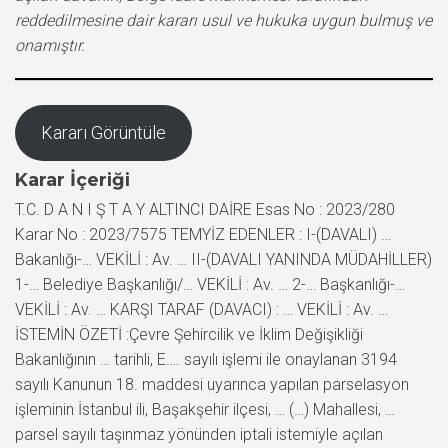
reddedilmesine dair kararı usul ve hukuka uygun bulmuş ve
onamıştır.
Kararı Görüntüle
Karar İçeriği
T.C. D A N I Ş T A Y ALTINCI DAİRE Esas No : 2023/280
Karar No : 2023/7575 TEMYİZ EDENLER : I-(DAVALI) …
Bakanlığı-… VEKİLİ : Av. … II-(DAVALI YANINDA MÜDAHİLLER)
1-… Belediye Başkanlığı/… VEKİLİ : Av. … 2-… Başkanlığı-…
VEKİLİ : Av. … KARŞI TARAF (DAVACI) : … VEKİLİ : Av. …
İSTEMİN ÖZETİ :Çevre Şehircilik ve İklim Değişikliği
Bakanlığının … tarihli, E…. sayılı işlemi ile onaylanan 3194
sayılı Kanunun 18. maddesi uyarınca yapılan parselasyon
işleminin İstanbul ili, Başakşehir ilçesi, … (…) Mahallesi, …
parsel sayılı taşınmaz yönünden iptali istemiyle açılan