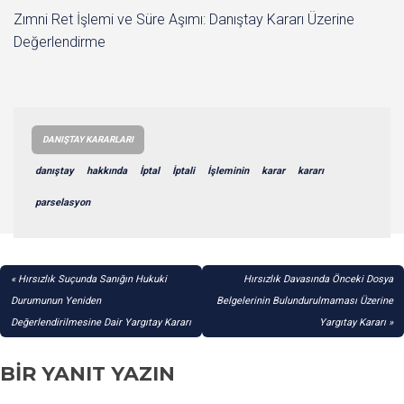
Zımni Ret İşlemi ve Süre Aşımı: Danıştay Kararı Üzerine
Değerlendirme
DANIŞTAY KARARLARI
danıştay
hakkında
İptal
İptali
İşleminin
karar
kararı
parselasyon
YAZI
Hırsızlık Suçunda Sanığın Hukuki
Hırsızlık Davasında Önceki Dosya
GEZINMESI
Durumunun Yeniden
Belgelerinin Bulundurulmaması Üzerine
Değerlendirilmesine Dair Yargıtay Kararı
Yargıtay Kararı
BIR YANIT YAZIN