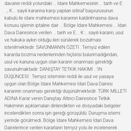
davanın reddi yolundaki … İdare Mahkemesinin … tarih ve E:
…, K:… sayılı kararına karşı yapılan istinaf başvurusunun
kabulü ile idare mahkemesi kararının kaldırılmasına dava
konusu işlemin iptaline dair … Bölge İdare Mahkemesi … İdari
Dava Dairesince verilen … tarih ve E:… K:… sayılı kararın, usul
ve hukuka aykırı olduğu ileri sürülerek bozulması
istenilmektedir. SAVUNMANIN ÖZETİ : Temyiz edilen
kararda bozma nedenlerinden hiçbirisi bulunmadığından,
usul ve kanuna uygun olan kararın onanması gerektiği
savunulmaktadır. DANIŞTAY TETKİK HAKİMİ …’IN
DÜŞÜNCESİ : Temyiz isteminin reddi ile usul ve yasaya
uygun olan Bölge İdare Mahkemesi İdari Dava Dairesi
kararının onanması gerektiği düşünülmektedir. TÜRK MİLLETİ
ADINA Karar veren Danıştay Altıncı Dairesince Tetkik
Hakiminin açıklamaları dinlendikten ve dosyadaki belgeler
incelendikten sonra işin gereği görüşüldü: Duruşma istemi
yerinde görülmedi. Bölge İdare Mahkemesi İdari Dava
Dairelerince verilen kararların temyiz yolu ile incelenerek