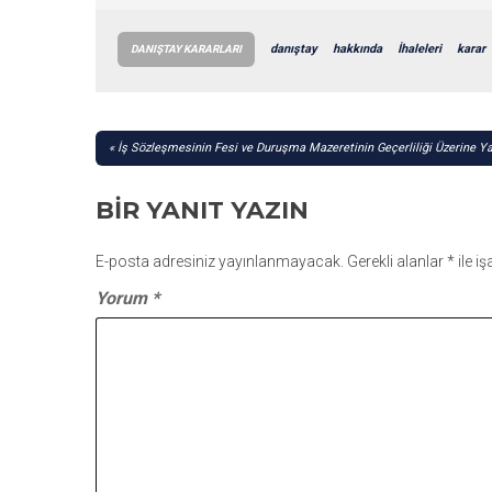
danıştay
hakkında
İhaleleri
karar
DANIŞTAY KARARLARI
YAZI
İş Sözleşmesinin Fesi ve Duruşma Mazeretinin Geçerliliği Üzerine Ya
GEZINMESI
BIR YANIT YAZIN
E-posta adresiniz yayınlanmayacak.
Gerekli alanlar
*
ile i
Yorum
*