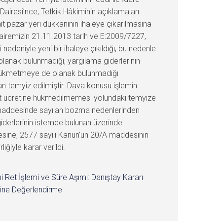
iresi’nce, Tetkik Hâkiminin açıklamaları
it pazar yeri dükkanının ihaleye çıkarılmasına
 Dairemizin 21.11.2013 tarih ve E:2009/7227,
nedeniyle yeni bir ihaleye çıkıldığı, bu nedenle
lanak bulunmadığı, yargılama giderlerinin
eti hükmetmeye de olanak bulunmadığı
an temyiz edilmiştir. Dava konusu işlemin
alet ücretine hükmedilmemesi yolundaki temyize
9. maddesinde sayılan bozma nedenlerinden
derlerinin istemde bulunan üzerinde
mesine, 2577 sayılı Kanun’un 20/A maddesinin
iğiyle karar verildi.
i Ret İşlemi ve Süre Aşımı: Danıştay Kararı
ine Değerlendirme