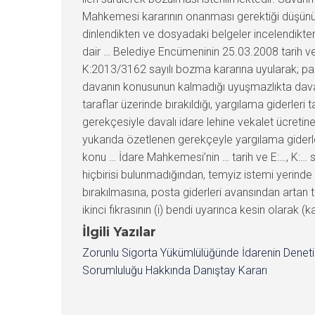
Mahkemesi kararının onanması gerektiği düşünü
dinlendikten ve dosyadaki belgeler incelendikten
dair … Belediye Encümeninin 25.03.2008 tarih ve 
K:2013/3162 sayılı bozma kararına uyularak; pazar
davanın konusunun kalmadığı uyuşmazlıkta davacı
taraflar üzerinde bırakıldığı, yargılama giderler
gerekçesiyle davalı idare lehine vekalet ücretin
yukarıda özetlenen gerekçeyle yargılama giderle
konu … İdare Mahkemesi’nin … tarih ve E:…, K:… 
hiçbirisi bulunmadığından, temyiz istemi yerin
bırakılmasına, posta giderleri avansından artan
ikinci fıkrasının (i) bendi uyarınca kesin olarak 
İlgili Yazılar
Zorunlu Sigorta Yükümlülüğünde İdarenin Denet
Sorumluluğu Hakkında Danıştay Kararı