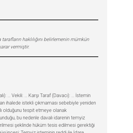
 tarafların haklılığını belirlemenin mümkün
arar vermiştir.
… Vekili: … Karşı Taraf (Davacı): … İstemin
ılan ihalede istekli çıkmaması sebebiyle yeniden
klı olduğunu tespit etmeye olanak
ulunduğu, bu nedenle davalı idarenin temyiz
ilmesi şeklinde hüküm tesis edilmesi gerektiği
üşüncesi: Temyiz isteminin reddi ile İdare