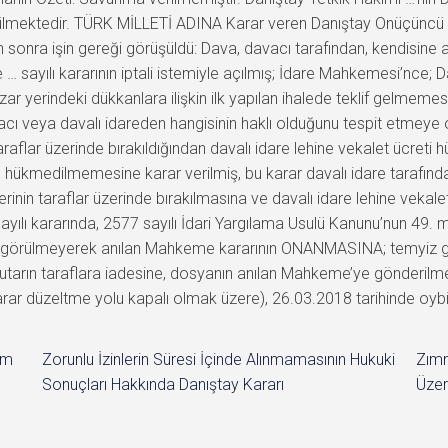
lmektedir. TÜRK MİLLETİ ADINA Karar veren Danıştay Onüçüncü Da
 sonra işin gereği görüşüldü: Dava, davacı tarafından, kendisine a
… sayılı kararının iptali istemiyle açılmış; İdare Mahkemesi’nce;
 yerindeki dükkanlara ilişkin ilk yapılan ihalede teklif gelmemesi 
 veya davalı idareden hangisinin haklı olduğunu tespit etmeye o
i taraflar üzerinde bırakıldığından davalı idare lehine vekalet ücr
e hükmedilmemesine karar verilmiş, bu karar davalı idare tarafınd
rinin taraflar üzerinde bırakılmasına ve davalı idare lehine vek
sayılı kararında, 2577 sayılı İdari Yargılama Usulü Kanunu’nun 4
de görülmeyerek anılan Mahkeme kararının ONANMASINA; temyiz gi
 tutarın taraflara iadesine, dosyanın anılan Mahkeme’ye gönderil
(karar düzeltme yolu kapalı olmak üzere), 26.03.2018 tarihinde oybirl
im
Zorunlu İzinlerin Süresi İçinde Alınmamasının Hukuki
Zımn
Sonuçları Hakkında Danıştay Kararı
Üzer