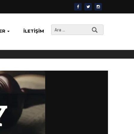
Arama:
ER
İLETIŞIM