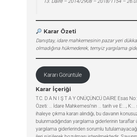
13. Daire – 2014/2908 – 2018/1154 – 26.
Karar Özeti
Danıştay, idare mahkemesinin pazar yeri dükkan
olmadığına hükmederek, temyiz yargılama giderle
Kararı Görüntüle
Karar İçeriği
T.C. D A N I Ş T A Y ONÜÇÜNCÜ DAİRE Esas No:20
Özeti: … İdare Mahkemesi’nin … tarih ve E:…, K:…
ihaleye çıkma kararı alındığı, bu davanın konusu
bulunmadığından yargılama giderlerinin taraflar ü
yargılama giderlerinden sorumlu tutulamayacağı,
ileri sürülerek bozulması istenilmektedir. Savun