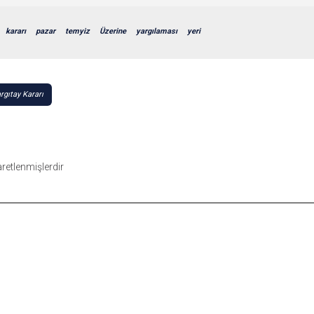
kararı
pazar
temyiz
Üzerine
yargılaması
yeri
rgıtay Kararı
şaretlenmişlerdir