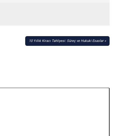
10 Yıllık Kiracı Tahliyesi: Süreç ve Hukuki Esaslar