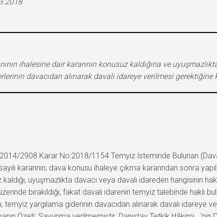
03.2018
ının ihalesine dair kararının konusuz kaldığına ve uyuşmazlıkta
rinin davacıdan alınarak davalı idareye verilmesi gerektiğine k
14/2908 Karar No:2018/1154 Temyiz İsteminde Bulunan (Davalı): 
 sayılı kararının; dava konusu ihaleye çıkma kararından sonra yap
z kaldığı, uyuşmazlıkta davacı veya davalı idareden hangisinin ha
zerinde bırakıldığı, fakat davalı idarenin temyiz talebinde haklı b
 temyiz yargılama giderinin davacıdan alınarak davalı idareye ver
manın Özeti: Savunma verilmemiştir. Danıştay Tetkik Hâkimi …’nin D