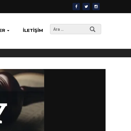
Arama:
ER
İLETIŞIM