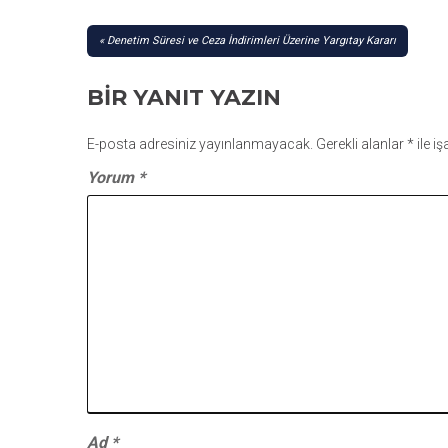
YAZI
Denetim Süresi ve Ceza İndirimleri Üzerine Yargıtay Kararı
GEZINMESI
BIR YANIT YAZIN
E-posta adresiniz yayınlanmayacak.
Gerekli alanlar
*
ile i
Yorum
*
Ad
*