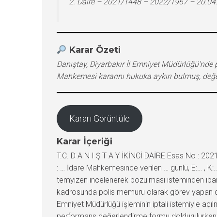
2. Daire – 2021/1448 – 2022/1967 – 20.04
Karar Özeti
Danıştay, Diyarbakır İl Emniyet Müdürlüğü’nde 
Mahkemesi kararını hukuka aykırı bulmuş, değerl
Kararı Görüntüle
Karar İçeriği
T.C. D A N I Ş T A Y İKİNCİ DAİRE Esas No : 2021/1448 Karar No : 2022/1967 TEMYİZ EDEN (DAVALI) : … Valiliği / … KARŞI TARAF (DAVACI) : … İSTEMİN KONUSU : … İdare Mahkemesince verilen … günlü, E:… , K:… sayılı kararın, dilekçede yazılı nedenlerle 2577 sayılı İdari Yargılama Usulü Kanunu’nun 49. maddesi uyarınca temyizen incelenerek bozulması isteminden ibarettir. YARGILAMA SÜRECİ : Dava Konusu İstem : Dava; Diyarbakır Emniyet Müdürlüğü … İlçe Emniyet Müdürlüğü kadrosunda polis memuru olarak görev yapan davacının, 2014 yılı performans değerlendirme notunun 3,90 olarak belirlenmesine ilişkin Diyarbakır Valiliği İl Emniyet Müdürlüğü işleminin iptali istemiyle açılmıştır. İlk Derece Mahkemesi Kararının Özeti : … İdare Mahkemesinin temyize konu kararıyla; davacı hakkında performans değerlendirme formu doldurulurken değerlendirme amirlerinin değerlendirme hatalarına düşmemelerini sağlamayı amaçlayan ve değerlendirme amirinin, doğru, tarafsız, adil ve objektif bir değerlendirme yapabilmesine imkân sağlayan performans gözlem ve takip formunun düzenlenmediği gürüldüğünden, söz konusu performans gözlem ve takip formu düzenlenmeden tesis edilen dava konusu işlemde hukuka uyarlık bulunmadığı sonucuna varıldığı gerekçesiyle dava konusu işlemin iptaline karar verilmiştir. TEMYİZ EDENİN İDDİALARI : Davalı idare tarafından, iptali istenilen performans değerlendirme notunun, ilgili yönetmelik doğrultusunda belirli bir zaman dilimi içerisinde yapılan gözlem sonucu oluşan takdir ve kanaat sonucu oluştuğu, davacının geçmiş sicillerin çok iyi derecede olmasının 2014 yılı içerisinde düzenlenen performans değerlendirme notununda çok iyi olması sonucunu doğurmayağı, (3,90) puanın iyi derecede performans puanı olduğu ve tesis edilen işlemin hukuka uygun olduğu ileri sürülmektedir. KARŞI TARAFIN CEVABI : Cevap verilmemiştir. DANIŞTAY TETKİK HAKİMİ : … DÜŞÜNCESİ : Temyiz isteminin kabulü ile İdare Mahkemesi kararının bozulması gerektiği düşünülmektedir. TÜRK MİLLETİ ADINA Karar veren Danıştay İkinci Dairesince, Danıştay (Kapatılan) Onaltıncı Dairesi tarafından, Danıştay Başkanlık Kurulunun 01/08/2016 günlü, K:2016/32 sayılı kararının “Ortak Hükümler” kısmının 1. fıkrası uyarınca, ayrıca bir gönderme kararı verilmeksizin Danıştay Beşinci Dairesine, Danıştay Beşinci Dairesi tarafından ise, Danıştay Başkanlık Kurulunun 18/12/2020 günlü, K:2020/62 sayılı kararının “Ortak Hükümler” kısmının 6. fıkrası uyarınca, ayrıca bir gönderme kararı verilmeksizin Dairemize iletilen dosyada, Tetkik Hakiminin açıklamaları dinlendikten ve dosyadaki belgeler incelendikten sonra gereği görüşüldü: İNCELEME VE GEREKÇE : MADDİ OLAY : Diyarbakır Emniyet Müdürlüğü … İlçe Emniyet Müdürlüğü kadrosunda polis memuru olarak görev yapan davacının, 2014 yılı performans değerlendirme notunun 3,90 olarak belirlenmesine ilişkin davalı idare işleminin iptali istemiyle temyizen incelenen dava açılmıştır. İLGİLİ MEVZUAT : 04/07/2012 günlü, 28343 sayılı Resmi Gazetede yayımlanan Emniyet Genel Müd