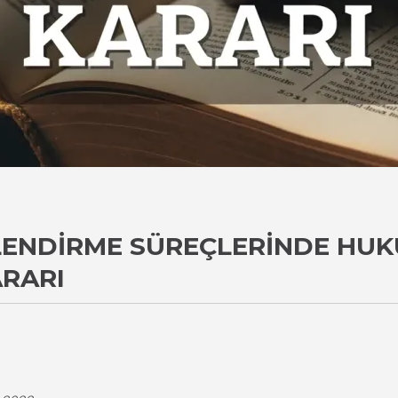
NDIRME SÜREÇLERINDE HUKU
ARARI
i