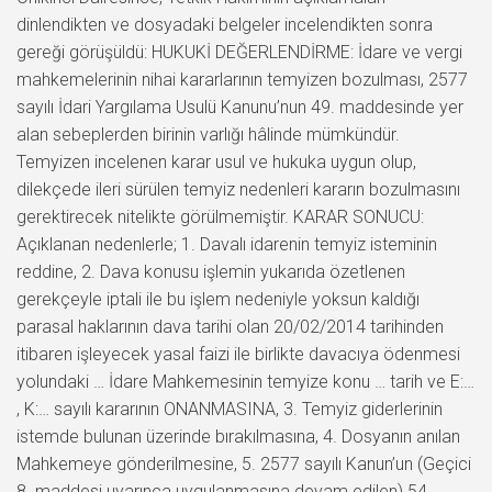
dinlendikten ve dosyadaki belgeler incelendikten sonra
gereği görüşüldü: HUKUKİ DEĞERLENDİRME: İdare ve vergi
mahkemelerinin nihai kararlarının temyizen bozulması, 2577
sayılı İdari Yargılama Usulü Kanunu’nun 49. maddesinde yer
alan sebeplerden birinin varlığı hâlinde mümkündür.
Temyizen incelenen karar usul ve hukuka uygun olup,
dilekçede ileri sürülen temyiz nedenleri kararın bozulmasını
gerektirecek nitelikte görülmemiştir. KARAR SONUCU:
Açıklanan nedenlerle; 1. Davalı idarenin temyiz isteminin
reddine, 2. Dava konusu işlemin yukarıda özetlenen
gerekçeyle iptali ile bu işlem nedeniyle yoksun kaldığı
parasal haklarının dava tarihi olan 20/02/2014 tarihinden
itibaren işleyecek yasal faizi ile birlikte davacıya ödenmesi
yolundaki … İdare Mahkemesinin temyize konu … tarih ve E:…
, K:… sayılı kararının ONANMASINA, 3. Temyiz giderlerinin
istemde bulunan üzerinde bırakılmasına, 4. Dosyanın anılan
Mahkemeye gönderilmesine, 5. 2577 sayılı Kanun’un (Geçici
8. maddesi uyarınca uygulanmasına devam edilen) 54.