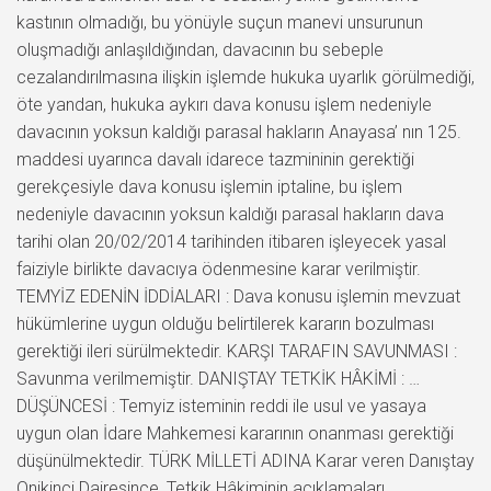
kastının olmadığı, bu yönüyle suçun manevi unsurunun
oluşmadığı anlaşıldığından, davacının bu sebeple
cezalandırılmasına ilişkin işlemde hukuka uyarlık görülmediği,
öte yandan, hukuka aykırı dava konusu işlem nedeniyle
davacının yoksun kaldığı parasal hakların Anayasa’ nın 125.
maddesi uyarınca davalı idarece tazmininin gerektiği
gerekçesiyle dava konusu işlemin iptaline, bu işlem
nedeniyle davacının yoksun kaldığı parasal hakların dava
tarihi olan 20/02/2014 tarihinden itibaren işleyecek yasal
faiziyle birlikte davacıya ödenmesine karar verilmiştir.
TEMYİZ EDENİN İDDİALARI : Dava konusu işlemin mevzuat
hükümlerine uygun olduğu belirtilerek kararın bozulması
gerektiği ileri sürülmektedir. KARŞI TARAFIN SAVUNMASI :
Savunma verilmemiştir. DANIŞTAY TETKİK HÂKİMİ : …
DÜŞÜNCESİ : Temyiz isteminin reddi ile usul ve yasaya
uygun olan İdare Mahkemesi kararının onanması gerektiği
düşünülmektedir. TÜRK MİLLETİ ADINA Karar veren Danıştay
Onikinci Dairesince, Tetkik Hâkiminin açıklamaları