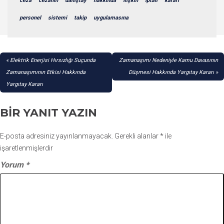
ceza
cezanın
danıştay
hakkında
İlişkin
İptali
kararı
personel
sistemi
takip
uygulamasına
YAZI
Elektrik Enerjisi Hırsızlığı Suçunda
Zamanaşımı Nedeniyle Kamu Davasının
GEZINMESI
Zamanaşımının Etkisi Hakkında
Düşmesi Hakkında Yargıtay Kararı
Yargıtay Kararı
BIR YANIT YAZIN
E-posta adresiniz yayınlanmayacak.
Gerekli alanlar
*
ile
işaretlenmişlerdir
Yorum
*