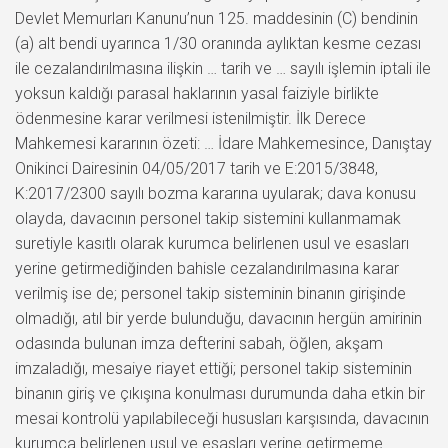
Devlet Memurları Kanunu’nun 125. maddesinin (C) bendinin
(a) alt bendi uyarınca 1/30 oranında aylıktan kesme cezası
ile cezalandırılmasına ilişkin … tarih ve … sayılı işlemin iptali ile
yoksun kaldığı parasal haklarının yasal faiziyle birlikte
ödenmesine karar verilmesi istenilmiştir. İlk Derece
Mahkemesi kararının özeti: … İdare Mahkemesince, Danıştay
Onikinci Dairesinin 04/05/2017 tarih ve E:2015/3848,
K:2017/2300 sayılı bozma kararına uyularak; dava konusu
olayda, davacının personel takip sistemini kullanmamak
suretiyle kasıtlı olarak kurumca belirlenen usul ve esasları
yerine getirmediğinden bahisle cezalandırılmasına karar
verilmiş ise de; personel takip sisteminin binanın girişinde
olmadığı, atıl bir yerde bulunduğu, davacının hergün amirinin
odasında bulunan imza defterini sabah, öğlen, akşam
imzaladığı, mesaiye riayet ettiği; personel takip sisteminin
binanın giriş ve çıkışına konulması durumunda daha etkin bir
mesai kontrolü yapılabileceği hususları karşısında, davacının
kurumca belirlenen usul ve esasları yerine getirmeme