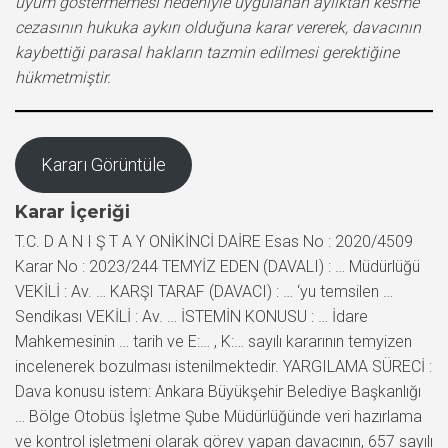
uyum göstermemesi nedeniyle uygulanan aylıktan kesme
cezasının hukuka aykırı olduğuna karar vererek, davacının
kaybettiği parasal hakların tazmin edilmesi gerektiğine
hükmetmiştir.
Kararı Görüntüle
Karar İçeriği
T.C. D A N I Ş T A Y ONİKİNCİ DAİRE Esas No : 2020/4509
Karar No : 2023/244 TEMYİZ EDEN (DAVALI) : … Müdürlüğü
VEKİLİ : Av. … KARŞI TARAF (DAVACI) : … ‘yu temsilen …
Sendikası VEKİLİ : Av. … İSTEMİN KONUSU : … İdare
Mahkemesinin … tarih ve E:… , K:… sayılı kararının temyizen
incelenerek bozulması istenilmektedir. YARGILAMA SÜRECİ :
Dava konusu istem: Ankara Büyükşehir Belediye Başkanlığı
… Bölge Otobüs İşletme Şube Müdürlüğünde veri hazırlama
ve kontrol işletmeni olarak görev yapan davacının, 657 sayılı