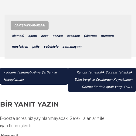
DANIŞTAY KARARLARI
alamadı
aşımı
ceza
cezası
cezasını
Çıkarma
memuru
meslekten
polis
sebebiyle
zamanaşımı
YAZI
Kıdem Tazminatı Alma Şartları ve
Kanuni Temsilcilik Sonrası Tahakkuk
GEZINMESI
Hesaplaması
Eden Vergi ve Cezalardan Kaynaklanan
Ödeme Emrinin İptali Yargı Yolu
BIR YANIT YAZIN
E-posta adresiniz yayınlanmayacak.
Gerekli alanlar
*
ile
işaretlenmişlerdir
Yorum
*