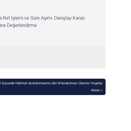
i Ret İşlemi ve Süre Aşımı: Danıştay Kararı
ine Değerlendirme
l Suçunda Hükmün Açıklanmasının Geri B bırakılması Üzerine Yargıtay
Kararı