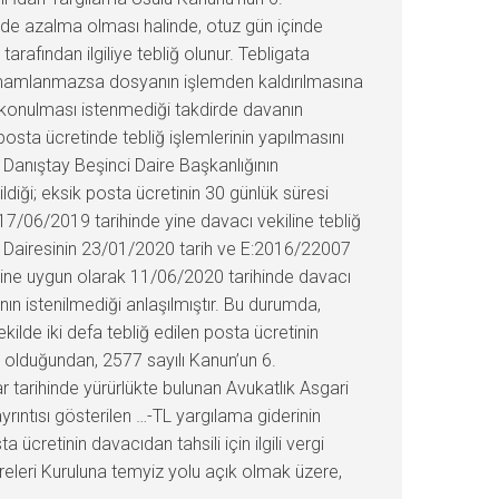
ilde azalma olması halinde, otuz gün içinde
fından ilgiliye tebliğ olunur. Tebligata
e tamamlanmazsa dosyanın işlemden kaldırılmasına
e konulması istenmediği takdirde davanın
osta ücretinde tebliğ işlemlerinin yapılmasını
Danıştay Beşinci Daire Başkanlığının
ildiği; eksik posta ücretinin 30 günlük süresi
 17/06/2019 tarihinde yine davacı vekiline tebliğ
i Dairesinin 23/01/2020 tarih ve E:2016/22007
esine uygun olarak 11/06/2020 tarihinde davacı
n istenilmediği anlaşılmıştır. Bu durumda,
lde iki defa tebliğ edilen posta ücretinin
 olduğundan, 2577 sayılı Kanun’un 6.
rihinde yürürlükte bulunan Avukatlık Asgari
yrıntısı gösterilen …-TL yargılama giderinin
ücretinin davacıdan tahsili için ilgili vergi
ireleri Kuruluna temyiz yolu açık olmak üzere,