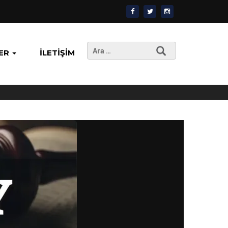
Arama:
ER
İLETIŞIM