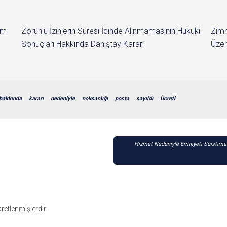
im
Zorunlu İzinlerin Süresi İçinde Alınmamasının Hukuki
Zımn
Sonuçları Hakkında Danıştay Kararı
Üzer
hakkında
kararı
nedeniyle
noksanlığı
posta
sayıldı
Ücreti
Hizmet Nedeniyle Emniyeti Suistima
şaretlenmişlerdir