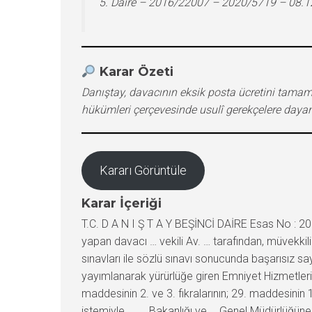
5. Daire – 2016/22007 – 2020/5719 – 08.
Karar Özeti
Danıştay, davacının eksik posta ücretini tamam
hükümleri çerçevesinde usulî gerekçelere daya
Kararı Görüntüle
Karar İçeriği
T.C. D A N I Ş T A Y BEŞİNCİ DAİRE Esas No :
yapan davacı … vekili Av. … tarafından, müvekkili
sınavları ile sözlü sınavı sonucunda başarısız s
yayımlanarak yürürlüğe giren Emniyet Hizmetleri S
maddesinin 2. ve 3. fıkralarının; 29. maddesinin 1
istemiyle …, … Bakanlığı ve … Genel Müdürlüğüne 