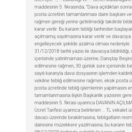
maddesinin 5. fıkrasında; “Dava açıldıktan sonra
posta ücretinin tamamlanması daire başkanı veya
rağmen gereği yerine getirilmediği takdirde bild
karar verilir. Bu kararın tebliği tarihinden baş
açılmamış sayılmasına karar verilir ve davacıya 
engelleyecek şekilde azalma olması nedeniyle …
31/12/2018 tarihli yazısı ile davacıya bildirildiğ
içerisinde yatırılmaması üzerine, Danıştay Beşinc
edilmesine rağmen, 30 günlük süre içerisinde be
sayılı kararıyla dava dosyasının işlemden kaldır
vekiline tebliğ edilmesine rağmen, eksik posta 
posta ücretinde tebliğ işlemlerinin yapılmasını 
tamamlanmasına ilişkin Başkanlık yazısının gere
maddesinin 5. fıkrası uyarınca DAVANIN AÇILMA
Ücret Tarifesi uyarınca belirlenen … TL vekalet ü
davacı üzerinde bırakılmasına, tebligatların resmi
dairesine müzekkere yazılmasına, bu kararın tebli