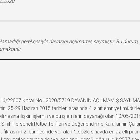
12.2020
lamadığı gerekçesiyle davasını açılmamış saymıştır. Bu durum, 
nmaktadır.
 2016/22007 Karar No : 2020/5719 DAVANIN AÇILMAMIŞ SAYILMAS
nin, 25-29 Haziran 2015 tarihleri arasında 4. sınıf emniyet müdürler
ayılmasına ilişkin işlemin ve bu işlemlerin dayanağı olan 10/05/20
ınıfı Personeli Rütbe Terfileri ve Değerlendirme Kurullarının Çalı
. fıkrasının 2. cümlesinde yer alan “…sözlü sınavda en az elli puan
karşı açılan davada dosya incelendi, gereği görüşüldü: 2577 sayıl