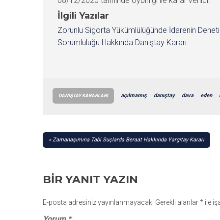
08/12/2020 tarihinde oybirliği ile karar verildi.
İlgili Yazılar
Zorunlu Sigorta Yükümlülüğünde İdarenin Denet
Sorumluluğu Hakkında Danıştay Kararı
açılmamış
danıştay
dava
eden
DANIŞTAY KARARLARI
YAZI
Zamanaşımına Tabi Suçlarda Beraat Hakkında Yargıtay Kararı
GEZINMESI
BIR YANIT YAZIN
E-posta adresiniz yayınlanmayacak.
Gerekli alanlar
*
ile i
Yorum
*