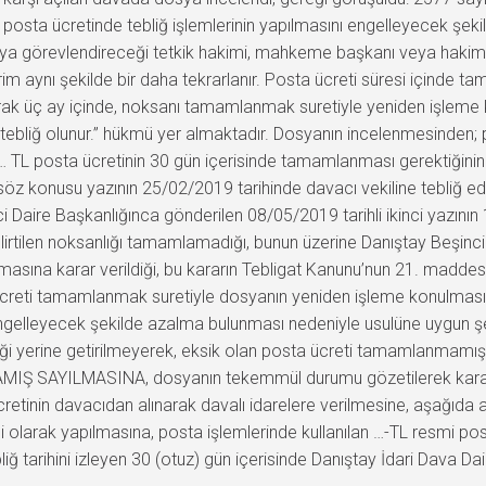
 posta ücretinde tebliğ işlemlerinin yapılmasını engelleyecek şek
 görevlendireceği tetkik hakimi, mahkeme başkanı veya hakim tara
irim aynı şekilde bir daha tekrarlanır. Posta ücreti süresi içind
layarak üç ay içinde, noksanı tamamlanmak suretiyle yeniden işlem
tebliğ olunur.” hükmü yer almaktadır. Dosyanın incelenmesinden; p
 TL posta ücretinin 30 gün içerisinde tamamlanması gerektiğinin 
i, söz konusu yazının 25/02/2019 tarihinde davacı vekiline tebliğ ed
i Daire Başkanlığınca gönderilen 08/05/2019 tarihli ikinci yazının
lirtilen noksanlığı tamamlamadığı, bunun üzerine Danıştay Beşinc
ılmasına karar verildiği, bu kararın Tebligat Kanunu’nun 21. madd
ücreti tamamlanmak suretiyle dosyanın yeniden işleme konulmasını
engelleyecek şekilde azalma bulunması nedeniyle usulüne uygun şeki
ği yerine getirilmeyerek, eksik olan posta ücreti tamamlanmamış
MIŞ SAYILMASINA, dosyanın tekemmül durumu gözetilerek karar ta
cretinin davacıdan alınarak davalı idarelere verilmesine, aşağıda a
 olarak yapılmasına, posta işlemlerinde kullanılan …-TL resmi posta 
ğ tarihini izleyen 30 (otuz) gün içerisinde Danıştay İdari Dava Da