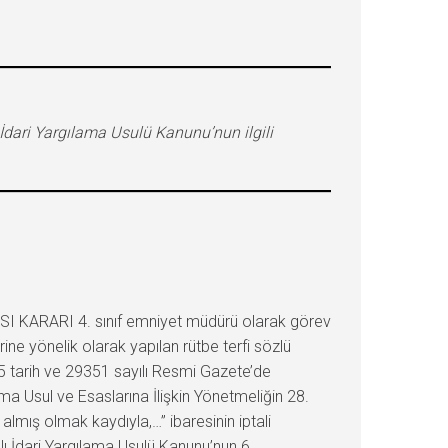
İdari Yargılama Usulü Kanunu’nun ilgili
I KARARI 4. sınıf emniyet müdürü olarak görev
ine yönelik olarak yapılan rütbe terfi sözlü
15 tarih ve 29351 sayılı Resmi Gazete’de
şma Usul ve Esaslarına İlişkin Yönetmeliğin 28.
 almış olmak kaydıyla,…” ibaresinin iptali
ı İdari Yargılama Usulü Kanunu’nun 6.