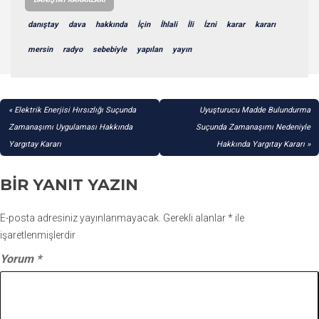
danıştay
dava
hakkında
İçin
İhlali
İli
İzni
karar
kararı
mersin
radyo
sebebiyle
yapılan
yayın
YAZI
Elektrik Enerjisi Hırsızlığı Suçunda
Uyuşturucu Madde Bulundurma
GEZINMESI
Zamanaşımı Uygulaması Hakkında
Suçunda Zamanaşımı Nedeniyle
Yargıtay Kararı
Hakkında Yargıtay Kararı
BIR YANIT YAZIN
E-posta adresiniz yayınlanmayacak.
Gerekli alanlar
*
ile
işaretlenmişlerdir
Yorum
*