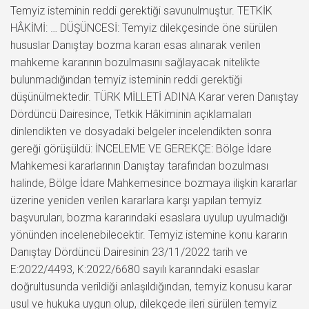
Temyiz isteminin reddi gerektiği savunulmuştur. TETKİK
HÂKİMİ: … DÜŞÜNCESİ: Temyiz dilekçesinde öne sürülen
hususlar Danıştay bozma kararı esas alınarak verilen
mahkeme kararının bozulmasını sağlayacak nitelikte
bulunmadığından temyiz isteminin reddi gerektiği
düşünülmektedir. TÜRK MİLLETİ ADINA Karar veren Danıştay
Dördüncü Dairesince, Tetkik Hâkiminin açıklamaları
dinlendikten ve dosyadaki belgeler incelendikten sonra
gereği görüşüldü: İNCELEME VE GEREKÇE: Bölge İdare
Mahkemesi kararlarının Danıştay tarafından bozulması
halinde, Bölge İdare Mahkemesince bozmaya ilişkin kararlar
üzerine yeniden verilen kararlara karşı yapılan temyiz
başvuruları, bozma kararındaki esaslara uyulup uyulmadığı
yönünden incelenebilecektir. Temyiz istemine konu kararın
Danıştay Dördüncü Dairesinin 23/11/2022 tarih ve
E:2022/4493, K:2022/6680 sayılı kararındaki esaslar
doğrultusunda verildiği anlaşıldığından, temyiz konusu karar
usul ve hukuka uygun olup, dilekçede ileri sürülen temyiz