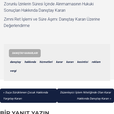
Zorunlu İzinlerin Süresi İçinde Alınmamasının Hukuki
Sonuçları Hakkında Danıştay Kararı
Zımni Ret İşlemi ve Süre Aşımı: Danıştay Kararı Üzerine
Değerlendirme
DANIŞTAY KARARLARI
danıştay
hakkında
hizmetleri
karar
kararı
kesintisi
reklam
vergi
YAZI
Suça Sürüklenen Çocuk Hakkında
Düzenleyici İşlem Niteliğinde Olan Karar
GEZINMESI
Yargıtay Kararı
Hakkında Danıştay Kararı
BIR YANIT YAZIN