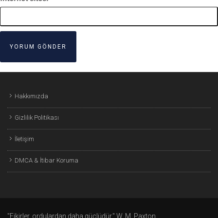
Hakkımızda
Gizlilik Politikası
İletişim
DMCA & İtibar Koruma
"Fikirler, ordulardan daha güçlüdür." W. M. Paxton