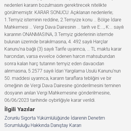
nedenleri kararın bozulmasını gerektirecek nitelikte
görülmemiştir. KARAR SONUCU: Açıklanan nedenlerle;
1.Temyiz isteminin reddine, 2.Temyize konu … Bölge İdare
Mahkemesi … Vergi Dava Dairesinin … tarih ve E:…, K:… sayılı
kararının ONANMASINA, 3.Temyiz giderlerinin istemde
bulunan üzerinde bırakılmasına, 4. 492 sayılı Harçlar
Kanunu’na bağlı (3) sayılı Tarife uyarınca, … TL maktu karar
harcından, varsa evvelce ödenen harcın mahsubundan
sonra kalan harç tutarının temyiz eden davacıdan
alınmasına, 5.2577 sayılı İdari Yargılama Usulü Kanunu’nun
50. maddesi uyarınca, kararın taraflara tebliğini ve bir
örneğinin de Vergi Dava Dairesine gönderilmesini teminen
dosyanın anılan Vergi Mahkemesine gönderilmesine,
06/06/2023 tarihinde oybirliğiyle karar verildi.
İlgili Yazılar
Zorunlu Sigorta Yükümlülüğünde İdarenin Denetim
Sorumluluğu Hakkında Danıştay Kararı