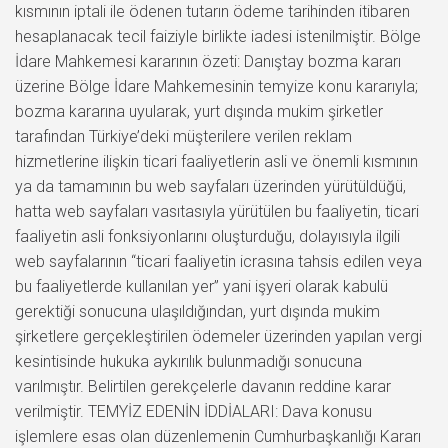
kısmının iptali ile ödenen tutarın ödeme tarihinden itibaren
hesaplanacak tecil faiziyle birlikte iadesi istenilmiştir. Bölge
İdare Mahkemesi kararının özeti: Danıştay bozma kararı
üzerine Bölge İdare Mahkemesinin temyize konu kararıyla;
bozma kararına uyularak, yurt dışında mukim şirketler
tarafından Türkiye’deki müşterilere verilen reklam
hizmetlerine ilişkin ticari faaliyetlerin asli ve önemli kısmının
ya da tamamının bu web sayfaları üzerinden yürütüldüğü,
hatta web sayfaları vasıtasıyla yürütülen bu faaliyetin, ticari
faaliyetin asli fonksiyonlarını oluşturduğu, dolayısıyla ilgili
web sayfalarının “ticari faaliyetin icrasına tahsis edilen veya
bu faaliyetlerde kullanılan yer” yani işyeri olarak kabulü
gerektiği sonucuna ulaşıldığından, yurt dışında mukim
şirketlere gerçekleştirilen ödemeler üzerinden yapılan vergi
kesintisinde hukuka aykırılık bulunmadığı sonucuna
varılmıştır. Belirtilen gerekçelerle davanın reddine karar
verilmiştir. TEMYİZ EDENİN İDDİALARI: Dava konusu
işlemlere esas olan düzenlemenin Cumhurbaşkanlığı Kararı