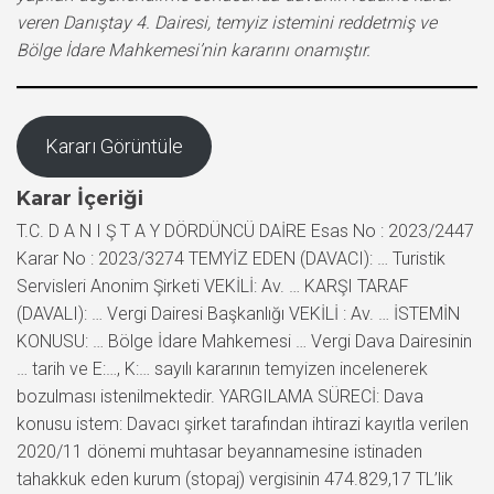
veren Danıştay 4. Dairesi, temyiz istemini reddetmiş ve
Bölge İdare Mahkemesi’nin kararını onamıştır.
Kararı Görüntüle
Karar İçeriği
T.C. D A N I Ş T A Y DÖRDÜNCÜ DAİRE Esas No : 2023/2447
Karar No : 2023/3274 TEMYİZ EDEN (DAVACI): … Turistik
Servisleri Anonim Şirketi VEKİLİ: Av. … KARŞI TARAF
(DAVALI): … Vergi Dairesi Başkanlığı VEKİLİ : Av. … İSTEMİN
KONUSU: … Bölge İdare Mahkemesi … Vergi Dava Dairesinin
… tarih ve E:…, K:… sayılı kararının temyizen incelenerek
bozulması istenilmektedir. YARGILAMA SÜRECİ: Dava
konusu istem: Davacı şirket tarafından ihtirazi kayıtla verilen
2020/11 dönemi muhtasar beyannamesine istinaden
tahakkuk eden kurum (stopaj) vergisinin 474.829,17 TL’lik