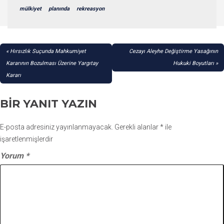
mülkiyet
planında
rekreasyon
YAZI
Hırsızlık Suçunda Mahkumiyet
Cezayı Aleyhe Değiştirme Yasağının
GEZINMESI
Kararının Bozulması Üzerine Yargıtay
Hukuki Boyutları
Kararı
BIR YANIT YAZIN
E-posta adresiniz yayınlanmayacak.
Gerekli alanlar
*
ile
işaretlenmişlerdir
Yorum
*